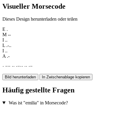
Visueller Morsecode
Dieses Design herunterladen oder teilen
E
.
M
--
I
..
L
.-..
I
..
A
.-
·
−
−
·
·
·
−
·
·
·
·
·
−
Bild herunterladen
In Zwischenablage kopieren
Häufig gestellte Fragen
Was ist "emilia" in Morsecode?