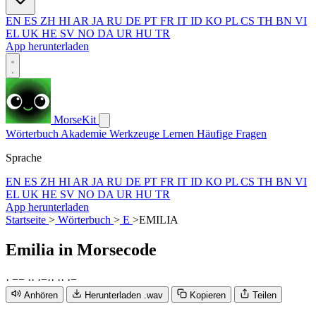
EN
ES
ZH
HI
AR
JA
RU
DE
PT
FR
IT
ID
KO
PL
CS
TH
BN
VI
EL
UK
HE
SV
NO
DA
UR
HU
TR
App herunterladen
MorseKit
Wörterbuch
Akademie
Werkzeuge
Lernen
Häufige Fragen
Sprache
EN
ES
ZH
HI
AR
JA
RU
DE
PT
FR
IT
ID
KO
PL
CS
TH
BN
VI
EL
UK
HE
SV
NO
DA
UR
HU
TR
App herunterladen
Startseite
>
Wörterbuch
>
E
>
EMILIA
Emilia
in Morsecode
·
−
−
·
·
·
−
·
·
·
·
·
−
Anhören
Herunterladen .wav
Kopieren
Teilen