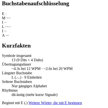
Buchstabenaufschlüsselung
E
·
M
−
−
I
·
·
L
·
−
·
·
I
·
·
A
·
−
Kurzfakten
Symbole insgesamt
13 (9 Dits + 4 Dahs)
Übertragungsdauer
~4.3s bei 12 WPM · ~2.6s bei 20 WPM
Längster Buchstabe
L (.-..) · 9 Einheiten
Seltene Buchstaben
Nur gängiges Alphabet
Rhythmus
dit-lastig (mehr kurze Signale)
Beginnt mit E (.)
Weitere Wörter, die mit E beginnen