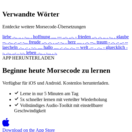
Verwandte Wörter
Entdecke weitere Morsecode-Übersetzungen
liebe
.-.. .. . -... .
hoffnung
.... --- ..-. ..-. -
frieden
..-. .-. .. . -.. .
glaube
--. .-.. .- ..- -...
freude
..-. .-. . ..- -.. .
herz
.... . .-. --..
traum
- .-. .- ..- --
laecheln
.-.. .- . -.-. ....
hallo
.... .- .-.. .-.. --
welt
.-- . .-.. -
gluecklich
-
-. .-.. ..- . -.-.
leben
.-.. . -... . -.
APP HERUNTERLADEN
Beginne heute Morsecode zu lernen
Verfügbar für iOS und Android. Kostenlos herunterladen.
Lerne in nur 5 Minuten am Tag
5x schneller lernen mit verteilter Wiederholung
Vollständiges Audio-Toolkit mit einstellbarer
Geschwindigkeit
Download on the
App Store