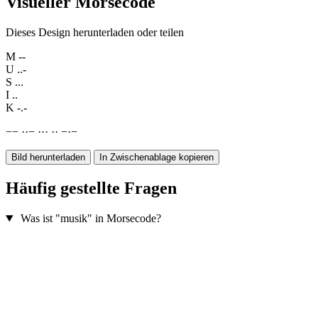
Visueller Morsecode
Dieses Design herunterladen oder teilen
M
--
U
..-
S
...
I
..
K
-.-
−
−
·
·
−
·
·
·
·
·
−
·
−
Bild herunterladen
In Zwischenablage kopieren
Häufig gestellte Fragen
Was ist "musik" in Morsecode?