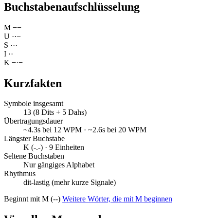
Buchstabenaufschlüsselung
M
−
−
U
·
·
−
S
·
·
·
I
·
·
K
−
·
−
Kurzfakten
Symbole insgesamt
13 (8 Dits + 5 Dahs)
Übertragungsdauer
~4.3s bei 12 WPM · ~2.6s bei 20 WPM
Längster Buchstabe
K (-.-) · 9 Einheiten
Seltene Buchstaben
Nur gängiges Alphabet
Rhythmus
dit-lastig (mehr kurze Signale)
Beginnt mit M (--)
Weitere Wörter, die mit M beginnen