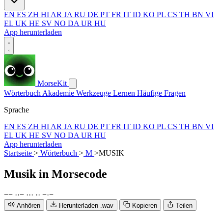
EN
ES
ZH
HI
AR
JA
RU
DE
PT
FR
IT
ID
KO
PL
CS
TH
BN
VI
EL
UK
HE
SV
NO
DA
UR
HU
App herunterladen
MorseKit
Wörterbuch
Akademie
Werkzeuge
Lernen
Häufige Fragen
Sprache
EN
ES
ZH
HI
AR
JA
RU
DE
PT
FR
IT
ID
KO
PL
CS
TH
BN
VI
EL
UK
HE
SV
NO
DA
UR
HU
App herunterladen
Startseite
>
Wörterbuch
>
M
>
MUSIK
Musik
in Morsecode
−
−
·
·
−
·
·
·
·
·
−
·
−
Anhören
Herunterladen .wav
Kopieren
Teilen