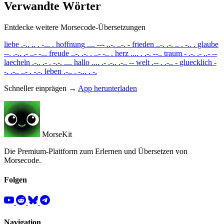
Verwandte Wörter
Entdecke weitere Morsecode-Übersetzungen
liebe
.-.. .. . -... .
hoffnung
.... --- ..-. ..-. -
frieden
..-. .-. .. . -.. .
glaube
--. .-.. .- ..- -...
freude
..-. .-. . ..- -.. .
herz
.... . .-. --..
traum
- .-. .- ..- --
laecheln
.-.. .- . -.-. ....
hallo
.... .- .-.. .-.. --
welt
.-- . .-.. -
gluecklich
-
-. .-.. ..- . -.-.
leben
.-.. . -... . -.
Schneller einprägen →
App herunterladen
MorseKit
Die Premium-Plattform zum Erlernen und Übersetzen von
Morsecode.
Folgen
Navigation