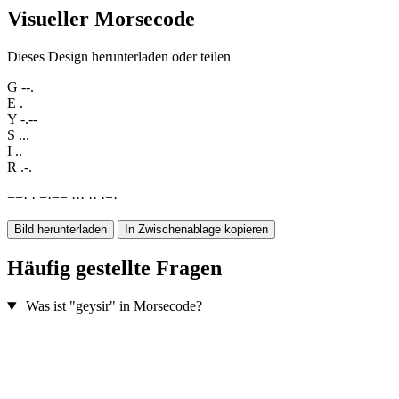
Visueller Morsecode
Dieses Design herunterladen oder teilen
G
--.
E
.
Y
-.--
S
...
I
..
R
.-.
−
−
·
·
−
·
−
−
·
·
·
·
·
·
−
·
Bild herunterladen
In Zwischenablage kopieren
Häufig gestellte Fragen
Was ist "geysir" in Morsecode?