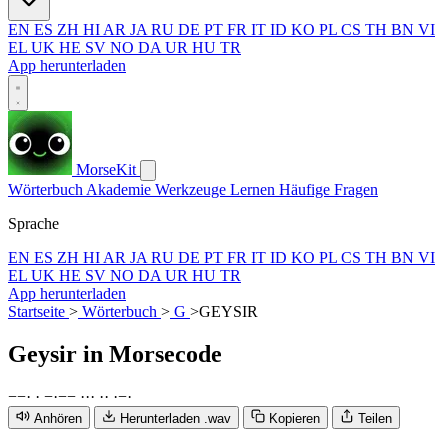
EN
ES
ZH
HI
AR
JA
RU
DE
PT
FR
IT
ID
KO
PL
CS
TH
BN
VI
EL
UK
HE
SV
NO
DA
UR
HU
TR
App herunterladen
MorseKit
Wörterbuch
Akademie
Werkzeuge
Lernen
Häufige Fragen
Sprache
EN
ES
ZH
HI
AR
JA
RU
DE
PT
FR
IT
ID
KO
PL
CS
TH
BN
VI
EL
UK
HE
SV
NO
DA
UR
HU
TR
App herunterladen
Startseite
>
Wörterbuch
>
G
>
GEYSIR
Geysir
in Morsecode
−
−
·
·
−
·
−
−
·
·
·
·
·
·
−
·
Anhören
Herunterladen .wav
Kopieren
Teilen