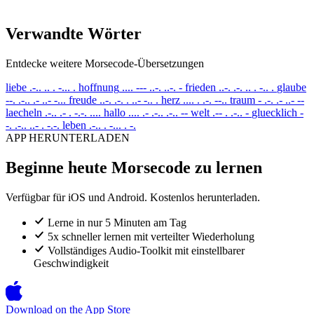
Verwandte Wörter
Entdecke weitere Morsecode-Übersetzungen
liebe
.-.. .. . -... .
hoffnung
.... --- ..-. ..-. -
frieden
..-. .-. .. . -.. .
glaube
--. .-.. .- ..- -...
freude
..-. .-. . ..- -.. .
herz
.... . .-. --..
traum
- .-. .- ..- --
laecheln
.-.. .- . -.-. ....
hallo
.... .- .-.. .-.. --
welt
.-- . .-.. -
gluecklich
-
-. .-.. ..- . -.-.
leben
.-.. . -... . -.
APP HERUNTERLADEN
Beginne heute Morsecode zu lernen
Verfügbar für iOS und Android. Kostenlos herunterladen.
Lerne in nur 5 Minuten am Tag
5x schneller lernen mit verteilter Wiederholung
Vollständiges Audio-Toolkit mit einstellbarer
Geschwindigkeit
Download on the
App Store