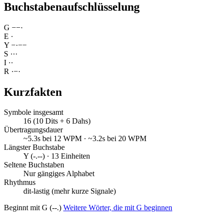
Buchstabenaufschlüsselung
G
−
−
·
E
·
Y
−
·
−
−
S
·
·
·
I
·
·
R
·
−
·
Kurzfakten
Symbole insgesamt
16 (10 Dits + 6 Dahs)
Übertragungsdauer
~5.3s bei 12 WPM · ~3.2s bei 20 WPM
Längster Buchstabe
Y (-.--) · 13 Einheiten
Seltene Buchstaben
Nur gängiges Alphabet
Rhythmus
dit-lastig (mehr kurze Signale)
Beginnt mit G (--.)
Weitere Wörter, die mit G beginnen