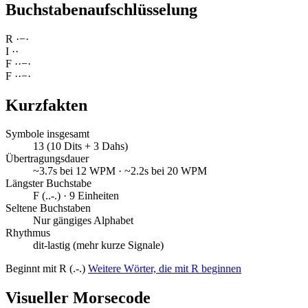
Buchstabenaufschlüsselung
R
·
−
·
I
·
·
F
·
·
−
·
F
·
·
−
·
Kurzfakten
Symbole insgesamt
13 (10 Dits + 3 Dahs)
Übertragungsdauer
~3.7s bei 12 WPM · ~2.2s bei 20 WPM
Längster Buchstabe
F (..-.) · 9 Einheiten
Seltene Buchstaben
Nur gängiges Alphabet
Rhythmus
dit-lastig (mehr kurze Signale)
Beginnt mit R (.-.)
Weitere Wörter, die mit R beginnen
Visueller Morsecode