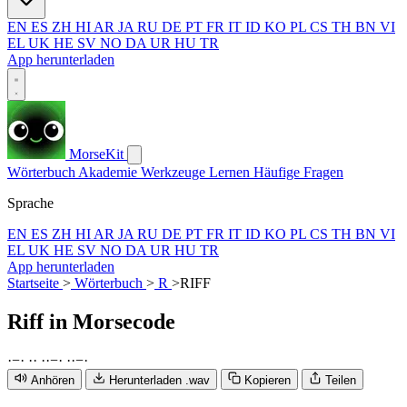
EN
ES
ZH
HI
AR
JA
RU
DE
PT
FR
IT
ID
KO
PL
CS
TH
BN
VI
EL
UK
HE
SV
NO
DA
UR
HU
TR
App herunterladen
MorseKit
Wörterbuch
Akademie
Werkzeuge
Lernen
Häufige Fragen
Sprache
EN
ES
ZH
HI
AR
JA
RU
DE
PT
FR
IT
ID
KO
PL
CS
TH
BN
VI
EL
UK
HE
SV
NO
DA
UR
HU
TR
App herunterladen
Startseite
>
Wörterbuch
>
R
>
RIFF
Riff
in Morsecode
·
−
·
·
·
·
·
−
·
·
·
−
·
Anhören
Herunterladen .wav
Kopieren
Teilen