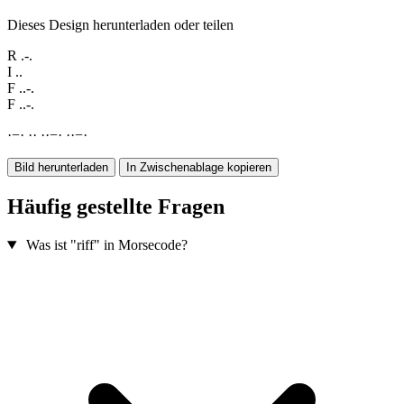
Dieses Design herunterladen oder teilen
R
.-.
I
..
F
..-.
F
..-.
·
−
·
·
·
·
·
−
·
·
·
−
·
Bild herunterladen
In Zwischenablage kopieren
Häufig gestellte Fragen
Was ist "riff" in Morsecode?