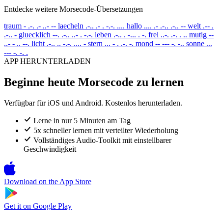
Entdecke weitere Morsecode-Übersetzungen
traum
- .-. .- ..- --
laecheln
.-.. .- . -.-. ....
hallo
.... .- .-.. .-.. --
welt
.-- .
.-.. -
gluecklich
--. .-.. ..- . -.-.
leben
.-.. . -... . -.
frei
..-. .-. . ..
mutig
--
..- - .. --.
licht
.-.. .. -.-. .... -
stern
... - . .-. -.
mond
-- --- -. -..
sonne
...
--- -. -. .
APP HERUNTERLADEN
Beginne heute Morsecode zu lernen
Verfügbar für iOS und Android. Kostenlos herunterladen.
Lerne in nur 5 Minuten am Tag
5x schneller lernen mit verteilter Wiederholung
Vollständiges Audio-Toolkit mit einstellbarer
Geschwindigkeit
Download on the
App Store
Get it on
Google Play