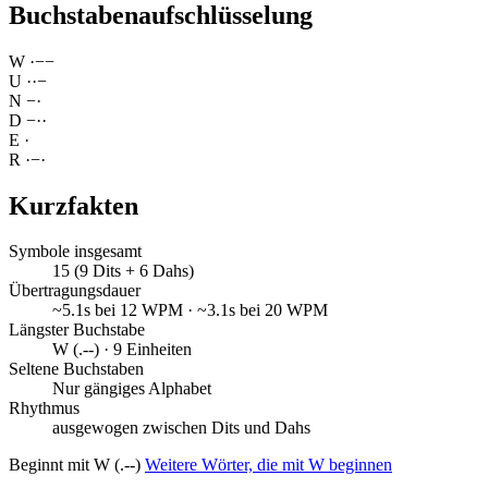
Buchstabenaufschlüsselung
W
·
−
−
U
·
·
−
N
−
·
D
−
·
·
E
·
R
·
−
·
Kurzfakten
Symbole insgesamt
15 (9 Dits + 6 Dahs)
Übertragungsdauer
~5.1s bei 12 WPM · ~3.1s bei 20 WPM
Längster Buchstabe
W (.--) · 9 Einheiten
Seltene Buchstaben
Nur gängiges Alphabet
Rhythmus
ausgewogen zwischen Dits und Dahs
Beginnt mit W (.--)
Weitere Wörter, die mit W beginnen