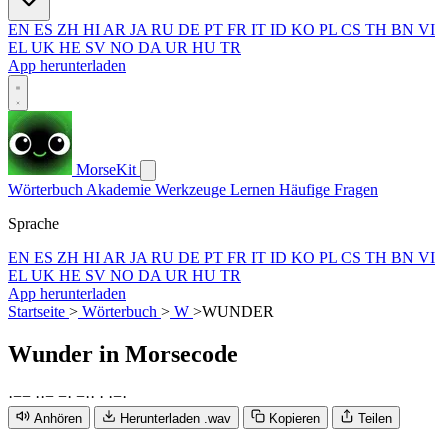
EN
ES
ZH
HI
AR
JA
RU
DE
PT
FR
IT
ID
KO
PL
CS
TH
BN
VI
EL
UK
HE
SV
NO
DA
UR
HU
TR
App herunterladen
MorseKit
Wörterbuch
Akademie
Werkzeuge
Lernen
Häufige Fragen
Sprache
EN
ES
ZH
HI
AR
JA
RU
DE
PT
FR
IT
ID
KO
PL
CS
TH
BN
VI
EL
UK
HE
SV
NO
DA
UR
HU
TR
App herunterladen
Startseite
>
Wörterbuch
>
W
>
WUNDER
Wunder
in Morsecode
·
−
−
·
·
−
−
·
−
·
·
·
·
−
·
Anhören
Herunterladen .wav
Kopieren
Teilen