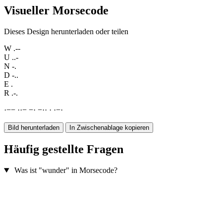
Visueller Morsecode
Dieses Design herunterladen oder teilen
W
.--
U
..-
N
-.
D
-..
E
.
R
.-.
·
−
−
·
·
−
−
·
−
·
·
·
·
−
·
Bild herunterladen
In Zwischenablage kopieren
Häufig gestellte Fragen
Was ist "wunder" in Morsecode?