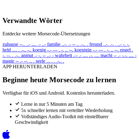
Verwandte Wörter
Entdecke weitere Morsecode-Übersetzungen
zuhause
--.. ..- .... .- ..-
familie
..-. .- -- .. .-.. .
freund
..-. .-. . ..- -. -.
held
.... . .-.. -..
koenig
-.- --- . -. .. --.
koenigin
-.- --- . -. .. --.
engel
.
-. --. . .-..
anmut
.- -. -- ..- -
wahrheit
.-- .- .... .-. ....
macht
-- .- -.-. .... -
magie
-- .- --. .. .
seele
... . . .-.. .
APP HERUNTERLADEN
Beginne heute Morsecode zu lernen
Verfügbar für iOS und Android. Kostenlos herunterladen.
Lerne in nur 5 Minuten am Tag
5x schneller lernen mit verteilter Wiederholung
Vollständiges Audio-Toolkit mit einstellbarer
Geschwindigkeit