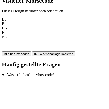
Visueller Morsecode
Dieses Design herunterladen oder teilen
L
.-..
E
.
B
-...
E
.
N
-.
·
−
·
·
·
−
·
·
·
·
−
·
Bild herunterladen
In Zwischenablage kopieren
Häufig gestellte Fragen
Was ist "leben" in Morsecode?