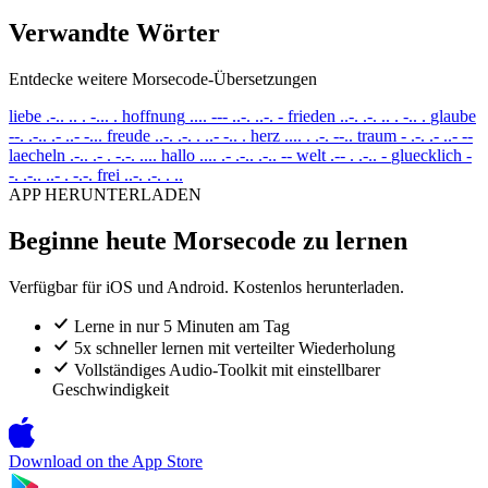
Verwandte Wörter
Entdecke weitere Morsecode-Übersetzungen
liebe
.-.. .. . -... .
hoffnung
.... --- ..-. ..-. -
frieden
..-. .-. .. . -.. .
glaube
--. .-.. .- ..- -...
freude
..-. .-. . ..- -.. .
herz
.... . .-. --..
traum
- .-. .- ..- --
laecheln
.-.. .- . -.-. ....
hallo
.... .- .-.. .-.. --
welt
.-- . .-.. -
gluecklich
-
-. .-.. ..- . -.-.
frei
..-. .-. . ..
APP HERUNTERLADEN
Beginne heute Morsecode zu lernen
Verfügbar für iOS und Android. Kostenlos herunterladen.
Lerne in nur 5 Minuten am Tag
5x schneller lernen mit verteilter Wiederholung
Vollständiges Audio-Toolkit mit einstellbarer
Geschwindigkeit
Download on the
App Store