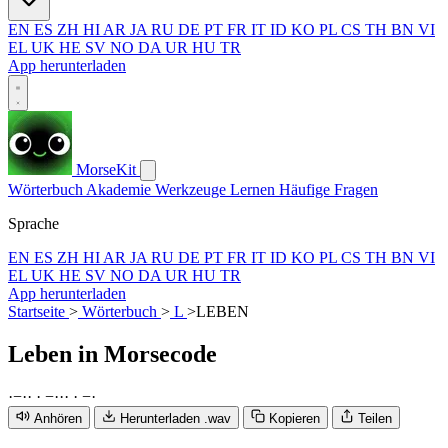
EN
ES
ZH
HI
AR
JA
RU
DE
PT
FR
IT
ID
KO
PL
CS
TH
BN
VI
EL
UK
HE
SV
NO
DA
UR
HU
TR
App herunterladen
MorseKit
Wörterbuch
Akademie
Werkzeuge
Lernen
Häufige Fragen
Sprache
EN
ES
ZH
HI
AR
JA
RU
DE
PT
FR
IT
ID
KO
PL
CS
TH
BN
VI
EL
UK
HE
SV
NO
DA
UR
HU
TR
App herunterladen
Startseite
>
Wörterbuch
>
L
>
LEBEN
Leben
in Morsecode
·
−
·
·
·
−
·
·
·
·
−
·
Anhören
Herunterladen .wav
Kopieren
Teilen