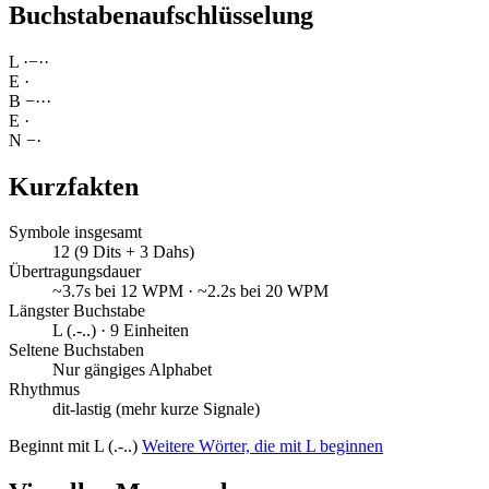
Buchstabenaufschlüsselung
L
·
−
·
·
E
·
B
−
·
·
·
E
·
N
−
·
Kurzfakten
Symbole insgesamt
12 (9 Dits + 3 Dahs)
Übertragungsdauer
~3.7s bei 12 WPM · ~2.2s bei 20 WPM
Längster Buchstabe
L (.-..) · 9 Einheiten
Seltene Buchstaben
Nur gängiges Alphabet
Rhythmus
dit-lastig (mehr kurze Signale)
Beginnt mit L (.-..)
Weitere Wörter, die mit L beginnen