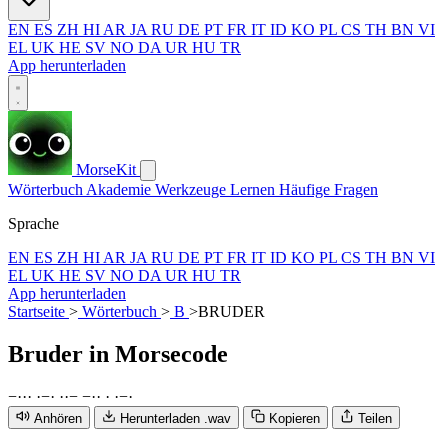
EN
ES
ZH
HI
AR
JA
RU
DE
PT
FR
IT
ID
KO
PL
CS
TH
BN
VI
EL
UK
HE
SV
NO
DA
UR
HU
TR
App herunterladen
MorseKit
Wörterbuch
Akademie
Werkzeuge
Lernen
Häufige Fragen
Sprache
EN
ES
ZH
HI
AR
JA
RU
DE
PT
FR
IT
ID
KO
PL
CS
TH
BN
VI
EL
UK
HE
SV
NO
DA
UR
HU
TR
App herunterladen
Startseite
>
Wörterbuch
>
B
>
BRUDER
Bruder
in Morsecode
−
·
·
·
·
−
·
·
·
−
−
·
·
·
·
−
·
Anhören
Herunterladen .wav
Kopieren
Teilen