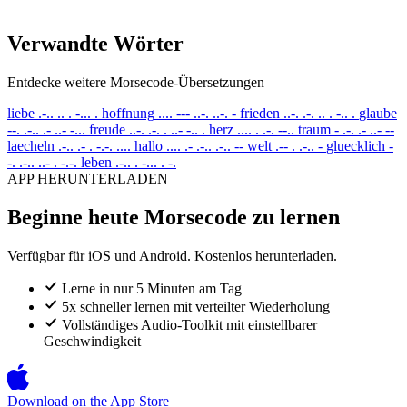
Verwandte Wörter
Entdecke weitere Morsecode-Übersetzungen
liebe
.-.. .. . -... .
hoffnung
.... --- ..-. ..-. -
frieden
..-. .-. .. . -.. .
glaube
--. .-.. .- ..- -...
freude
..-. .-. . ..- -.. .
herz
.... . .-. --..
traum
- .-. .- ..- --
laecheln
.-.. .- . -.-. ....
hallo
.... .- .-.. .-.. --
welt
.-- . .-.. -
gluecklich
-
-. .-.. ..- . -.-.
leben
.-.. . -... . -.
APP HERUNTERLADEN
Beginne heute Morsecode zu lernen
Verfügbar für iOS und Android. Kostenlos herunterladen.
Lerne in nur 5 Minuten am Tag
5x schneller lernen mit verteilter Wiederholung
Vollständiges Audio-Toolkit mit einstellbarer
Geschwindigkeit
Download on the
App Store