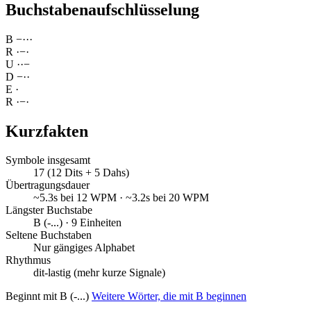
Buchstabenaufschlüsselung
B
−
·
·
·
R
·
−
·
U
·
·
−
D
−
·
·
E
·
R
·
−
·
Kurzfakten
Symbole insgesamt
17 (12 Dits + 5 Dahs)
Übertragungsdauer
~5.3s bei 12 WPM · ~3.2s bei 20 WPM
Längster Buchstabe
B (-...) · 9 Einheiten
Seltene Buchstaben
Nur gängiges Alphabet
Rhythmus
dit-lastig (mehr kurze Signale)
Beginnt mit B (-...)
Weitere Wörter, die mit B beginnen