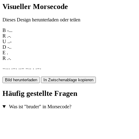
Visueller Morsecode
Dieses Design herunterladen oder teilen
B
-...
R
.-.
U
..-
D
-..
E
.
R
.-.
−
·
·
·
·
−
·
·
·
−
−
·
·
·
·
−
·
Bild herunterladen
In Zwischenablage kopieren
Häufig gestellte Fragen
Was ist "bruder" in Morsecode?