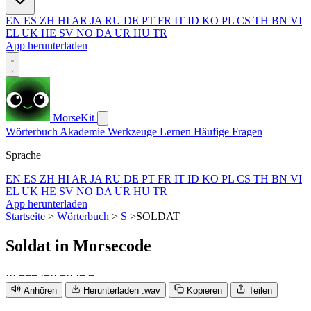
EN
ES
ZH
HI
AR
JA
RU
DE
PT
FR
IT
ID
KO
PL
CS
TH
BN
VI
EL
UK
HE
SV
NO
DA
UR
HU
TR
App herunterladen
MorseKit
Wörterbuch
Akademie
Werkzeuge
Lernen
Häufige Fragen
Sprache
EN
ES
ZH
HI
AR
JA
RU
DE
PT
FR
IT
ID
KO
PL
CS
TH
BN
VI
EL
UK
HE
SV
NO
DA
UR
HU
TR
App herunterladen
Startseite
>
Wörterbuch
>
S
>
SOLDAT
Soldat
in Morsecode
·
·
·
−
−
−
·
−
·
·
−
·
·
·
−
−
Anhören
Herunterladen .wav
Kopieren
Teilen