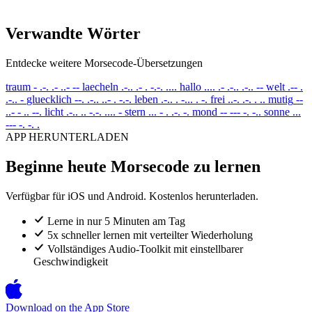
Verwandte Wörter
Entdecke weitere Morsecode-Übersetzungen
traum
- .-. .- ..- --
laecheln
.-.. .- . -.-. ....
hallo
.... .- .-.. .-.. --
welt
.-- .
.-.. -
gluecklich
--. .-.. ..- . -.-.
leben
.-.. . -... . -.
frei
..-. .-. . ..
mutig
--
..- - .. --.
licht
.-.. .. -.-. .... -
stern
... - . .-. -.
mond
-- --- -. -..
sonne
...
--- -. -. .
APP HERUNTERLADEN
Beginne heute Morsecode zu lernen
Verfügbar für iOS und Android. Kostenlos herunterladen.
Lerne in nur 5 Minuten am Tag
5x schneller lernen mit verteilter Wiederholung
Vollständiges Audio-Toolkit mit einstellbarer
Geschwindigkeit
Download on the
App Store