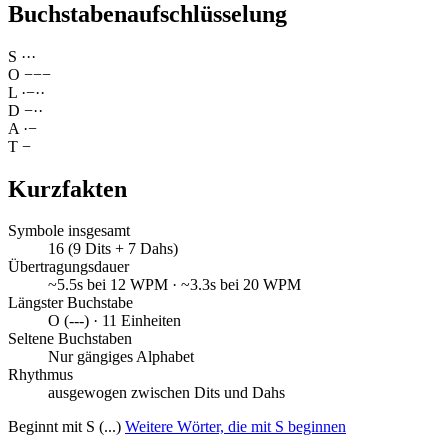
Buchstabenaufschlüsselung
S
·
·
·
O
−
−
−
L
·
−
·
·
D
−
·
·
A
·
−
T
−
Kurzfakten
Symbole insgesamt
16 (9 Dits + 7 Dahs)
Übertragungsdauer
~5.5s bei 12 WPM · ~3.3s bei 20 WPM
Längster Buchstabe
O (---) · 11 Einheiten
Seltene Buchstaben
Nur gängiges Alphabet
Rhythmus
ausgewogen zwischen Dits und Dahs
Beginnt mit S (...)
Weitere Wörter, die mit S beginnen