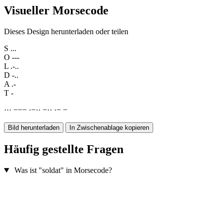
Visueller Morsecode
Dieses Design herunterladen oder teilen
S
...
O
---
L
.-..
D
-..
A
.-
T
-
·
·
·
−
−
−
·
−
·
·
−
·
·
·
−
−
Bild herunterladen
In Zwischenablage kopieren
Häufig gestellte Fragen
Was ist "soldat" in Morsecode?