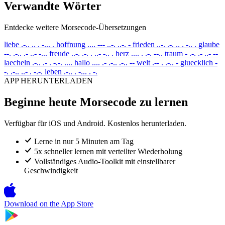
Verwandte Wörter
Entdecke weitere Morsecode-Übersetzungen
liebe
.-.. .. . -... .
hoffnung
.... --- ..-. ..-. -
frieden
..-. .-. .. . -.. .
glaube
--. .-.. .- ..- -...
freude
..-. .-. . ..- -.. .
herz
.... . .-. --..
traum
- .-. .- ..- --
laecheln
.-.. .- . -.-. ....
hallo
.... .- .-.. .-.. --
welt
.-- . .-.. -
gluecklich
-
-. .-.. ..- . -.-.
leben
.-.. . -... . -.
APP HERUNTERLADEN
Beginne heute Morsecode zu lernen
Verfügbar für iOS und Android. Kostenlos herunterladen.
Lerne in nur 5 Minuten am Tag
5x schneller lernen mit verteilter Wiederholung
Vollständiges Audio-Toolkit mit einstellbarer
Geschwindigkeit
Download on the
App Store