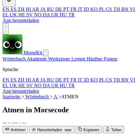
EN
ES
ZH
HI
AR
JA
RU
DE
PT
FR
IT
ID
KO
PL
CS
TH
BN
VI
EL
UK
HE
SV
NO
DA
UR
HU
TR
App herunterladen
MorseKit
Wörterbuch
Akademie
Werkzeuge
Lernen
Häufige Fragen
Sprache
EN
ES
ZH
HI
AR
JA
RU
DE
PT
FR
IT
ID
KO
PL
CS
TH
BN
VI
EL
UK
HE
SV
NO
DA
UR
HU
TR
App herunterladen
Startseite
>
Wörterbuch
>
A
>
ATMEN
Atmen
in Morsecode
·
−
−
−
−
·
−
·
Anhören
Herunterladen .wav
Kopieren
Teilen