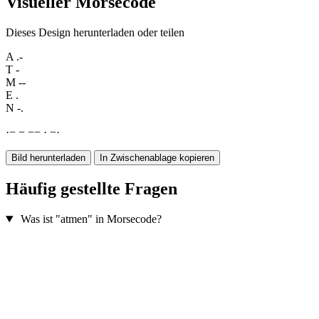
Visueller Morsecode
Dieses Design herunterladen oder teilen
A
.-
T
-
M
--
E
.
N
-.
·
−
−
−
−
·
−
·
Bild herunterladen
In Zwischenablage kopieren
Häufig gestellte Fragen
Was ist "atmen" in Morsecode?