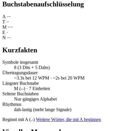
Buchstabenaufschlüsselung
A
·
−
T
−
M
−
−
E
·
N
−
·
Kurzfakten
Symbole insgesamt
8 (3 Dits + 5 Dahs)
Übertragungsdauer
~3.3s bei 12 WPM · ~2s bei 20 WPM
Längster Buchstabe
M (--) · 7 Einheiten
Seltene Buchstaben
Nur gängiges Alphabet
Rhythmus
dah-lastig (mehr lange Signale)
Beginnt mit A (.-)
Weitere Wörter, die mit A beginnen