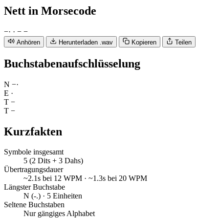
Nett
in Morsecode
−
·
·
−
−
Anhören
Herunterladen .wav
Kopieren
Teilen
Buchstabenaufschlüsselung
N
−
·
E
·
T
−
T
−
Kurzfakten
Symbole insgesamt
5 (2 Dits + 3 Dahs)
Übertragungsdauer
~2.1s bei 12 WPM · ~1.3s bei 20 WPM
Längster Buchstabe
N (-.) · 5 Einheiten
Seltene Buchstaben
Nur gängiges Alphabet