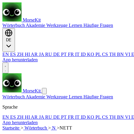
MorseKit
Wörterbuch
Akademie
Werkzeuge
Lernen
Häufige Fragen
DE
EN
ES
ZH
HI
AR
JA
RU
DE
PT
FR
IT
ID
KO
PL
CS
TH
BN
VI
App herunterladen
MorseKit
Wörterbuch
Akademie
Werkzeuge
Lernen
Häufige Fragen
Sprache
EN
ES
ZH
HI
AR
JA
RU
DE
PT
FR
IT
ID
KO
PL
CS
TH
BN
VI
App herunterladen
Startseite
>
Wörterbuch
>
N
>
NETT