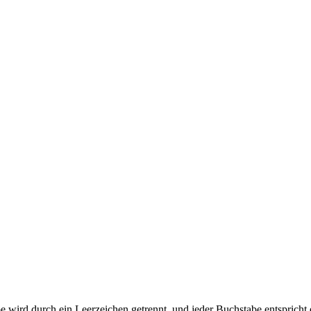
stabe wird durch ein Leerzeichen getrennt, und jeder Buchstabe entsprich