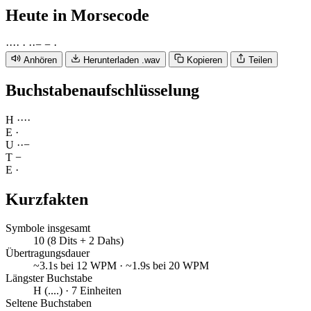
Heute
in Morsecode
·
·
·
·
·
·
·
−
−
·
Anhören
Herunterladen .wav
Kopieren
Teilen
Buchstabenaufschlüsselung
H
·
·
·
·
E
·
U
·
·
−
T
−
E
·
Kurzfakten
Symbole insgesamt
10 (8 Dits + 2 Dahs)
Übertragungsdauer
~3.1s bei 12 WPM · ~1.9s bei 20 WPM
Längster Buchstabe
H (....) · 7 Einheiten
Seltene Buchstaben