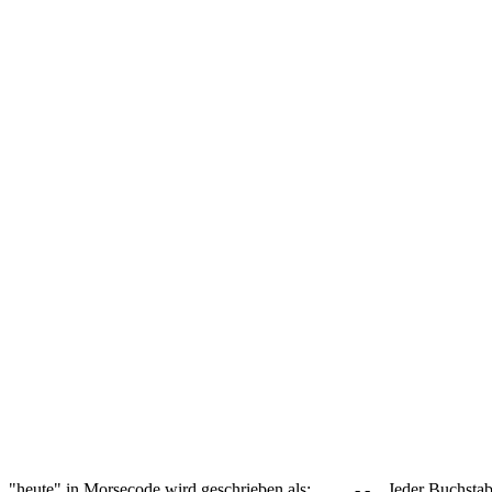
"heute" in Morsecode wird geschrieben als: .... . ..- - .. Jeder Buch