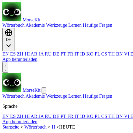
MorseKit
Wörterbuch
Akademie
Werkzeuge
Lernen
Häufige Fragen
DE
EN
ES
ZH
HI
AR
JA
RU
DE
PT
FR
IT
ID
KO
PL
CS
TH
BN
VI
App herunterladen
MorseKit
Wörterbuch
Akademie
Werkzeuge
Lernen
Häufige Fragen
Sprache
EN
ES
ZH
HI
AR
JA
RU
DE
PT
FR
IT
ID
KO
PL
CS
TH
BN
VI
App herunterladen
Startseite
>
Wörterbuch
>
H
>
HEUTE