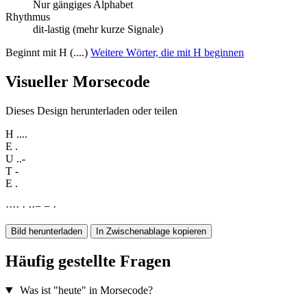
Nur gängiges Alphabet
Rhythmus
dit-lastig (mehr kurze Signale)
Beginnt mit H (....)
Weitere Wörter, die mit H beginnen
Visueller Morsecode
Dieses Design herunterladen oder teilen
H
....
E
.
U
..-
T
-
E
.
·
·
·
·
·
·
·
−
−
·
Bild herunterladen
In Zwischenablage kopieren
Häufig gestellte Fragen
Was ist "heute" in Morsecode?