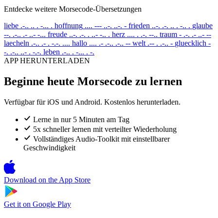
Entdecke weitere Morsecode-Übersetzungen
liebe
.-.. .. . -... .
hoffnung
.... --- ..-. ..-. -
frieden
..-. .-. .. . -.. .
glaube
--. .-.. .- ..- -...
freude
..-. .-. . ..- -.. .
herz
.... . .-. --..
traum
- .-. .- ..- --
laecheln
.-.. .- . -.-. ....
hallo
.... .- .-.. .-.. --
welt
.-- . .-.. -
gluecklich
-
-. .-.. ..- . -.-.
leben
.-.. . -... . -.
APP HERUNTERLADEN
Beginne heute Morsecode zu lernen
Verfügbar für iOS und Android. Kostenlos herunterladen.
Lerne in nur 5 Minuten am Tag
5x schneller lernen mit verteilter Wiederholung
Vollständiges Audio-Toolkit mit einstellbarer
Geschwindigkeit
Download on the
App Store
Get it on
Google Play