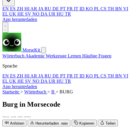
EN
ES
ZH
HI
AR
JA
RU
DE
PT
FR
IT
ID
KO
PL
CS
TH
BN
VI
EL
UK
HE
SV
NO
DA
UR
HU
TR
App herunterladen
MorseKit
Wörterbuch
Akademie
Werkzeuge
Lernen
Häufige Fragen
Sprache
EN
ES
ZH
HI
AR
JA
RU
DE
PT
FR
IT
ID
KO
PL
CS
TH
BN
VI
EL
UK
HE
SV
NO
DA
UR
HU
TR
App herunterladen
Startseite
>
Wörterbuch
>
B
>
BURG
Burg
in Morsecode
−
·
·
·
·
·
−
·
−
·
−
−
·
Anhören
Herunterladen .wav
Kopieren
Teilen