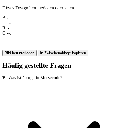
Dieses Design herunterladen oder teilen
B
-...
U
..-
R
.-.
G
--.
−
·
·
·
·
·
−
·
−
·
−
−
·
Bild herunterladen
In Zwischenablage kopieren
Häufig gestellte Fragen
Was ist "burg" in Morsecode?