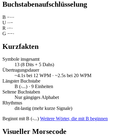
Buchstabenaufschlüsselung
B
−
·
·
·
U
·
·
−
R
·
−
·
G
−
−
·
Kurzfakten
Symbole insgesamt
13 (8 Dits + 5 Dahs)
Übertragungsdauer
~4.1s bei 12 WPM · ~2.5s bei 20 WPM
Längster Buchstabe
B (-...) · 9 Einheiten
Seltene Buchstaben
Nur gängiges Alphabet
Rhythmus
dit-lastig (mehr kurze Signale)
Beginnt mit B (-...)
Weitere Wörter, die mit B beginnen
Visueller Morsecode