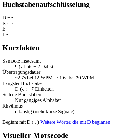
Buchstabenaufschlüsselung
D
−
·
·
R
·
−
·
E
·
I
·
·
Kurzfakten
Symbole insgesamt
9 (7 Dits + 2 Dahs)
Übertragungsdauer
~2.7s bei 12 WPM · ~1.6s bei 20 WPM
Längster Buchstabe
D (-..) · 7 Einheiten
Seltene Buchstaben
Nur gängiges Alphabet
Rhythmus
dit-lastig (mehr kurze Signale)
Beginnt mit D (-..)
Weitere Wörter, die mit D beginnen
Visueller Morsecode