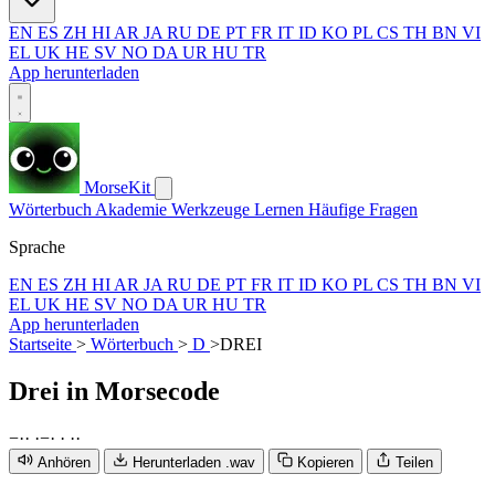
EN
ES
ZH
HI
AR
JA
RU
DE
PT
FR
IT
ID
KO
PL
CS
TH
BN
VI
EL
UK
HE
SV
NO
DA
UR
HU
TR
App herunterladen
MorseKit
Wörterbuch
Akademie
Werkzeuge
Lernen
Häufige Fragen
Sprache
EN
ES
ZH
HI
AR
JA
RU
DE
PT
FR
IT
ID
KO
PL
CS
TH
BN
VI
EL
UK
HE
SV
NO
DA
UR
HU
TR
App herunterladen
Startseite
>
Wörterbuch
>
D
>
DREI
Drei
in Morsecode
−
·
·
·
−
·
·
·
·
Anhören
Herunterladen .wav
Kopieren
Teilen