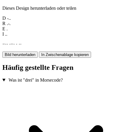
Dieses Design herunterladen oder teilen
D
-..
R
.-.
E
.
I
..
−
·
·
·
−
·
·
·
·
Bild herunterladen
In Zwischenablage kopieren
Häufig gestellte Fragen
Was ist "drei" in Morsecode?