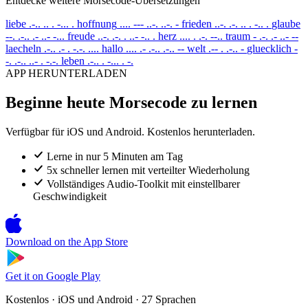
Entdecke weitere Morsecode-Übersetzungen
liebe
.-.. .. . -... .
hoffnung
.... --- ..-. ..-. -
frieden
..-. .-. .. . -.. .
glaube
--. .-.. .- ..- -...
freude
..-. .-. . ..- -.. .
herz
.... . .-. --..
traum
- .-. .- ..- --
laecheln
.-.. .- . -.-. ....
hallo
.... .- .-.. .-.. --
welt
.-- . .-.. -
gluecklich
-
-. .-.. ..- . -.-.
leben
.-.. . -... . -.
APP HERUNTERLADEN
Beginne heute Morsecode zu lernen
Verfügbar für iOS und Android. Kostenlos herunterladen.
Lerne in nur 5 Minuten am Tag
5x schneller lernen mit verteilter Wiederholung
Vollständiges Audio-Toolkit mit einstellbarer
Geschwindigkeit
Download on the
App Store
Get it on
Google Play
Kostenlos · iOS und Android · 27 Sprachen