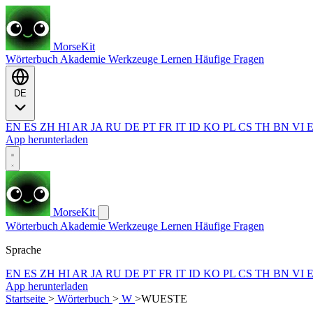
MorseKit
Wörterbuch
Akademie
Werkzeuge
Lernen
Häufige Fragen
DE
EN
ES
ZH
HI
AR
JA
RU
DE
PT
FR
IT
ID
KO
PL
CS
TH
BN
VI
App herunterladen
MorseKit
Wörterbuch
Akademie
Werkzeuge
Lernen
Häufige Fragen
Sprache
EN
ES
ZH
HI
AR
JA
RU
DE
PT
FR
IT
ID
KO
PL
CS
TH
BN
VI
App herunterladen
Startseite
>
Wörterbuch
>
W
>
WUESTE