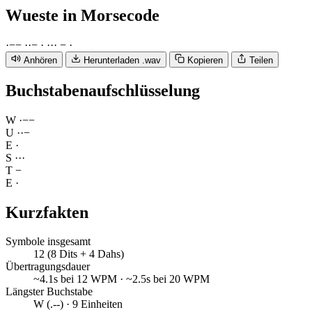
Wueste
in Morsecode
·
−
−
·
·
−
·
·
·
·
−
·
Anhören
Herunterladen .wav
Kopieren
Teilen
Buchstabenaufschlüsselung
W
·
−
−
U
·
·
−
E
·
S
·
·
·
T
−
E
·
Kurzfakten
Symbole insgesamt
12 (8 Dits + 4 Dahs)
Übertragungsdauer
~4.1s bei 12 WPM · ~2.5s bei 20 WPM
Längster Buchstabe
W (.--) · 9 Einheiten