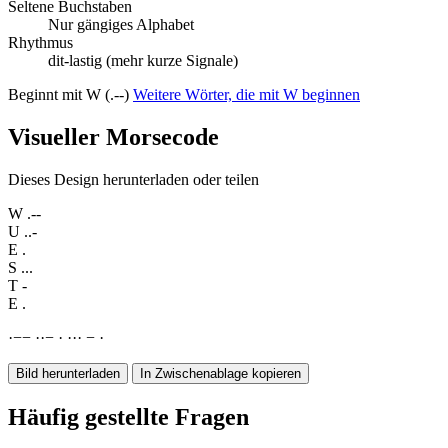
Seltene Buchstaben
Nur gängiges Alphabet
Rhythmus
dit-lastig (mehr kurze Signale)
Beginnt mit W (.--)
Weitere Wörter, die mit W beginnen
Visueller Morsecode
Dieses Design herunterladen oder teilen
W
.--
U
..-
E
.
S
...
T
-
E
.
·
−
−
·
·
−
·
·
·
·
−
·
Bild herunterladen
In Zwischenablage kopieren
Häufig gestellte Fragen