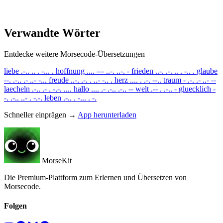
Verwandte Wörter
Entdecke weitere Morsecode-Übersetzungen
liebe
.-.. .. . -... .
hoffnung
.... --- ..-. ..-. -
frieden
..-. .-. .. . -.. .
glaube
--. .-.. .- ..- -...
freude
..-. .-. . ..- -.. .
herz
.... . .-. --..
traum
- .-. .- ..- --
laecheln
.-.. .- . -.-. ....
hallo
.... .- .-.. .-.. --
welt
.-- . .-.. -
gluecklich
-
-. .-.. ..- . -.-.
leben
.-.. . -... . -.
Schneller einprägen →
App herunterladen
MorseKit
Die Premium-Plattform zum Erlernen und Übersetzen von
Morsecode.
Folgen