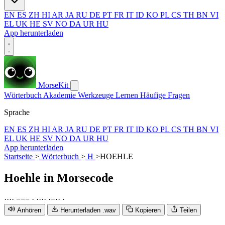
EN
ES
ZH
HI
AR
JA
RU
DE
PT
FR
IT
ID
KO
PL
CS
TH
BN
VI
EL
UK
HE
SV
NO
DA
UR
HU
App herunterladen
MorseKit
Wörterbuch
Akademie
Werkzeuge
Lernen
Häufige Fragen
Sprache
EN
ES
ZH
HI
AR
JA
RU
DE
PT
FR
IT
ID
KO
PL
CS
TH
BN
VI
EL
UK
HE
SV
NO
DA
UR
HU
App herunterladen
Startseite
>
Wörterbuch
>
H
>
HOEHLE
Hoehle
in Morsecode
·
·
·
·
−
−
−
·
·
·
·
·
·
−
·
·
·
Anhören
Herunterladen .wav
Kopieren
Teilen