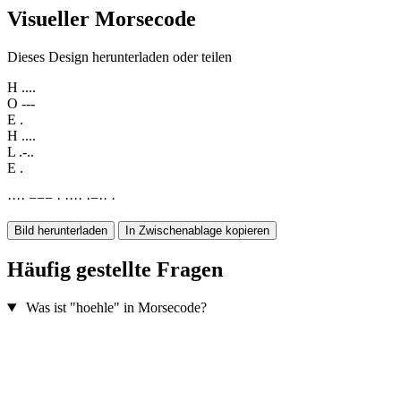
Visueller Morsecode
Dieses Design herunterladen oder teilen
H
....
O
---
E
.
H
....
L
.-..
E
.
·
·
·
·
−
−
−
·
·
·
·
·
·
−
·
·
·
Bild herunterladen
In Zwischenablage kopieren
Häufig gestellte Fragen
Was ist "hoehle" in Morsecode?