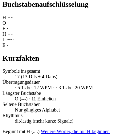
Buchstabenaufschlüsselung
H
·
·
·
·
O
−
−
−
E
·
H
·
·
·
·
L
·
−
·
·
E
·
Kurzfakten
Symbole insgesamt
17 (13 Dits + 4 Dahs)
Übertragungsdauer
~5.1s bei 12 WPM · ~3.1s bei 20 WPM
Längster Buchstabe
O (---) · 11 Einheiten
Seltene Buchstaben
Nur gängiges Alphabet
Rhythmus
dit-lastig (mehr kurze Signale)
Beginnt mit H (....)
Weitere Wörter, die mit H beginnen