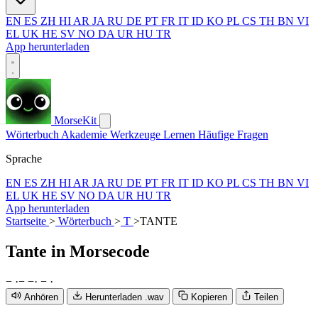
EN
ES
ZH
HI
AR
JA
RU
DE
PT
FR
IT
ID
KO
PL
CS
TH
BN
VI
EL
UK
HE
SV
NO
DA
UR
HU
TR
App herunterladen
MorseKit
Wörterbuch
Akademie
Werkzeuge
Lernen
Häufige Fragen
Sprache
EN
ES
ZH
HI
AR
JA
RU
DE
PT
FR
IT
ID
KO
PL
CS
TH
BN
VI
EL
UK
HE
SV
NO
DA
UR
HU
TR
App herunterladen
Startseite
>
Wörterbuch
>
T
>
TANTE
Tante
in Morsecode
−
·
−
−
·
−
·
Anhören
Herunterladen .wav
Kopieren
Teilen