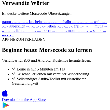
Verwandte Wörter
Entdecke weitere Morsecode-Übersetzungen
traum
- .-. .- ..- --
laecheln
.-.. .- . -.-. ....
hallo
.... .- .-.. .-.. --
welt
.-- .
.-.. -
gluecklich
--. .-.. ..- . -.-.
leben
.-.. . -... . -.
frei
..-. .-. . ..
mutig
--
..- - .. --.
licht
.-.. .. -.-. .... -
stern
... - . .-. -.
mond
-- --- -. -..
sonne
...
--- -. -. .
APP HERUNTERLADEN
Beginne heute Morsecode zu lernen
Verfügbar für iOS und Android. Kostenlos herunterladen.
Lerne in nur 5 Minuten am Tag
5x schneller lernen mit verteilter Wiederholung
Vollständiges Audio-Toolkit mit einstellbarer
Geschwindigkeit
Download on the
App Store