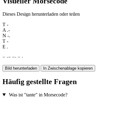
Visueller Morsecode
Dieses Design herunterladen oder teilen
T
-
A
.-
N
-.
T
-
E
.
−
·
−
−
·
−
·
Bild herunterladen
In Zwischenablage kopieren
Häufig gestellte Fragen
Was ist "tante" in Morsecode?