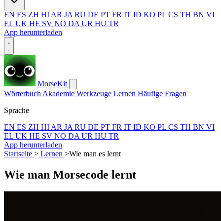
EN
ES
ZH
HI
AR
JA
RU
DE
PT
FR
IT
ID
KO
PL
CS
TH
BN
VI
EL
UK
HE
SV
NO
DA
UR
HU
TR
App herunterladen
MorseKit
Wörterbuch
Akademie
Werkzeuge
Lernen
Häufige Fragen
Sprache
EN
ES
ZH
HI
AR
JA
RU
DE
PT
FR
IT
ID
KO
PL
CS
TH
BN
VI
EL
UK
HE
SV
NO
DA
UR
HU
TR
App herunterladen
Startseite
>
Lernen
>
Wie man es lernt
Wie man Morsecode lernt