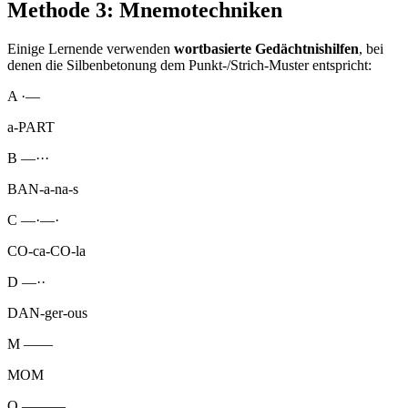
Methode 3: Mnemotechniken
Einige Lernende verwenden
wortbasierte Gedächtnishilfen
, bei
denen die Silbenbetonung dem Punkt-/Strich-Muster entspricht:
A
·—
a-PART
B
—···
BAN-a-na-s
C
—·—·
CO-ca-CO-la
D
—··
DAN-ger-ous
M
——
MOM
O
———