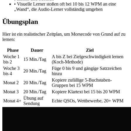
• Visuelle Lerner stoßen oft bei 10 bis 12 WPM an eine
„Wand“, die Audio-Lerner vollständig umgehen
Übungsplan
Hier ist ein realistischer Zeitplan, um Morsecode von Grund auf zu
lernen:
Phase
Dauer
Ziel
Woche 1
A bis Z bei Zielgeschwindigkeit lernen
15 Min./Tag
bis 2
(Koch-Methode)
Woche 3
Füge 0 bis 9 und gängige Satzzeichen
20 Min./Tag
bis 4
hinzu
Kopiere zufällige 5-Buchstaben-
Monat 2
20 Min./Tag
Gruppen bei 15 WPM
Monat 3
20 Min./Tag
Kopiere Klartext bei 15 bis 20 WPM
Übung auf
Monat 4+
Echte QSOs, Wettbewerbe, 20+ WPM
Sendung