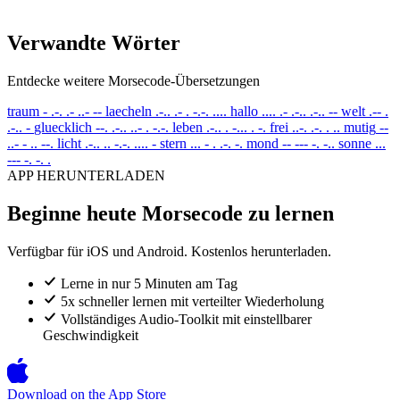
Verwandte Wörter
Entdecke weitere Morsecode-Übersetzungen
traum
- .-. .- ..- --
laecheln
.-.. .- . -.-. ....
hallo
.... .- .-.. .-.. --
welt
.-- .
.-.. -
gluecklich
--. .-.. ..- . -.-.
leben
.-.. . -... . -.
frei
..-. .-. . ..
mutig
--
..- - .. --.
licht
.-.. .. -.-. .... -
stern
... - . .-. -.
mond
-- --- -. -..
sonne
...
--- -. -. .
APP HERUNTERLADEN
Beginne heute Morsecode zu lernen
Verfügbar für iOS und Android. Kostenlos herunterladen.
Lerne in nur 5 Minuten am Tag
5x schneller lernen mit verteilter Wiederholung
Vollständiges Audio-Toolkit mit einstellbarer
Geschwindigkeit
Download on the
App Store