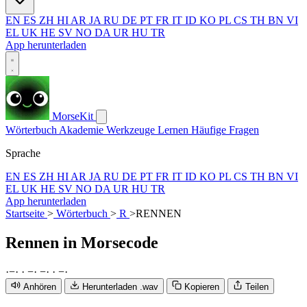
EN
ES
ZH
HI
AR
JA
RU
DE
PT
FR
IT
ID
KO
PL
CS
TH
BN
VI
EL
UK
HE
SV
NO
DA
UR
HU
TR
App herunterladen
MorseKit
Wörterbuch
Akademie
Werkzeuge
Lernen
Häufige Fragen
Sprache
EN
ES
ZH
HI
AR
JA
RU
DE
PT
FR
IT
ID
KO
PL
CS
TH
BN
VI
EL
UK
HE
SV
NO
DA
UR
HU
TR
App herunterladen
Startseite
>
Wörterbuch
>
R
>
RENNEN
Rennen
in Morsecode
·
−
·
·
−
·
−
·
·
−
·
Anhören
Herunterladen .wav
Kopieren
Teilen