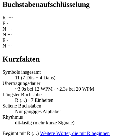
Buchstabenaufschlüsselung
R
·
−
·
E
·
N
−
·
N
−
·
E
·
N
−
·
Kurzfakten
Symbole insgesamt
11 (7 Dits + 4 Dahs)
Übertragungsdauer
~3.9s bei 12 WPM · ~2.3s bei 20 WPM
Längster Buchstabe
R (.-.) · 7 Einheiten
Seltene Buchstaben
Nur gängiges Alphabet
Rhythmus
dit-lastig (mehr kurze Signale)
Beginnt mit R (.-.)
Weitere Wörter, die mit R beginnen