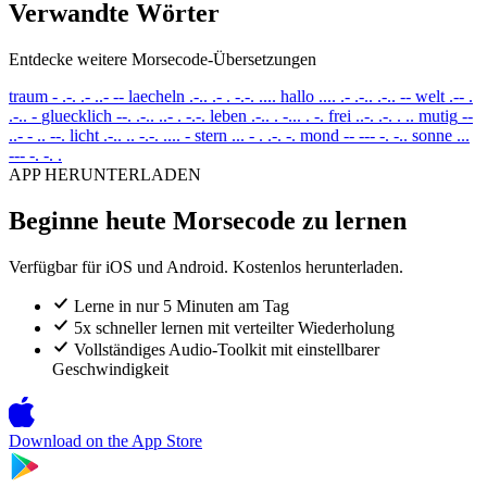
Verwandte Wörter
Entdecke weitere Morsecode-Übersetzungen
traum
- .-. .- ..- --
laecheln
.-.. .- . -.-. ....
hallo
.... .- .-.. .-.. --
welt
.-- .
.-.. -
gluecklich
--. .-.. ..- . -.-.
leben
.-.. . -... . -.
frei
..-. .-. . ..
mutig
--
..- - .. --.
licht
.-.. .. -.-. .... -
stern
... - . .-. -.
mond
-- --- -. -..
sonne
...
--- -. -. .
APP HERUNTERLADEN
Beginne heute Morsecode zu lernen
Verfügbar für iOS und Android. Kostenlos herunterladen.
Lerne in nur 5 Minuten am Tag
5x schneller lernen mit verteilter Wiederholung
Vollständiges Audio-Toolkit mit einstellbarer
Geschwindigkeit
Download on the
App Store