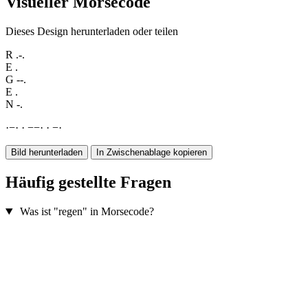
Visueller Morsecode
Dieses Design herunterladen oder teilen
R
.-.
E
.
G
--.
E
.
N
-.
·
−
·
·
−
−
·
·
−
·
Bild herunterladen
In Zwischenablage kopieren
Häufig gestellte Fragen
Was ist "regen" in Morsecode?