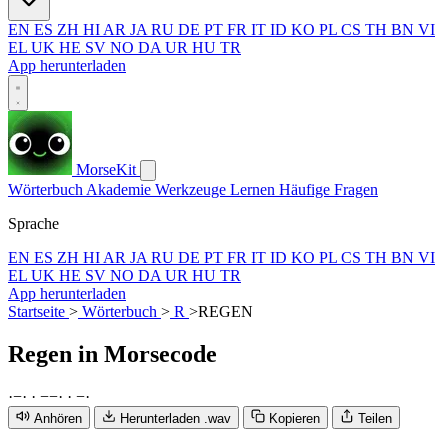
EN
ES
ZH
HI
AR
JA
RU
DE
PT
FR
IT
ID
KO
PL
CS
TH
BN
VI
EL
UK
HE
SV
NO
DA
UR
HU
TR
App herunterladen
MorseKit
Wörterbuch
Akademie
Werkzeuge
Lernen
Häufige Fragen
Sprache
EN
ES
ZH
HI
AR
JA
RU
DE
PT
FR
IT
ID
KO
PL
CS
TH
BN
VI
EL
UK
HE
SV
NO
DA
UR
HU
TR
App herunterladen
Startseite
>
Wörterbuch
>
R
>
REGEN
Regen
in Morsecode
·
−
·
·
−
−
·
·
−
·
Anhören
Herunterladen .wav
Kopieren
Teilen