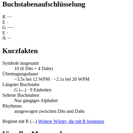
Buchstabenaufschlüsselung
R
·
−
·
E
·
G
−
−
·
E
·
N
−
·
Kurzfakten
Symbole insgesamt
10 (6 Dits + 4 Dahs)
Übertragungsdauer
~3.5s bei 12 WPM · ~2.1s bei 20 WPM
Längster Buchstabe
G (--.) · 9 Einheiten
Seltene Buchstaben
Nur gängiges Alphabet
Rhythmus
ausgewogen zwischen Dits und Dahs
Beginnt mit R (.-.)
Weitere Wörter, die mit R beginnen