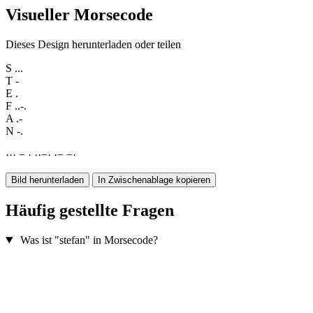
Visueller Morsecode
Dieses Design herunterladen oder teilen
S
...
T
-
E
.
F
..-.
A
.-
N
-.
·
·
·
−
·
·
·
−
·
·
−
−
·
Bild herunterladen
In Zwischenablage kopieren
Häufig gestellte Fragen
Was ist "stefan" in Morsecode?