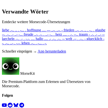
Verwandte Wörter
Entdecke weitere Morsecode-Übersetzungen
liebe
.-.. .. . -... .
hoffnung
.... --- ..-. ..-. -
frieden
..-. .-. .. . -.. .
glaube
--. .-.. .- ..- -...
freude
..-. .-. . ..- -.. .
herz
.... . .-. --..
traum
- .-. .- ..- --
laecheln
.-.. .- . -.-. ....
hallo
.... .- .-.. .-.. --
welt
.-- . .-.. -
gluecklich
-
-. .-.. ..- . -.-.
leben
.-.. . -... . -.
Schneller einprägen →
App herunterladen
MorseKit
Die Premium-Plattform zum Erlernen und Übersetzen von
Morsecode.
Folgen