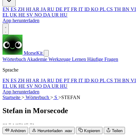
EN
ES
ZH
HI
AR
JA
RU
DE
PT
FR
IT
ID
KO
PL
CS
TH
BN
VI
EL
UK
HE
SV
NO
DA
UR
HU
App herunterladen
MorseKit
Wörterbuch
Akademie
Werkzeuge
Lernen
Häufige Fragen
Sprache
EN
ES
ZH
HI
AR
JA
RU
DE
PT
FR
IT
ID
KO
PL
CS
TH
BN
VI
EL
UK
HE
SV
NO
DA
UR
HU
App herunterladen
Startseite
>
Wörterbuch
>
S
>
STEFAN
Stefan
in Morsecode
·
·
·
−
·
·
·
−
·
·
−
−
·
Anhören
Herunterladen .wav
Kopieren
Teilen