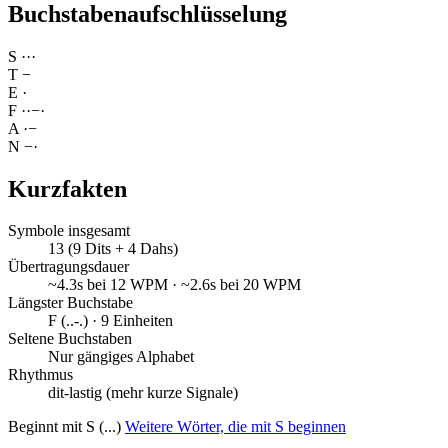
Buchstabenaufschlüsselung
S
·
·
·
T
−
E
·
F
·
·
−
·
A
·
−
N
−
·
Kurzfakten
Symbole insgesamt
13 (9 Dits + 4 Dahs)
Übertragungsdauer
~4.3s bei 12 WPM · ~2.6s bei 20 WPM
Längster Buchstabe
F (..-.) · 9 Einheiten
Seltene Buchstaben
Nur gängiges Alphabet
Rhythmus
dit-lastig (mehr kurze Signale)
Beginnt mit S (...)
Weitere Wörter, die mit S beginnen