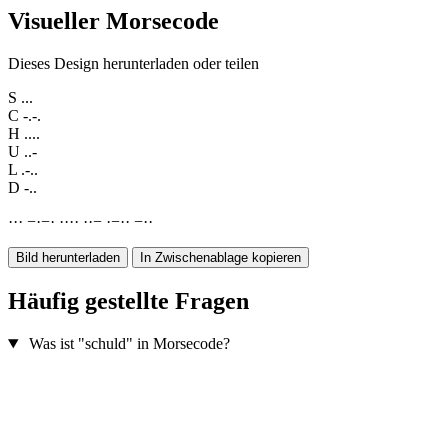
Visueller Morsecode
Dieses Design herunterladen oder teilen
S
...
C
-.-.
H
....
U
..-
L
.-..
D
-..
·
·
·
−
·
−
·
·
·
·
·
·
·
−
·
−
·
·
−
·
·
Bild herunterladen
In Zwischenablage kopieren
Häufig gestellte Fragen
Was ist "schuld" in Morsecode?