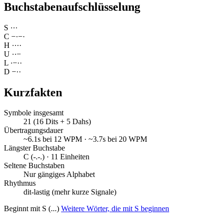
Buchstabenaufschlüsselung
S
·
·
·
C
−
·
−
·
H
·
·
·
·
U
·
·
−
L
·
−
·
·
D
−
·
·
Kurzfakten
Symbole insgesamt
21 (16 Dits + 5 Dahs)
Übertragungsdauer
~6.1s bei 12 WPM · ~3.7s bei 20 WPM
Längster Buchstabe
C (-.-.) · 11 Einheiten
Seltene Buchstaben
Nur gängiges Alphabet
Rhythmus
dit-lastig (mehr kurze Signale)
Beginnt mit S (...)
Weitere Wörter, die mit S beginnen