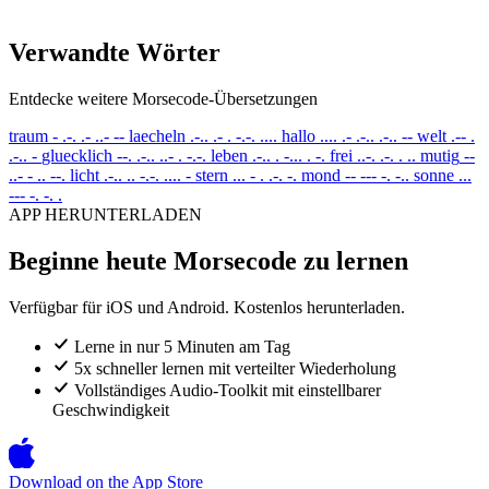
Verwandte Wörter
Entdecke weitere Morsecode-Übersetzungen
traum
- .-. .- ..- --
laecheln
.-.. .- . -.-. ....
hallo
.... .- .-.. .-.. --
welt
.-- .
.-.. -
gluecklich
--. .-.. ..- . -.-.
leben
.-.. . -... . -.
frei
..-. .-. . ..
mutig
--
..- - .. --.
licht
.-.. .. -.-. .... -
stern
... - . .-. -.
mond
-- --- -. -..
sonne
...
--- -. -. .
APP HERUNTERLADEN
Beginne heute Morsecode zu lernen
Verfügbar für iOS und Android. Kostenlos herunterladen.
Lerne in nur 5 Minuten am Tag
5x schneller lernen mit verteilter Wiederholung
Vollständiges Audio-Toolkit mit einstellbarer
Geschwindigkeit
Download on the
App Store