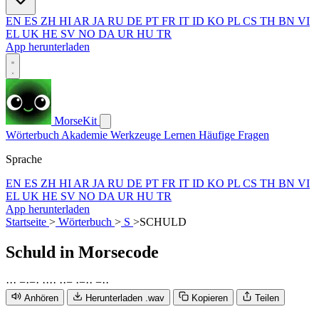
EN
ES
ZH
HI
AR
JA
RU
DE
PT
FR
IT
ID
KO
PL
CS
TH
BN
VI
EL
UK
HE
SV
NO
DA
UR
HU
TR
App herunterladen
MorseKit
Wörterbuch
Akademie
Werkzeuge
Lernen
Häufige Fragen
Sprache
EN
ES
ZH
HI
AR
JA
RU
DE
PT
FR
IT
ID
KO
PL
CS
TH
BN
VI
EL
UK
HE
SV
NO
DA
UR
HU
TR
App herunterladen
Startseite
>
Wörterbuch
>
S
>
SCHULD
Schuld
in Morsecode
·
·
·
−
·
−
·
·
·
·
·
·
·
−
·
−
·
·
−
·
·
Anhören
Herunterladen .wav
Kopieren
Teilen