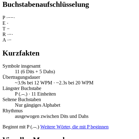
Buchstabenaufschlüsselung
P
·
−
−
·
E
·
T
−
R
·
−
·
A
·
−
Kurzfakten
Symbole insgesamt
11 (6 Dits + 5 Dahs)
Übertragungsdauer
~3.9s bei 12 WPM · ~2.3s bei 20 WPM
Längster Buchstabe
P (.--.) · 11 Einheiten
Seltene Buchstaben
Nur gängiges Alphabet
Rhythmus
ausgewogen zwischen Dits und Dahs
Beginnt mit P (.--.)
Weitere Wörter, die mit P beginnen