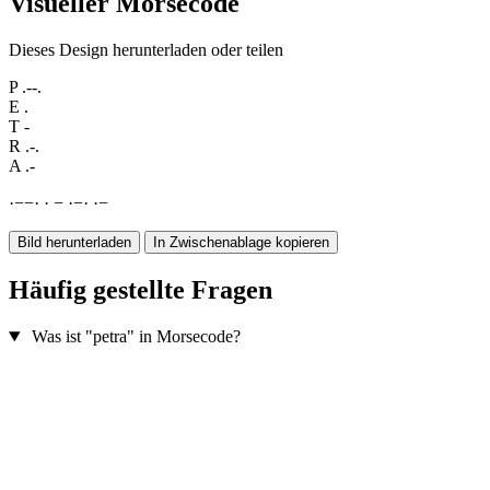
Visueller Morsecode
Dieses Design herunterladen oder teilen
P
.--.
E
.
T
-
R
.-.
A
.-
·
−
−
·
·
−
·
−
·
·
−
Bild herunterladen
In Zwischenablage kopieren
Häufig gestellte Fragen
Was ist "petra" in Morsecode?