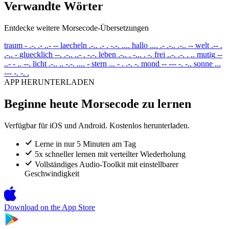
Verwandte Wörter
Entdecke weitere Morsecode-Übersetzungen
traum
- .-. .- ..- --
laecheln
.-.. .- . -.-. ....
hallo
.... .- .-.. .-.. --
welt
.-- .
.-.. -
gluecklich
--. .-.. ..- . -.-.
leben
.-.. . -... . -.
frei
..-. .-. . ..
mutig
--
..- - .. --.
licht
.-.. .. -.-. .... -
stern
... - . .-. -.
mond
-- --- -. -..
sonne
...
--- -. -. .
APP HERUNTERLADEN
Beginne heute Morsecode zu lernen
Verfügbar für iOS und Android. Kostenlos herunterladen.
Lerne in nur 5 Minuten am Tag
5x schneller lernen mit verteilter Wiederholung
Vollständiges Audio-Toolkit mit einstellbarer
Geschwindigkeit
Download on the
App Store