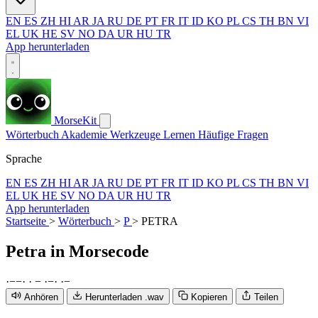
EN
ES
ZH
HI
AR
JA
RU
DE
PT
FR
IT
ID
KO
PL
CS
TH
BN
VI
EL
UK
HE
SV
NO
DA
UR
HU
TR
App herunterladen
MorseKit
Wörterbuch
Akademie
Werkzeuge
Lernen
Häufige Fragen
Sprache
EN
ES
ZH
HI
AR
JA
RU
DE
PT
FR
IT
ID
KO
PL
CS
TH
BN
VI
EL
UK
HE
SV
NO
DA
UR
HU
TR
App herunterladen
Startseite
>
Wörterbuch
>
P
>
PETRA
Petra
in Morsecode
·
−
−
·
·
−
·
−
·
·
−
Anhören
Herunterladen .wav
Kopieren
Teilen