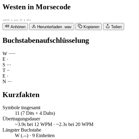
Westen
in Morsecode
·
−
−
·
·
·
·
−
·
−
·
Anhören
Herunterladen .wav
Kopieren
Teilen
Buchstabenaufschlüsselung
W
·
−
−
E
·
S
·
·
·
T
−
E
·
N
−
·
Kurzfakten
Symbole insgesamt
11 (7 Dits + 4 Dahs)
Übertragungsdauer
~3.9s bei 12 WPM · ~2.3s bei 20 WPM
Längster Buchstabe
W (.--) · 9 Einheiten