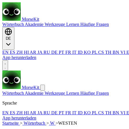
MorseKit
Wörterbuch
Akademie
Werkzeuge
Lernen
Häufige Fragen
DE
EN
ES
ZH
HI
AR
JA
RU
DE
PT
FR
IT
ID
KO
PL
CS
TH
BN
VI
App herunterladen
MorseKit
Wörterbuch
Akademie
Werkzeuge
Lernen
Häufige Fragen
Sprache
EN
ES
ZH
HI
AR
JA
RU
DE
PT
FR
IT
ID
KO
PL
CS
TH
BN
VI
App herunterladen
Startseite
>
Wörterbuch
>
W
>
WESTEN