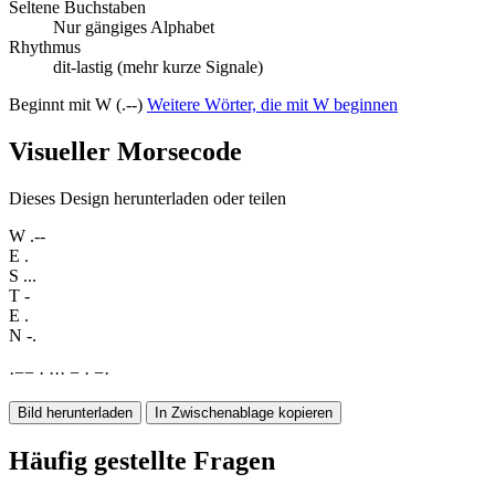
Seltene Buchstaben
Nur gängiges Alphabet
Rhythmus
dit-lastig (mehr kurze Signale)
Beginnt mit W (.--)
Weitere Wörter, die mit W beginnen
Visueller Morsecode
Dieses Design herunterladen oder teilen
W
.--
E
.
S
...
T
-
E
.
N
-.
·
−
−
·
·
·
·
−
·
−
·
Bild herunterladen
In Zwischenablage kopieren
Häufig gestellte Fragen