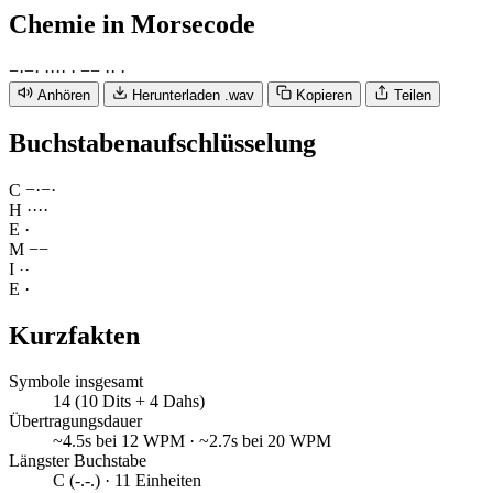
Chemie
in Morsecode
−
·
−
·
·
·
·
·
·
−
−
·
·
·
Anhören
Herunterladen .wav
Kopieren
Teilen
Buchstabenaufschlüsselung
C
−
·
−
·
H
·
·
·
·
E
·
M
−
−
I
·
·
E
·
Kurzfakten
Symbole insgesamt
14 (10 Dits + 4 Dahs)
Übertragungsdauer
~4.5s bei 12 WPM · ~2.7s bei 20 WPM
Längster Buchstabe
C (-.-.) · 11 Einheiten