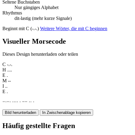
Seltene Buchstaben
Nur gängiges Alphabet
Rhythmus
dit-lastig (mehr kurze Signale)
Beginnt mit C (-.-.)
Weitere Wörter, die mit C beginnen
Visueller Morsecode
Dieses Design herunterladen oder teilen
C
-.-.
H
....
E
.
M
--
I
..
E
.
−
·
−
·
·
·
·
·
·
−
−
·
·
·
Bild herunterladen
In Zwischenablage kopieren
Häufig gestellte Fragen