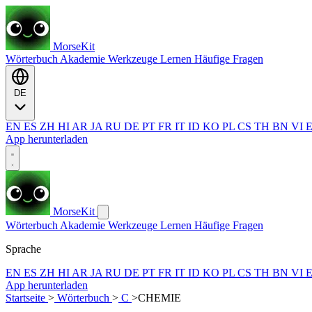
MorseKit
Wörterbuch
Akademie
Werkzeuge
Lernen
Häufige Fragen
DE
EN
ES
ZH
HI
AR
JA
RU
DE
PT
FR
IT
ID
KO
PL
CS
TH
BN
VI
App herunterladen
MorseKit
Wörterbuch
Akademie
Werkzeuge
Lernen
Häufige Fragen
Sprache
EN
ES
ZH
HI
AR
JA
RU
DE
PT
FR
IT
ID
KO
PL
CS
TH
BN
VI
App herunterladen
Startseite
>
Wörterbuch
>
C
>
CHEMIE