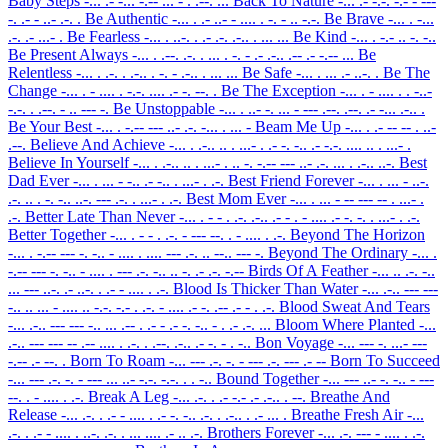
Baby Steps
-... .- -... -.-- ... - . .--. ...
Back To Nature
-... .- -.-. -.- - ---
-. .- - ..- .-. .
Be Authentic
-... . .- ..- - .... . -. - .. -.-.
Be Brave
-... . -...
.-. .- ...- .
Be Fearless
-... . ..-. . .- .-. .-.. . ... ...
Be Kind
-... . -.- .. -. -..
Be Present Always
-... . .--. .-. . ... . -. - .- .-.. .-- .- -.-- ...
Be
Relentless
-... . .-. . .-.. . -. - .-.. . ... ...
Be Safe
-... . ... .- ..-. .
Be The
Change
-... . - .... . -.-. .... .- -. --. .
Be The Exception
-... . - .... . . -..-
-.-. . .--. - .. --- -.
Be Unstoppable
-... . ..- -. ... - --- .--. .--. .- -... .-.. .
Be Your Best
-... . -.-- --- ..- .-. -... . ... -
Beam Me Up
-... . .- -- -- . ..-
.--.
Believe And Achieve
-... . .-.. .. . ...- . .- -. -.. .- -.-. .... .. . ...- .
Believe In Yourself
-... . .-.. .. . ...- . .. -. -.-- --- ..- .-. ... . .-.. ..-.
Best
Dad Ever
-... . ... - -.. .- -.. . ...- . .-.
Best Friend Forever
-... . ... - ..-.
.-. .. . -. -.. ..-. --- .-. . ...- . .-.
Best Mom Ever
-... . ... - -- --- -- . ...- .
.-.
Better Late Than Never
-... . - - . .-. .-.. .- - . - .... .- -. -. . ...- . .-.
Better Together
-... . - - . .-. - --- --. . - .... . .-.
Beyond The Horizon
-... . -.-- --- -. -.. - .... . .... --- .-. .. --.. --- -.
Beyond The Ordinary
-... .
-.-- --- -. -.. - .... . --- .-. -.. .. -. .- .-. -.--
Birds Of A Feather
-... .. .-. -..
... --- ..-. .- ..-. . .- - .... . .-.
Blood Is Thicker Than Water
-... .-.. --- ---
-.. .. ... - .... .. -.-. -.- . .-. - .... .- -. .-- .- - . .-.
Blood Sweat And Tears
-... .-.. --- --- -.. ... .-- . .- - .- -. -.. - . .- .-. ...
Bloom Where Planted
-...
.-.. --- --- -- .-- .... . .-. . .--. .-.. .- -. - . -..
Bon Voyage
-... --- -. ...- ---
-.-- .- --. .
Born To Roam
-... --- .-. -. - --- .-. --- .- --
Born To Succeed
-... --- .-. -. - --- ... ..- -.-. -.-. . . -..
Bound Together
-... --- ..- -. -.. - ---
--. . - .... . .-.
Break A Leg
-... .-. . .- -.- .- .-.. . --.
Breathe And
Release
-... .-. . .- - .... . .- -. -.. .-. . .-.. . .- ... .
Breathe Fresh Air
-...
.-. . .- - .... . ..-. .-. . ... .... .- .. .-.
Brothers Forever
-... .-. --- - .... . .-.