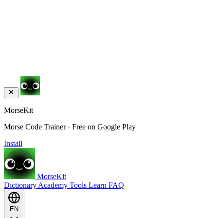
MorseKit
Morse Code Trainer · Free on Google Play
Install
MorseKit
Dictionary
Academy
Tools
Learn
FAQ
EN