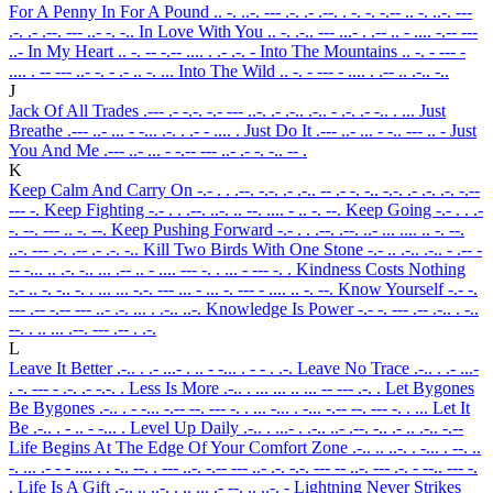
For A Penny In For A Pound
.. -. ..-. --- .-. .- .--. . -. -. -.-- .. -. ..-. ---
.-. .- .--. --- ..- -. -..
In Love With You
.. -. .-.. --- ...- . .-- .. - .... -.-- ---
..-
In My Heart
.. -. -- -.-- .... . .- .-. -
Into The Mountains
.. -. - --- -
.... . -- --- ..- -. - .- .. -. ...
Into The Wild
.. -. - --- - .... . .-- .. .-.. -..
J
Jack Of All Trades
.--- .- -.-. -.- --- ..-. .- .-.. .-.. - .-. .- -.. . ...
Just
Breathe
.--- ..- ... - -... .-. . .- - .... .
Just Do It
.--- ..- ... - -.. --- .. -
Just
You And Me
.--- ..- ... - -.-- --- ..- .- -. -.. -- .
K
Keep Calm And Carry On
-.- . . .--. -.-. .- .-.. -- .- -. -.. -.-. .- .-. .-. -.--
--- -.
Keep Fighting
-.- . . .--. ..-. .. --. .... - .. -. --.
Keep Going
-.- . . .-
-. --. --- .. -. --.
Keep Pushing Forward
-.- . . .--. .--. ..- ... .... .. -. --.
..-. --- .-. .-- .- .-. -..
Kill Two Birds With One Stone
-.- .. .-.. .-.. - .-- -
-- -... .. .-. -.. ... .-- .. - .... --- -. . ... - --- -. .
Kindness Costs Nothing
-.- .. -. -.. -. . ... ... -.-. --- ... - ... -. --- - .... .. -. --.
Know Yourself
-.- -.
--- .-- -.-- --- ..- .-. ... . .-.. ..-.
Knowledge Is Power
-.- -. --- .-- .-.. . -..
--. . .. ... .--. --- .-- . .-.
L
Leave It Better
.-.. . .- ...- . .. - -... . - - . .-.
Leave No Trace
.-.. . .- ...-
. -. --- - .-. .- -.-. .
Less Is More
.-.. . ... ... .. ... -- --- .-. .
Let Bygones
Be Bygones
.-.. . - -... -.-- --. --- -. . ... -... . -... -.-- --. --- -. . ...
Let It
Be
.-.. . - .. - -... .
Level Up Daily
.-.. . ...- . .-.. ..- .--. -.. .- .. .-.. -.--
Life Begins At The Edge Of Your Comfort Zone
.-.. .. ..-. . -... . --. ..
-. ... .- - - .... . . -.. --. . --- ..-. -.-- --- ..- .-. -.-. --- -- ..-. --- .-. - --.. --- -.
.
Life Is A Gift
.-.. .. ..-. . .. ... .- --. .. ..-. -
Lightning Never Strikes