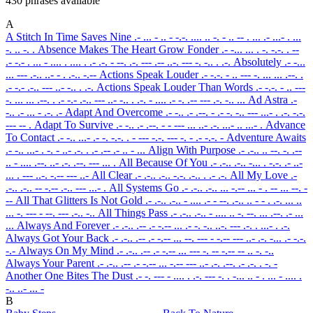
430 phrases available
A
A Stitch In Time Saves Nine
.- ... - .. - -.-. .... .. -. - .. -- . ... .- ...- . ...
-. .. -. .
Absence Makes The Heart Grow Fonder
.- -... ... . -. -.-. . --
.- -.- . ... - .... . .... . .- .-. - --. .-. --- .-- ..-. --- -. -.. . .-.
Absolutely
.- -...
... --- .-.. ..- - . .-.. -.--
Actions Speak Louder
.- -.-. - .. --- -. ... ... .--. .
.- -.- .-.. --- ..- -.. . .-.
Actions Speak Louder Than Words
.- -.-. - .. ---
-. ... ... .--. . .- -.- .-.. --- ..- -.. . .-. - .... .- -. .-- --- .-. -.. ...
Ad Astra
.-
-.. .- ... - .-. .-
Adapt And Overcome
.- -.. .- .--. - .- -. -.. --- ...- . .-. -.-.
--- -- .
Adapt To Survive
.- -.. .- .--. - - --- ... ..- .-. ...- .. ...- .
Advance
To Contact
.- -.. ...- .- -. -.-. . - --- -.-. --- -. - .- -.-. -
Adventure Awaits
.- -.. ...- . -. - ..- .-. . .- .-- .- .. - ...
Align With Purpose
.- .-.. .. --. -. .--
.. - .... .--. ..- .-. .--. --- ... .
All Because Of You
.- .-.. .-.. -... . -.-. .- ..-
... . --- ..-. -.-- --- ..-
All Clear
.- .-.. .-.. -.-. .-.. . .- .-.
All My Love
.-
.-.. .-.. -- -.-- .-.. --- ...- .
All Systems Go
.- .-.. .-.. ... -.-- ... - . -- ... --. -
--
All That Glitters Is Not Gold
.- .-.. .-.. - .... .- - --. .-.. .. - - . .-. ... ..
... -. --- - --. --- .-.. -..
All Things Pass
.- .-.. .-.. - .... .. -. --. ... .--. .- ...
...
Always And Forever
.- .-.. .-- .- -.-- ... .- -. -.. ..-. --- .-. . ...- . .-.
Always Got Your Back
.- .-.. .-- .- -.-- ... --. --- - -.-- --- ..- .-. -... .- -.-.
-.-
Always On My Mind
.- .-.. .-- .- -.-- ... --- -. -- -.-- -- .. -. -..
Always Your Parent
.- .-.. .-- .- -.-- ... -.-- --- ..- .-. .--. .- .-. . -. -
Another One Bites The Dust
.- -. --- - .... . .-. --- -. . -... .. - . ... - .... .
-.. ..- ... -
B