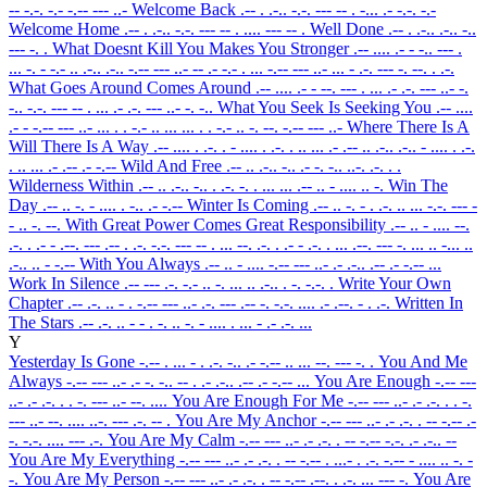
-- -.-. -.- -.-- --- ..-
Welcome Back
.-- . .-.. -.-. --- -- . -... .- -.-. -.-
Welcome Home
.-- . .-.. -.-. --- -- . .... --- -- .
Well Done
.-- . .-.. .-.. -..
--- -. .
What Doesnt Kill You Makes You Stronger
.-- .... .- - -.. --- .
... -. - -.- .. .-.. .-.. -.-- --- ..- -- .- -.- . ... -.-- --- ..- ... - .-. --- -. --. . .-.
What Goes Around Comes Around
.-- .... .- - --. --- . ... .- .-. --- ..- -.
-.. -.-. --- -- . ... .- .-. --- ..- -. -..
What You Seek Is Seeking You
.-- ....
.- - -.-- --- ..- ... . . -.- .. ... ... . . -.- .. -. --. -.-- --- ..-
Where There Is A
Will There Is A Way
.-- .... . .-. . - .... . .-. . .. ... .- .-- .. .-.. .-.. - .... . .-.
. .. ... .- .-- .- -.--
Wild And Free
.-- .. .-.. -.. .- -. -.. ..-. .-. . .
Wilderness Within
.-- .. .-.. -.. . .-. -. . ... ... .-- .. - .... .. -.
Win The
Day
.-- .. -. - .... . -.. .- -.--
Winter Is Coming
.-- .. -. - . .-. .. ... -.-. --- -
- .. -. --.
With Great Power Comes Great Responsibility
.-- .. - .... --.
.-. . .- - .--. --- .-- . .-. -.-. --- -- . ... --. .-. . .- - .-. . ... .--. --- -. ... .. -... ..
.-.. .. - -.--
With You Always
.-- .. - .... -.-- --- ..- .- .-.. .-- .- -.-- ...
Work In Silence
.-- --- .-. -.- .. -. ... .. .-.. . -. -.-. .
Write Your Own
Chapter
.-- .-. .. - . -.-- --- ..- .-. --- .-- -. -.-. .... .- .--. - . .-.
Written In
The Stars
.-- .-. .. - - . -. .. -. - .... . ... - .- .-. ...
Y
Yesterday Is Gone
-.-- . ... - . .-. -.. .- -.-- .. ... --. --- -. .
You And Me
Always
-.-- --- ..- .- -. -.. -- . .- .-.. .-- .- -.-- ...
You Are Enough
-.-- ---
..- .- .-. . . -. --- ..- --. ....
You Are Enough For Me
-.-- --- ..- .- .-. . . -.
--- ..- --. .... ..-. --- .-. -- .
You Are My Anchor
-.-- --- ..- .- .-. . -- -.-- .-
-. -.-. .... --- .-.
You Are My Calm
-.-- --- ..- .- .-. . -- -.-- -.-. .- .-.. --
You Are My Everything
-.-- --- ..- .- .-. . -- -.-- . ...- . .-. -.-- - .... .. -. -
-.
You Are My Person
-.-- --- ..- .- .-. . -- -.-- .--. . .-. ... --- -.
You Are