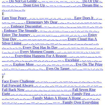
.-. --
Do Not Go Gentle
-.. --- -. --- - --. --- --. . -. - .-.. .
Do Or Die
-..
--- --- .-. -.. .. .
Dont Give Up
-.. --- -. - --. .. ...- . ..- .--.
Dream Big
-..
.-. . .- -- -... .. --.
E
Earn Your Peace
. .- .-. -. -.-- --- ..- .-. .--. . .- -.-. .
Easy Does It
. .- ...
-.-- -.. --- . ... .. -
Elementary My Dear
. .-.. . -- . -. - .- .-. -.-- -- -.-- -..
. .- .-.
Embrace Discomfort
. -- -... .-. .- -.-. . -.. .. ... -.-. --- -- ..-. --- .-.
-
Embrace The Struggle
. -- -... .-. .- -.-. . - .... . ... - .-. ..- --. --. .-.. .
Enjoy The Journey
. -. .--- --- -.-- - .... . .--- --- ..- .-. -. . -.--
Enjoy
Your Day
. -. .--- --- -.-- -.-- --- ..- .-. -.. .- -.--
Every Cloud Has A
Silver Lining
. ...- . .-. -.-- -.-. .-.. --- ..- -.. .... .- ... .- ... .. .-.. ...- . .-.
.-.. .. -. .. -. --.
Every Dog Has Its Day
. ...- . .-. -.-- -.. --- --. .... .- ... ..
- ... -.. .- -.--
Every Moment Counts
. ...- . .-. -.-- -- --- -- . -. - -.-. ---
..- -. - ...
Everything Happens For A Reason
. ...- . .-. -.-- - .... .. -. --.
.... .- .--. .--. . -. ... ..-. --- .-. .- .-. . .- ... --- -.
Excelsior
. -..- -.-. . .-.. ...
.. --- .-.
Explore More
. -..- .--. .-.. --- .-. . -- --- .-. .
Eye On The Prize
. -.-- . --- -. - .... . .--. .-. .. --.. .
Eyes On Target
. -.-- . ... --- -. - .- .-. --.
. -
F
Face Every Challenge
..-. .- -.-. . . ...- . .-. -.-- -.-. .... .- .-.. .-.. . -. --. .
Fail Forward Always
..-. .- .. .-.. ..-. --- .-. .-- .- .-. -.. .- .-.. .-- .- -.-- ...
Fall Back Now
..-. .- .-.. .-.. -... .- -.-. -.- -. --- .--
Fall Seven Rise
Eight
..-. .- .-.. .-.. ... . ...- . -. .-. .. ... . . .. --. .... -
Family First
..-. .- --
.. .-.. -.-- ..-. .. .-. ... -
Family Makes A House A Home
..-. .- -- .. .-..
-.-- -- .- -.- . ... .- .... --- ..- ... . .- .... --- -- .
Family Over Everything