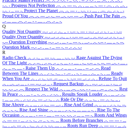
Practice Makes Perfect
.--. .-. .- -.-. - .. -.-. . -- .- -.- . ... .--. . .-. ..-. .
-.-. -
Progress Not Perfection
.--. .-. --- --. .-. . ... ... -. --- - .--. . .-. ..-. .
-.-. - .. --- -.
Protect The Planet
.--. .-. --- - . -.-. - - .... . .--. .-.. .- -. . -
Proud Of You
.--. .-. --- ..- -.. --- ..-. -.-- --- ..-
Push Past The Pain
.--.
..- ... .... .--. .- ... - - .... . .--. .- .. -.
Q
Quality Not Quantity
--.- ..- .- .-.. .. - -.-- -. --- - --.- ..- .- -. - .. - -.--
Quality Over Quantity
--.- ..- .- .-.. .. - -.-- --- ...- . .-. --.- ..- .- -. - .. -
-.--
Question Everything
--.- ..- . ... - .. --- -. . ...- . .-. -.-- - .... .. -. --.
Question Mark
--.- ..- . ... - .. --- -. -- .- .-. -.-
R
Radio Check
.-. .- -.. .. --- -.-. .... . -.-. -.-
Rage Against The Dying
Of The Light
.-. .- --. . .- --. .- .. -. ... - - .... . -.. -.-- .. -. --. --- ..-. - .... .
.-.. .. --. .... -
Raise Them Up
.-. .- .. ... . - .... . -- ..- .--.
Read
Between The Lines
.-. . .- -.. -... . - .-- . . -. - .... . .-.. .. -. . ...
Ready
When You Are
.-. . .- -.. -.-- .-- .... . -. -.-- --- ..- .- .-. .
Refuse To Quit
.-. . ..-. ..- ... . - --- --.- ..- .. -
Request Backup
.-. . --.- ..- . ... - -... .-
-.-. -.- ..- .--.
Respect The Wild
.-. . ... .--. . -.-. - - .... . .-- .. .-.. -..
Rest
In Peace
.-. . ... - .. -. .--. . .- -.-. .
Results Speak Louder
.-. . ... ..- .-..
- ... ... .--. . .- -.- .-.. --- ..- -.. . .-.
Ride Or Die
.-. .. -.. . --- .-. -.. .. .
Rise Above
.-. .. ... . .- -... --- ...- .
Rise And Grind
.-. .. ... . .- -. -.. --.
.-. .. -. -..
Rise And Shine
.-. .. ... . .- -. -.. ... .... .. -. .
Rise To The
Occasion
.-. .. ... . - --- - .... . --- -.-. -.-. .- ... .. --- -.
Roots And Wings
.-. --- --- - ... .- -. -.. .-- .. -. --. ...
Roots Before Branches
.-. --- --- - ...
-... . ..-. --- .-. . -... .-. .- -. -.-. .... . ...
Roots Run Deep
.-. --- --- - ... .-.