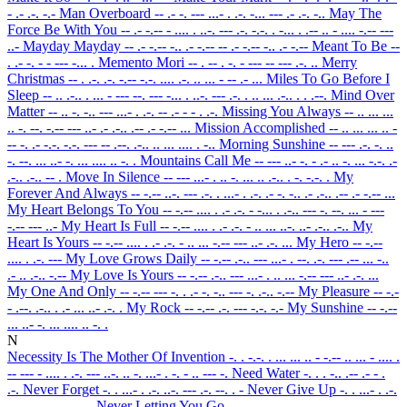
- .- .-. -.-
Man Overboard
-- .- -. --- ...- . .-. -... --- .- .-. -..
May The
Force Be With You
-- .- -.-- - .... . ..-. --- .-. -.-. . -... . .-- .. - .... -.-- ---
..-
Mayday Mayday
-- .- -.-- -.. .- -.-- -- .- -.-- -.. .- -.--
Meant To Be
--
. .- -. - - --- -... .
Memento Mori
-- . -- . -. - --- -- --- .-. ..
Merry
Christmas
-- . .-. .-. -.-- -.-. .... .-. .. ... - -- .- ...
Miles To Go Before I
Sleep
-- .. .-.. . ... - --- --. --- -... . ..-. --- .-. . .. ... .-.. . . .--.
Mind Over
Matter
-- .. -. -.. --- ...- . .-. -- .- - - . .-.
Missing You Always
-- .. ... ...
.. -. --. -.-- --- ..- .- .-.. .-- .- -.-- ...
Mission Accomplished
-- .. ... ... .. -
-- -. .- -.-. -.-. --- -- .--. .-.. .. ... .... . -..
Morning Sunshine
-- --- .-. -. ..
-. --. ... ..- -. ... .... .. -. .
Mountains Call Me
-- --- ..- -. - .- .. -. ... -.-. .-
.-.. .-.. -- .
Move In Silence
-- --- ...- . .. -. ... .. .-.. . -. -.-. .
My
Forever And Always
-- -.-- ..-. --- .-. . ...- . .-. .- -. -.. .- .-.. .-- .- -.-- ...
My Heart Belongs To You
-- -.-- .... . .- .-. - -... . .-.. --- -. --. ... - ---
-.-- --- ..-
My Heart Is Full
-- -.-- .... . .- .-. - .. ... ..-. ..- .-.. .-..
My
Heart Is Yours
-- -.-- .... . .- .-. - .. ... -.-- --- ..- .-. ...
My Hero
-- -.--
.... . .-. ---
My Love Grows Daily
-- -.-- .-.. --- ...- . --. .-. --- .-- ... -..
.- .. .-.. -.--
My Love Is Yours
-- -.-- .-.. --- ...- . .. ... -.-- --- ..- .-. ...
My One And Only
-- -.-- --- -. . .- -. -.. --- -. .-.. -.--
My Pleasure
-- -.-
- .--. .-.. . .- ... ..- .-. .
My Rock
-- -.-- .-. --- -.-. -.-
My Sunshine
-- -.--
... ..- -. ... .... .. -. .
N
Necessity Is The Mother Of Invention
-. . -.-. . ... ... .. - -.-- .. ... - .... .
-- --- - .... . .-. --- ..-. .. -. ...- . -. - .. --- -.
Need Water
-. . . -.. .-- .- - .
.-.
Never Forget
-. . ...- . .-. ..-. --- .-. --. . -
Never Give Up
-. . ...- . .-.
--. .. ...- . ..- .--.
Never Letting You Go
-. . ...- . .-. .-.. . - - .. -. --. -.-- -