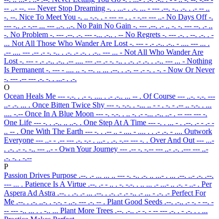
-- ..- --. ---
Never Stop Dreaming
-. . ...- . .-. ... - --- .--. -.. .-. . .- -- ..
-. --.
Nice To Meet You
-. .. -.-. . - --- -- . . - -.-- --- ..-
No Days Off
-.
--- -.. .- -.-- ... --- ..-. ..-.
No Pain No Gain
-. --- .--. .- .. -. -. --- --. .- ..
-.
No Problem
-. --- .--. .-. --- -... .-.. . --
No Regrets
-. --- .-. . --. .-. . -
...
Not All Those Who Wander Are Lost
-. --- - .- .-.. .-.. - .... --- ... .
.-- .... --- .-- .- -. -.. . .-. .- .-. . .-.. --- ... -
Not All Who Wander Are
Lost
-. --- - .- .-.. .-.. .-- .... --- .-- .- -. -.. . .-. .- .-. . .-.. --- ... -
Nothing
Is Permanent
-. --- - .... .. -. --. .. ... .--. . .-. -- .- -. . -. -
Now Or Never
-. --- .-- --- .-. -. . ...- . .-.
O
Ocean Heals Me
--- -.-. . .- -. .... . .- .-.. ... -- .
Of Course
--- ..-. -.-. ---
..- .-. ... .
Once Bitten Twice Shy
--- -. -.-. . -... .. - - . -. - .-- .. -.-. . ...
.... -.--
Once In A Blue Moon
--- -. -.-. . .. -. .- -... .-.. ..- . -- --- --- -.
One Life
--- -. . .-.. .. ..-. .
One Step At A Time
--- -. . ... - . .--. .- - .- -
.. -- .
One With The Earth
--- -. . .-- .. - .... - .... . . .- .-. - ....
Outwork
Everyone
--- ..- - .-- --- .-. -.- . ...- . .-. -.-- --- -. .
Over And Out
--- ...-
. .-. .- -. -.. --- ..- -
Own Your Journey
--- .-- -. -.-- --- ..- .-. .--- --- ..-
.-. -. . -.--
P
Passion Drives Purpose
.--. .- ... ... .. --- -. -.. .-. .. ...- . ... .--. ..- .-. .--.
--- ... .
Patience Is A Virtue
.--. .- - .. . -. -.-. . .. ... .- ...- .. .-. - ..- .
Per
Aspera Ad Astra
.--. . .-. .- ... .--. . .-. .- .- -.. .- ... - .-. .-
Perfect For
Me
.--. . .-. ..-. . -.-. - ..-. --- .-. -- .
Plant Good Seeds
.--. .-.. .- -. - --. -
-- --- -.. ... . . -.. ...
Plant More Trees
.--. .-.. .- -. - -- --- .-. . - .-. . . ...