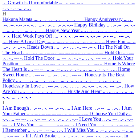
.-.
Growth Is Uncomfortable
--. .-. --- .-- - .... .. ... ..- -. -.-. --- -- ..-. --
- .-. - .- -... .-.. .
H
Hakuna Matata
.... .- -.- ..- -. .- -- .- - .- - .-
Happy Anniversary
.... .-
.--. .--. -.-- .- -. -. .. ...- . .-. ... .- .-. -.--
Happy Birthday
.... .- .--. .--. -.-
- -... .. .-. - .... -.. .- -.--
Happy New Year
.... .- .--. .--. -.-- -. . .-- -.-- .
.- .-.
Hard Work Pays Off
.... .- .-. -.. .-- --- .-. -.- .--. .- -.-- ... --- ..-.
..-.
Have A Great Day
.... .- ...- . .- --. .-. . .- - -.. .- -.--
Have Fun
.... .-
...- . ..-. ..- -.
Heads Down
.... . .- -.. ... -.. --- .-- -.
Hit The Nail On
The Head
.... .. - - .... . -. .- .. .-.. --- -. - .... . .... . .- -..
Hold On
.... ---
.-.. -.. --- -.
Hold The Door
.... --- .-.. -.. - .... . -.. --- --- .-.
Hold Your
Position
.... --- .-.. -.. -.-- --- ..- .-. .--. --- ... .. - .. --- -.
Home Is Where
The Heart Is
.... --- -- . .. ... .-- .... . .-. . - .... . .... . .- .-. - .. ...
Home
Sweet Home
.... --- -- . ... .-- . . - .... --- -- .
Honesty Is The Best
Policy
.... --- -. . ... - -.-- .. ... - .... . -... . ... - .--. --- .-.. .. -.-. -.--
Hopelessly In Love
.... --- .--. . .-.. . ... ... .-.. -.-- .. -. .-.. --- ...- .
How
Are You
.... --- .-- .- .-. . -.-- --- ..-
Hustle And Heart
.... ..- ... - .-.. . .-
-. -.. .... . .- .-. -
I
I Am Enough
.. .- -- . -. --- ..- --. ....
I Am Here
.. .- -- .... . .-. .
I Am
Your Father
.. .- -- -.-- --- ..- .-. ..-. .- - .... . .-.
I Choose You Daily
..
-.-. .... --- --- ... . -.-- --- ..- -.. .- .. .-.. -.--
I Love You
.. .-.. --- ...- . -.--
--- ..-
I Miss You
.. -- .. ... ... -.-- --- ..-
I Need You
.. -. . . -.. -.-- --- ..-
I Remember
.. .-. . -- . -- -... . .-.
I Will Miss You
.. .-- .. .-.. .-.. -- .. ...
... -.-- --- ..-
If It Ain't Broke
.. ..-. .. - .- .. -. .----. - -... .-. --- -.- .
In