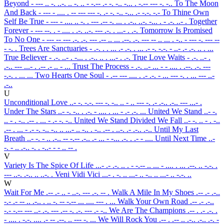
Beyond
- --- .. -. ..-. .. -. .. - -.-- .- -. -.. -... . -.-- --- -. -..
To The Moon
And Back
- --- - .... . -- --- --- -. .- -. -.. -... .- -.-. -.-
To Thine Own
Self Be True
- --- - .... .. -. . --- .-- -. ... . .-.. ..-. -... . - .-. ..- .
Together
Forever
- --- --. . - .... . .-. ..-. --- .-. . ...- . .-.
Tomorrow Is Promised
To No One
- --- -- --- .-. .-. --- .-- .. ... .--. .-. --- -- .. ... . -.. - --- -. --- --
- -. .
Trees Are Sanctuaries
- .-. . . ... .- .-. . ... .- -. -.-. - ..- .- .-. .. . ...
True Believer
- .-. ..- . -... . .-.. .. . ...- . .-.
True Love Waits
- .-. ..- .
.-.. --- ...- . .-- .- .. - ...
Trust The Process
- .-. ..- ... - - .... . .--. .-. ---
-.-. . ... ...
Two Hearts One Soul
- .-- --- .... . .- .-. - ... --- -. . ... --- ..-
.-..
U
Unconditional Love
..- -. -.-. --- -. -.. .. - .. --- -. .- .-.. .-.. --- ...- .
Under The Stars
..- -. -.. . .-. - .... . ... - .- .-. ...
United We Stand
..- -.
.. - . -.. .-- . ... - .- -. -..
United We Stand Divided We Fall
..- -. .. - . -..
.-- . ... - .- -. -.. -.. .. ...- .. -.. . -.. .-- . ..-. .- .-.. .-..
Until My Last
Breath
..- -. - .. .-.. -- -.-- .-.. .- ... - -... .-. . .- - ....
Until Next Time
..-
-. - .. .-.. -. . -..- - - .. -- .
V
Variety Is The Spice Of Life
...- .- .-. .. . - -.-- .. ... - .... . ... .--. .. -.-. .
--- ..-. .-.. .. ..-. .
Veni Vidi Vici
...- . -. .. ...- .. -.. .. ...- .. -.-. ..
W
Wait For Me
.-- .- .. - ..-. --- .-. -- .
Walk A Mile In My Shoes
.-- .- .-..
-.- .- -- .. .-.. . .. -. -- -.-- ... .... --- . ...
Walk Your Own Road
.-- .- .-..
-.- -.-- --- ..- .-. --- .-- -. .-. --- .- -..
We Are The Champions
.-- . .- .-. .
- .... . -.-. .... .- -- .--. .. --- -. ...
We Will Rock You
.-- . .-- .. .-.. .-.. .-. -