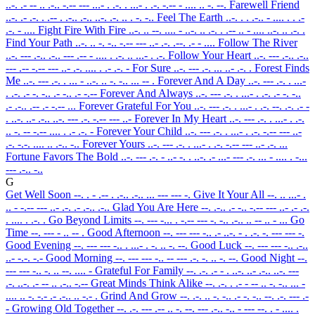
..-. .- -- .. .-.. -.-- --- ...- . .-. . ...- . .-. -.-- - .... .. -. --.
Farewell Friend
..-. .- .-. . .-- . .-.. .-.. ..-. .-. .. . -. -..
Feel The Earth
..-. . . .-.. - .... . . .-
.-. - ....
Fight Fire With Fire
..-. .. --. .... - ..-. .. .-. . .-- .. - .... ..-. .. .-. .
Find Your Path
..-. .. -. -.. -.-- --- ..- .-. .--. .- - ....
Follow The River
..-. --- .-.. .-.. --- .-- - .... . .-. .. ...- . .-.
Follow Your Heart
..-. --- .-.. .-..
--- .-- -.-- --- ..- .-. .... . .- .-. -
For Sure
..-. --- .-. ... ..- .-. .
Forest Finds
Me
..-. --- .-. . ... - ..-. .. -. -.. ... -- .
Forever And A Day
..-. --- .-. . ...-
. .-. .- -. -.. .- -.. .- -.--
Forever And Always
..-. --- .-. . ...- . .-. .- -. -..
.- .-.. .-- .- -.-- ...
Forever Grateful For You
..-. --- .-. . ...- . .-. --. .-. .- -
. ..-. ..- .-.. ..-. --- .-. -.-- --- ..-
Forever In My Heart
..-. --- .-. . ...- . .-.
.. -. -- -.-- .... . .- .-. -
Forever Your Child
..-. --- .-. . ...- . .-. -.-- --- ..-
.-. -.-. .... .. .-.. -..
Forever Yours
..-. --- .-. . ...- . .-. -.-- --- ..- .-. ...
Fortune Favors The Bold
..-. --- .-. - ..- -. . ..-. .- ...- --- .-. ... - .... . -...
--- .-.. -..
G
Get Well Soon
--. . - .-- . .-.. .-.. ... --- --- -.
Give It Your All
--. .. ...- .
.. - -.-- --- ..- .-. .- .-.. .-..
Glad You Are Here
--. .-.. .- -.. -.-- --- ..- .- .-.
. .... . .-. .
Go Beyond Limits
--. --- -... . -.-- --- -. -.. .-.. .. -- .. - ...
Go
Time
--. --- - .. -- .
Good Afternoon
--. --- --- -.. .- ..-. - . .-. -. --- --- -.
Good Evening
--. --- --- -.. . ...- . -. .. -. --.
Good Luck
--. --- --- -.. .-..
..- -.-. -.-
Good Morning
--. --- --- -.. -- --- .-. -. .. -. --.
Good Night
--.
--- --- -.. -. .. --. .... -
Grateful For Family
--. .-. .- - . ..-. ..- .-.. ..-. ---
.-. ..-. .- -- .. .-.. -.--
Great Minds Think Alike
--. .-. . .- - -- .. -. -.. ... -
.... .. -. -.- .- .-.. .. -.- .
Grind And Grow
--. .-. .. -. -.. .- -. -.. --. .-. --- .-
-
Growing Old Together
--. .-. --- .-- .. -. --. --- .-.. -.. - --- --. . - .... .