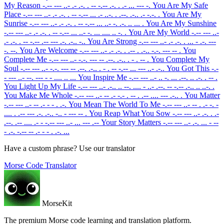
My Reason
-.-- --- ..- .- .-. . -- -.-- .-. . .- ... --- -.
You Are My Safe
Place
-.-- --- ..- .- .-. . -- -.-- ... .- ..-. . .--. .-.. .- -.-. .
You Are My
Sunrise
-.-- --- ..- .- .-. . -- -.-- ... ..- -. .-. .. ... .
You Are My Sunshine
-.-- --- ..- .- .-. . -- -.-- ... ..- -. ... .... .. -. .
You Are My World
-.-- --- ..-
.- .-. . -- -.-- .-- --- .-. .-.. -..
You Are Strong
-.-- --- ..- .- .-. . ... - .-. ---
-. --.
You Are Welcome
-.-- --- ..- .- .-. . .-- . .-.. -.-. --- -- .
You
Complete Me
-.-- --- ..- -.-. --- -- .--. .-.. . - . -- .
You Complete My
Soul
-.-- --- ..- -.-. --- -- .--. .-.. . - . -- -.-- ... --- ..- .-..
You Got This
-.-
- --- ..- --. --- - - .... .. ...
You Inspire Me
-.-- --- ..- .. -. ... .--. .. .-. . -- .
You Light Up My Life
-.-- --- ..- .-.. .. --. .... - ..- .--. -- -.-- .-.. .. ..-. .
You Make Me Whole
-.-- --- ..- -- .- -.- . -- . .-- .... --- .-.. .
You Matter
-.-- --- ..- -- .- - - . .-.
You Mean The World To Me
-.-- --- ..- -- . .- -. -
.... . .-- --- .-. .-.. -.. - --- -- .
You Reap What You Sow
-.-- --- ..- .-. . .-
.--. .-- .... .- - -.-- --- ..- ... --- .--
Your Story Matters
-.-- --- ..- .-. ... - --
- .-. -.-- -- .- - - . .-. ...
Have a custom phrase? Use our translator
Morse Code Translator
MorseKit
The premium Morse code learning and translation platform.