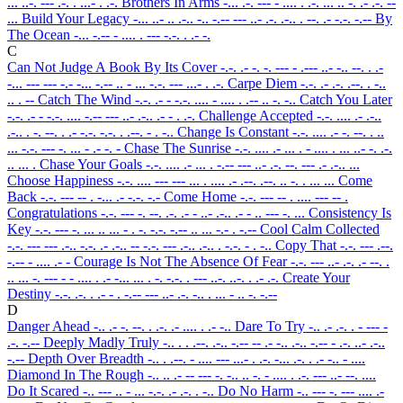
... ..-. --- .-. . ...- . .-.
Brothers In Arms
-... .-. --- - .... . .-. ... .. -. .- .-. --
...
Build Your Legacy
-... ..- .. .-.. -.. -.-- --- ..- .-. .-.. . --. .- -.-. -.--
By
The Ocean
-... -.-- - .... . --- -.-. . .- -.
C
Can Not Judge A Book By Its Cover
-.-. .- -. -. --- - .--- ..- -.. --. . .-
-... --- --- -.- -... -.-- .. - ... -.-. --- ...- . .-.
Carpe Diem
-.-. .- .-. .--. . -..
.. . --
Catch The Wind
-.-. .- - -.-. .... - .... . .-- .. -. -..
Catch You Later
-.-. .- - -.-. .... -.-- --- ..- .-.. .- - . .-.
Challenge Accepted
-.-. .... .- .-..
.-.. . -. --. . .- -.-. -.-. . .--. - . -..
Change Is Constant
-.-. .... .- -. --. . ..
... -.-. --- -. ... - .- -. -
Chase The Sunrise
-.-. .... .- ... . - .... . ... ..- -. .-.
.. ... .
Chase Your Goals
-.-. .... .- ... . -.-- --- ..- .-. --. --- .- .-.. ...
Choose Happiness
-.-. .... --- --- ... . .... .- .--. .--. .. -. . ... ...
Come
Back
-.-. --- -- . -... .- -.-. -.-
Come Home
-.-. --- -- . .... --- -- .
Congratulations
-.-. --- -. --. .-. .- - ..- .-.. .- - .. --- -. ...
Consistency Is
Key
-.-. --- -. ... .. ... - . -. -.-. -.-- .. ... -.- . -.--
Cool Calm Collected
-.-. --- --- .-.. -.-. .- .-.. -- -.-. --- .-.. .-.. . -.-. - . -..
Copy That
-.-. --- .--.
-.-- - .... .- -
Courage Is Not The Absence Of Fear
-.-. --- ..- .-. .- --. .
.. ... -. --- - - .... . .- -... ... . -. -.-. . --- ..-. ..-. . .- .-.
Create Your
Destiny
-.-. .-. . .- - . -.-- --- ..- .-. -.. . ... - .. -. -.--
D
Danger Ahead
-.. .- -. --. . .-. .- .... . .- -..
Dare To Try
-.. .- .-. . - --- -
.-. -.--
Deeply Madly Truly
-.. . . .--. .-.. -.-- -- .- -.. .-.. -.-- - .-. ..- .-..
-.--
Depth Over Breadth
-.. . .--. - .... --- ...- . .-. -... .-. . .- -.. - ....
Diamond In The Rough
-.. .. .- -- --- -. -.. .. -. - .... . .-. --- ..- --. ....
Do It Scared
-.. --- .. - ... -.-. .- .-. . -..
Do No Harm
-.. --- -. --- .... .-