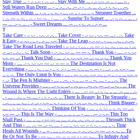
Stay True
... - .- -.-- - .-. ..- .
Stay With Me
... - .- -.-- .-- .. - .... -- .
Still Waters Run Deep
... - .. .-.. .-.. .-- .- - . .-. ... .-. ..- -. -.. . . .--.
Strength Within
... - .-. . -. --. - .... .-- .. - .... .. -.
Stronger Together
...
- .-. --- -. --. . .-. - --- --. . - .... . .-.
Sunrise To Sunset
... ..- -. .-. .. ... . -
--- ... ..- -. ... . -
Sweet Dreams
... .-- . . - -.. .-. . .- -- ...
T
Take Care
- .- -.- . -.-. .- .-. .
Take Cover
- .- -.- . -.-. --- ...- . .-.
Take
It Easy
- .- -.- . .. - . .- ... -.--
Take The Leap
- .- -.- . - .... . .-.. . .- .--.
Take The Road Less Traveled
- .- -.- . - .... . .-. --- .- -.. .-.. . ... ... - .-.
.- ...- . .-.. . -..
Talk Soon
- .- .-.. -.- ... --- --- -.
Thank You
- .... .- -. -.-
-.-- --- ..-
Thank You Dad
- .... .- -. -.- -.-- --- ..- -.. .- -..
Thank You
Mom
- .... .- -. -.- -.-- --- ..- -- --- --
The Destination Is Not
Everything
- .... . -.. . ... - .. -. .- - .. --- -. .. ... -. --- - . ...- . .-. -.-- - ....
.. -. --.
The Only Limit Is You
- .... . --- -. .-.. -.-- .-.. .. -- .. - .. ... -.-- --
- ..-
The Pen Is Mightier
- .... . .--. . -. .. ... -- .. --. .... - .. . .-.
The
Universe Provides
- .... . ..- -. .. ...- . .-. ... . .--. .-. --- ...- .. -.. . ...
The
Wound Is Where The Light Enters
- .... . .-- --- ..- -. -.. .. ... .-- .... . .-.
. - .... . .-.. .. --. .... - . -. - . .-. ...
There Is Beauty In The Struggle
- ....
. .-. . .. ... -... . .- ..- - -.-- .. -. - .... . ... - .-. ..- --. --. .-.. .
Think Bigger
-
.... .. -. -.- -... .. --. --. . .-.
Thinking Of You
- .... .. -. -.- .. -. --. --- ..-.
-.-- --- ..-
This Is The Way
- .... .. ... .. ... - .... . .-- .- -.--
This Too
Shall Pass
- .... .. ... - --- --- ... .... .- .-.. .-.. .--. .- ... ...
Through Thick
And Thin
- .... .-. --- ..- --. .... - .... .. -.-. -.- .- -. -.. - .... .. -.
Time
Heals All Wounds
- .. -- . .... . .- .-.. ... .- .-.. .-.. .-- --- ..- -. -.. ...
To
Be Or Not To Be
- --- -... . --- .-. -. --- - - --- -... .
To Infinity And