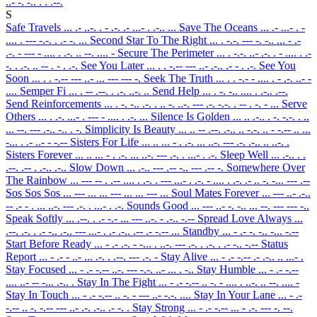
..- -. -.. . . .--.
S
Safe Travels
... .- ..-. . - .-. .- ...- . .-.. ...
Save The Oceans
... .- ...- . -
.... . --- -.-. . .- -. ...
Second Star To The Right
... . -.-. --- -. -.. ... - .-
.-. - --- - .... . .-. .. --. .... -
Secure The Perimeter
... . -.-. ..- .-. . - .... . .-
-. . .-. .. -- . - . .-.
See You Later
... . . -.-- --- ..- .-.. .- - . .-.
See You
Soon
... . . -.-- --- ..- ... --- --- -.
Seek The Truth
... . . -.- - .... . - .-. ..- -
....
Semper Fi
... . -- .--. . .-. ..-. ..
Send Help
... . -. -.. .... . .-.. .--.
Send Reinforcements
... . -. -.. .-. . .. -. ..-. --- .-. -.-. . -- . -. - ...
Serve
Others
... . .-. ...- . --- - .... . .-. ...
Silence Is Golden
... .. .-.. . -. -.-. . ..
... --. --- .-.. -.. . -.
Simplicity Is Beauty
... .. -- .--. .-.. .. -.-. .. - -.-- .. ...
-... . .- ..- - -.--
Sisters For Life
... .. ... - . .-. ... ..-. --- .-. .-.. .. ..-. .
Sisters Forever
... .. ... - . .-. ... ..-. --- .-. . ...- . .-.
Sleep Well
... .-.. . .
.--. .-- . .-.. .-..
Slow Down
... .-.. --- .-- -.. --- .-- -.
Somewhere Over
The Rainbow
... --- -- . .-- .... . .-. . --- ...- . .-. - .... . .-. .- .. -. -... --- .--
Sos Sos Sos
... --- ... ... --- ... ... --- ...
Soul Mates Forever
... --- ..- .-..
-- .- - . ... ..-. --- .-. . ...- . .-.
Sounds Good
... --- ..- -. -.. ... --. --- --- -..
Speak Softly
... .--. . .- -.- ... --- ..-. - .-.. -.--
Spread Love Always
...
.--. .-. . .- -.. .-.. --- ...- . .- .-.. .-- .- -.-- ...
Standby
... - .- -. -.. -... -.--
Start Before Ready
... - .- .-. - -... . ..-. --- .-. . .-. . .- -.. -.--
Status
Report
... - .- - ..- ... .-. . .--. --- .-. -
Stay Alive
... - .- -.-- .- .-.. .. ...- .
Stay Focused
... - .- -.-- ..-. --- -.-. ..- ... . -..
Stay Humble
... - .- -.--
.... ..- -- -... .-.. .
Stay In The Fight
... - .- -.-- .. -. - .... . ..-. .. --. .... -
Stay In Touch
... - .- -.-- .. -. - --- ..- -.-. ....
Stay In Your Lane
... - .-
-.-- .. -. -.-- --- ..- .-. .-.. .- -. .
Stay Strong
... - .- -.-- ... - .-. --- -. --.