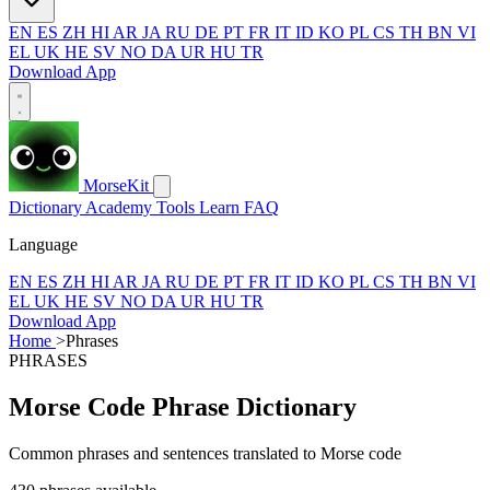
EN
ES
ZH
HI
AR
JA
RU
DE
PT
FR
IT
ID
KO
PL
CS
TH
BN
VI
EL
UK
HE
SV
NO
DA
UR
HU
TR
Download App
MorseKit
Dictionary
Academy
Tools
Learn
FAQ
Language
EN
ES
ZH
HI
AR
JA
RU
DE
PT
FR
IT
ID
KO
PL
CS
TH
BN
VI
EL
UK
HE
SV
NO
DA
UR
HU
TR
Download App
Home
>
Phrases
PHRASES
Morse Code Phrase Dictionary
Common phrases and sentences translated to Morse code