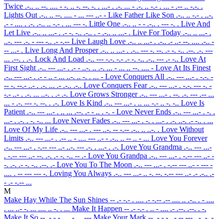
Twice
.-.. .. --. .... - -. .. -. --. -. . ...- . .-. ... - .-. .. -.- . ... - .-- .. -.-. .
Lights Out
.-.. .. --. .... - ... --- ..- -
Like Father Like Son
.-.. .. -.- . ..-.
.- - .... . .-. .-.. .. -.- . ... --- -.
Little One
.-.. .. - - .-.. . --- -. .
Live And
Let Live
.-.. .. ...- . .- -. -.. .-.. . - .-.. .. ...- .
Live For Today
.-.. .. ...- .
..-. --- .-. - --- -.. .- -.--
Live Laugh Love
.-.. .. ...- . .-.. .- ..- --. .... .-.. -
-- ...- .
Live Long And Prosper
.-.. .. ...- . .-.. --- -. --. .- -. -.. .--. .-. ---
... .--. . .-.
Lock And Load
.-.. --- -.-. -.- .- -. -.. .-.. --- .- -..
Love At
First Sight
.-.. --- ...- . .- - ..-. .. .-. ... - ... .. --. .... -
Love At Its Finest
.-.. --- ...- . .- - .. - ... ..-. .. -. . ... -
Love Conquers All
.-.. --- ...- . -.-. -
-- -. --.- ..- . .-. ... .- .-.. .-..
Love Conquers Fear
.-.. --- ...- . -.-. --- -. -
-.- ..- . .-. ... ..-. . .- .-.
Love Grows Stronger
.-.. --- ...- . --. .-. --- .-- ...
... - .-. --- -. --. . .-.
Love Is Kind
.-.. --- ...- . .. ... -.- .. -. -..
Love Is
Patient
.-.. --- ...- . .. ... .--. .- - .. . -. -
Love Never Ends
.-.. --- ...- . -. .
...- . .-. . -. -.. ...
Love Never Fades
.-.. --- ...- . -. . ...- . .-. ..-. .- -.. . ...
Love Of My Life
.-.. --- ...- . --- ..-. -- -.-- .-.. .. ..-. .
Love Without
Limits
.-.. --- ...- . .-- .. - .... --- ..- - .-.. .. -- .. - ...
Love You Forever
.-.. --- ...- . -.-- --- ..- ..-. --- .-. . ...- . .-.
Love You Grandma
.-.. --- ...-
. -.-- --- ..- --. .-. .- -. -.. -- .-
Love You Grandpa
.-.. --- ...- . -.-- --- ..- -
-. .-. .- -. -.. .--. .-
Love You To The Moon
.-.. --- ...- . -.-- --- ..- - --- -
.... . -- --- --- -.
Loving You Always
.-.. --- ...- .. -. --. -.-- --- ..- .- .-.. .-
- .- -.-- ...
M
Make Hay While The Sun Shines
-- .- -.- . .... .- -.-- .-- .... .. .-.. . - ....
. ... ..- -. ... .... .. -. . ...
Make It Happen
-- .- -.- . .. - .... .- .--. .--. . -.
Make It So
-- .- -.- . .. - ... ---
Make Your Mark
-- .- -.- . -.-- --- ..- .-. -