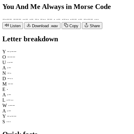
You And Me Always
in Morse Code
−
·
−
−
−
−
−
·
·
−
·
−
−
·
−
·
·
−
−
·
·
−
·
−
·
·
·
−
−
·
−
−
·
−
−
·
·
·
Listen
Download .wav
Copy
Share
Letter breakdown
Y
−
·
−
−
O
−
−
−
U
·
·
−
A
·
−
N
−
·
D
−
·
·
M
−
−
E
·
A
·
−
L
·
−
·
·
W
·
−
−
A
·
−
Y
−
·
−
−
S
·
·
·