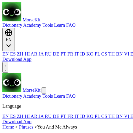
MorseKit
Dictionary
Academy
Tools
Learn
FAQ
EN
EN
ES
ZH
HI
AR
JA
RU
DE
PT
FR
IT
ID
KO
PL
CS
TH
BN
VI
Download App
MorseKit
Dictionary
Academy
Tools
Learn
FAQ
Language
EN
ES
ZH
HI
AR
JA
RU
DE
PT
FR
IT
ID
KO
PL
CS
TH
BN
VI
Download App
Home
>
Phrases
>
You And Me Always