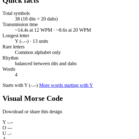
Quick facts
Total symbols
38 (18 dits + 20 dahs)
Transmission time
~14.4s at 12 WPM · ~8.6s at 20 WPM
Longest letter
Y (-.--) · 13 units
Rare letters
Common alphabet only
Rhythm
balanced between dits and dahs
Words
4
Starts with Y (-.--)
More words starting with Y
Visual Morse Code
Download or share this design
Y
-.--
O
---
U
..-
A
.-