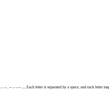
. .- .-.. .-- .- -.-- .... Each letter is separated by a space, and each lett