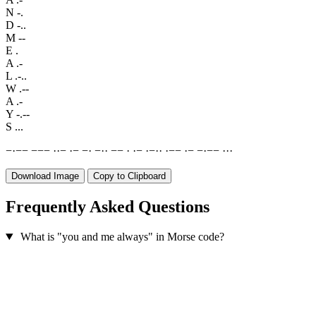
N
-.
D
-..
M
--
E
.
A
.-
L
.-..
W
.--
A
.-
Y
-.--
S
...
−
·
−
−
−
−
−
·
·
−
·
−
−
·
−
·
·
−
−
·
·
−
·
−
·
·
·
−
−
·
−
−
·
−
−
·
·
·
Download Image
Copy to Clipboard
Frequently Asked Questions
What is "you and me always" in Morse code?