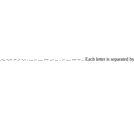
-.-- -- .- -.- . ... .- .... --- ..- ... . .- .... --- -- .. Each letter is sep