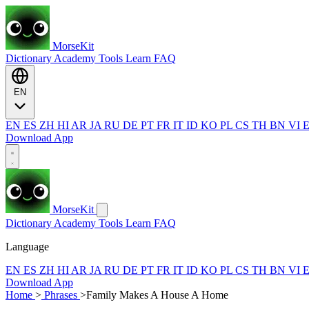
MorseKit
Dictionary
Academy
Tools
Learn
FAQ
EN
EN
ES
ZH
HI
AR
JA
RU
DE
PT
FR
IT
ID
KO
PL
CS
TH
BN
VI
Download App
MorseKit
Dictionary
Academy
Tools
Learn
FAQ
Language
EN
ES
ZH
HI
AR
JA
RU
DE
PT
FR
IT
ID
KO
PL
CS
TH
BN
VI
Download App
Home
>
Phrases
>
Family Makes A House A Home