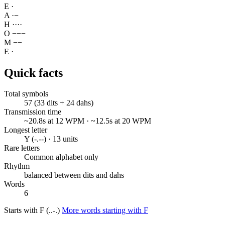
E
·
A
·
−
H
·
·
·
·
O
−
−
−
M
−
−
E
·
Quick facts
Total symbols
57 (33 dits + 24 dahs)
Transmission time
~20.8s at 12 WPM · ~12.5s at 20 WPM
Longest letter
Y (-.--) · 13 units
Rare letters
Common alphabet only
Rhythm
balanced between dits and dahs
Words
6
Starts with F (..-.)
More words starting with F