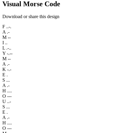
Visual Morse Code
Download or share this design
F
..-.
A
.-
M
--
I
..
L
.-..
Y
-.--
M
--
A
.-
K
-.-
E
.
S
...
A
.-
H
....
O
---
U
..-
S
...
E
.
A
.-
H
....
O
---