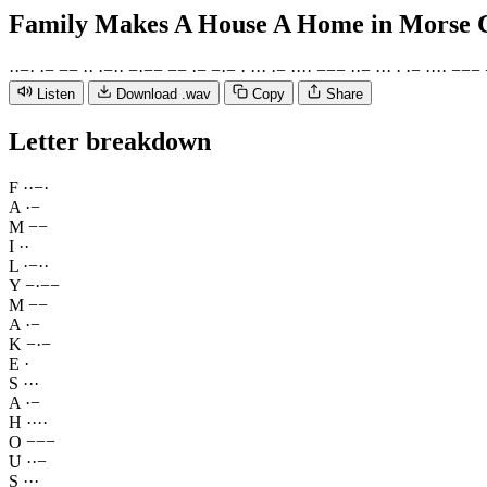
Family Makes A House A Home
in Morse 
·
·
−
·
·
−
−
−
·
·
·
−
·
·
−
·
−
−
−
−
·
−
−
·
−
·
·
·
·
·
−
·
·
·
·
−
−
−
·
·
−
·
·
·
·
·
−
·
·
·
·
−
−
−
Listen
Download .wav
Copy
Share
Letter breakdown
F
·
·
−
·
A
·
−
M
−
−
I
·
·
L
·
−
·
·
Y
−
·
−
−
M
−
−
A
·
−
K
−
·
−
E
·
S
·
·
·
A
·
−
H
·
·
·
·
O
−
−
−
U
·
·
−
S
·
·
·