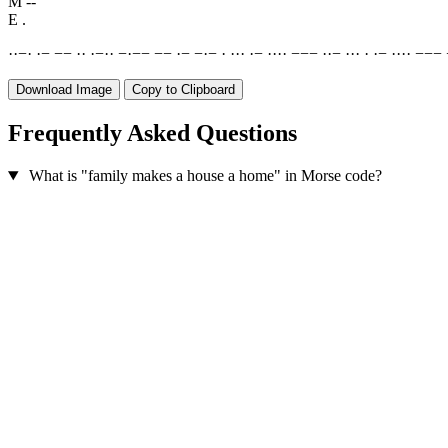
M
--
E
.
·
·
−
·
·
−
−
−
·
·
·
−
·
·
−
·
−
−
−
−
·
−
−
·
−
·
·
·
·
·
−
·
·
·
·
−
−
−
·
·
−
·
·
·
·
·
−
·
·
·
·
−
−
−
Download Image
Copy to Clipboard
Frequently Asked Questions
What is "family makes a house a home" in Morse code?