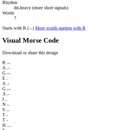
Rhythm
dit-heavy (more short signals)
Words
7
Starts with R (.-.)
More words starting with R
Visual Morse Code
Download or share this design
R
.-.
A
.-
G
--.
E
.
A
.-
G
--.
A
.-
I
..
N
-.
S
...
T
-
T
-
H
....