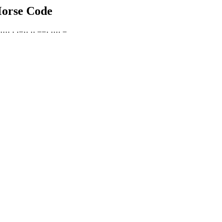
Morse Code
·
·
·
·
·
·
−
·
·
·
·
−
−
·
·
·
·
·
−