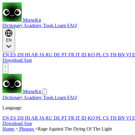
MorseKit
Dictionary
Academy
Tools
Learn
FAQ
EN
EN
ES
ZH
HI
AR
JA
RU
DE
PT
FR
IT
ID
KO
PL
CS
TH
BN
VI
Download App
MorseKit
Dictionary
Academy
Tools
Learn
FAQ
Language
EN
ES
ZH
HI
AR
JA
RU
DE
PT
FR
IT
ID
KO
PL
CS
TH
BN
VI
Download App
Home
>
Phrases
>
Rage Against The Dying Of The Light