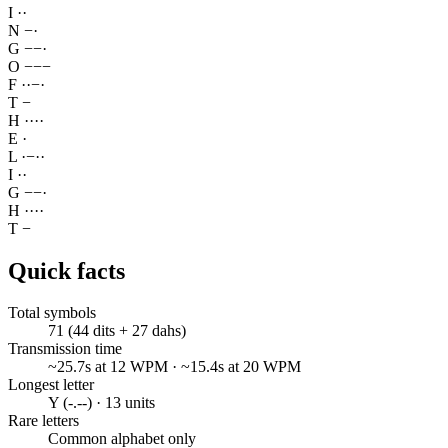
I
·
·
N
−
·
G
−
−
·
O
−
−
−
F
·
·
−
·
T
−
H
·
·
·
·
E
·
L
·
−
·
·
I
·
·
G
−
−
·
H
·
·
·
·
T
−
Quick facts
Total symbols
71 (44 dits + 27 dahs)
Transmission time
~25.7s at 12 WPM · ~15.4s at 20 WPM
Longest letter
Y (-.--) · 13 units
Rare letters
Common alphabet only