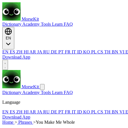
MorseKit
Dictionary
Academy
Tools
Learn
FAQ
EN
EN
ES
ZH
HI
AR
JA
RU
DE
PT
FR
IT
ID
KO
PL
CS
TH
BN
VI
Download App
MorseKit
Dictionary
Academy
Tools
Learn
FAQ
Language
EN
ES
ZH
HI
AR
JA
RU
DE
PT
FR
IT
ID
KO
PL
CS
TH
BN
VI
Download App
Home
>
Phrases
>
You Make Me Whole