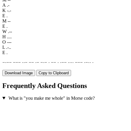
A
.-
K
-.-
E
.
M
--
E
.
W
.--
H
....
O
---
L
.-..
E
.
−
·
−
−
−
−
−
·
·
−
−
−
·
−
−
·
−
·
−
−
·
·
−
−
·
·
·
·
−
−
−
·
−
·
·
·
Download Image
Copy to Clipboard
Frequently Asked Questions
What is "you make me whole" in Morse code?