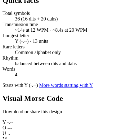
Quick facts
Total symbols
36 (16 dits + 20 dahs)
Transmission time
~14s at 12 WPM · ~8.4s at 20 WPM
Longest letter
Y (-.--) · 13 units
Rare letters
Common alphabet only
Rhythm
balanced between dits and dahs
Words
4
Starts with Y (-.--)
More words starting with Y
Visual Morse Code
Download or share this design
Y
-.--
O
---
U
..-
M
--