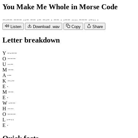
You Make Me Whole
in Morse Code
−
·
−
−
−
−
−
·
·
−
−
−
·
−
−
·
−
·
−
−
·
·
−
−
·
·
·
·
−
−
−
·
−
·
·
·
Listen
Download .wav
Copy
Share
Letter breakdown
Y
−
·
−
−
O
−
−
−
U
·
·
−
M
−
−
A
·
−
K
−
·
−
E
·
M
−
−
E
·
W
·
−
−
H
·
·
·
·
O
−
−
−
L
·
−
·
·
E
·