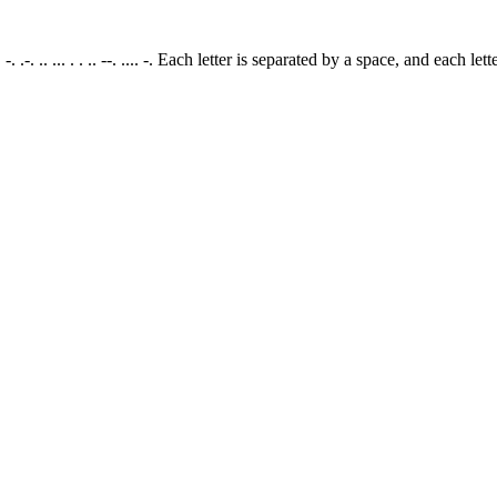
.- . -. .-. .. ... . . .. --. .... -. Each letter is separated by a space, and e