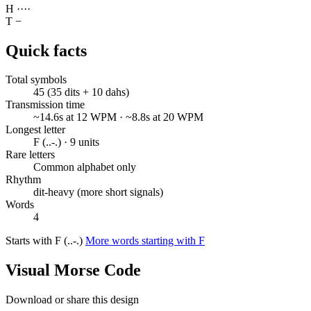
H
·
·
·
·
T
−
Quick facts
Total symbols
45 (35 dits + 10 dahs)
Transmission time
~14.6s at 12 WPM · ~8.8s at 20 WPM
Longest letter
F (..-.) · 9 units
Rare letters
Common alphabet only
Rhythm
dit-heavy (more short signals)
Words
4
Starts with F (..-.)
More words starting with F
Visual Morse Code
Download or share this design