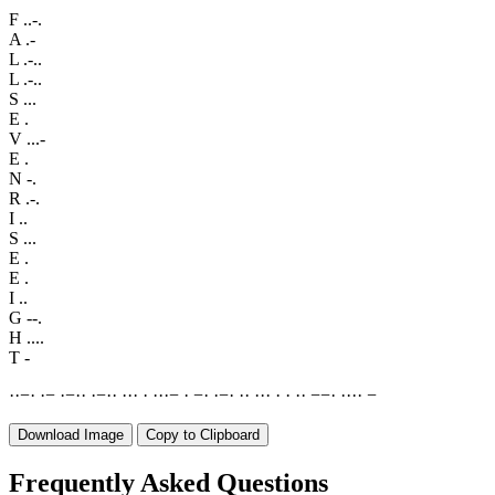
F
..-.
A
.-
L
.-..
L
.-..
S
...
E
.
V
...-
E
.
N
-.
R
.-.
I
..
S
...
E
.
E
.
I
..
G
--.
H
....
T
-
·
·
−
·
·
−
·
−
·
·
·
−
·
·
·
·
·
·
·
·
·
−
·
−
·
·
−
·
·
·
·
·
·
·
·
·
·
−
−
·
·
·
·
·
−
Download Image
Copy to Clipboard
Frequently Asked Questions