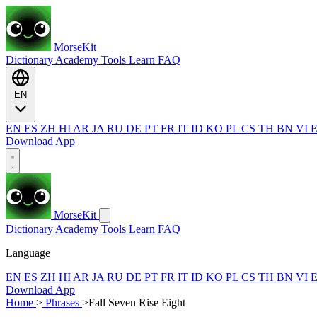
MorseKit
Dictionary
Academy
Tools
Learn
FAQ
EN
EN
ES
ZH
HI
AR
JA
RU
DE
PT
FR
IT
ID
KO
PL
CS
TH
BN
VI
Download App
MorseKit
Dictionary
Academy
Tools
Learn
FAQ
Language
EN
ES
ZH
HI
AR
JA
RU
DE
PT
FR
IT
ID
KO
PL
CS
TH
BN
VI
Download App
Home
>
Phrases
>
Fall Seven Rise Eight