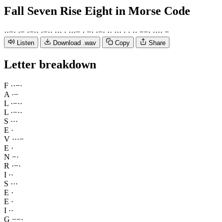
Fall Seven Rise Eight
in Morse Code
·
·
−
·
·
−
·
−
·
·
·
−
·
·
·
·
·
·
·
·
·
−
·
−
·
·
−
·
·
·
·
·
·
·
·
·
·
−
−
·
·
·
·
·
−
Listen
Download .wav
Copy
Share
Letter breakdown
F
·
·
−
·
A
·
−
L
·
−
·
·
L
·
−
·
·
S
·
·
·
E
·
V
·
·
·
−
E
·
N
−
·
R
·
−
·
I
·
·
S
·
·
·
E
·
E
·
I
·
·
G
−
−
·