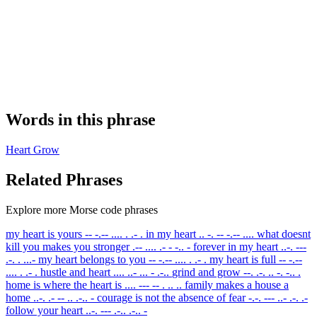
Words in this phrase
Heart
Grow
Related Phrases
Explore more Morse code phrases
my heart is yours
-- -.-- .... . .- .
in my heart
.. -. -- -.-- ....
what doesnt
kill you makes you stronger
.-- .... .- - -.. -
forever in my heart
..-. ---
.-. . ...-
my heart belongs to you
-- -.-- .... . .- .
my heart is full
-- -.--
.... . .- .
hustle and heart
.... ..- ... - .-..
grind and grow
--. .-. .. -. -.. .
home is where the heart is
.... --- -- . .. ..
family makes a house a
home
..-. .- -- .. .-.. -
courage is not the absence of fear
-.-. --- ..- .-. .-
follow your heart
..-. --- .-.. .-.. -