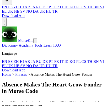
EN
ES
ZH
HI
AR
JA
RU
DE
PT
FR
IT
ID
KO
PL
CS
TH
BN
VI
EL
UK
HE
SV
NO
DA
UR
HU
TR
Download App
MorseKit
Dictionary
Academy
Tools
Learn
FAQ
Language
EN
ES
ZH
HI
AR
JA
RU
DE
PT
FR
IT
ID
KO
PL
CS
TH
BN
VI
EL
UK
HE
SV
NO
DA
UR
HU
TR
Download App
Home
>
Phrases
>
Absence Makes The Heart Grow Fonder
Absence Makes The Heart Grow Fonder
in Morse Code
·
−
−
·
·
·
·
·
·
·
−
·
−
·
−
·
·
−
−
·
−
−
·
−
·
·
·
·
−
·
·
·
·
·
·
·
·
·
·
·
−
·
−
·
−
−
−
·
·
−
·
−
−
−
·
−
−
·
·
−
·
−
−
−
−
·
−
·
·
·
·
−
·