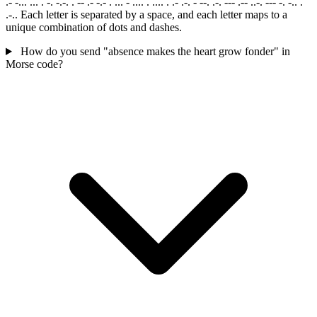
.- -... ... . -. -.-. . -- .- -.- . ... - .... . .... . .- .-. - --. .-. --- .-- ..-. --- -. -.. .
.-.. Each letter is separated by a space, and each letter maps to a
unique combination of dots and dashes.
How do you send "absence makes the heart grow fonder" in
Morse code?