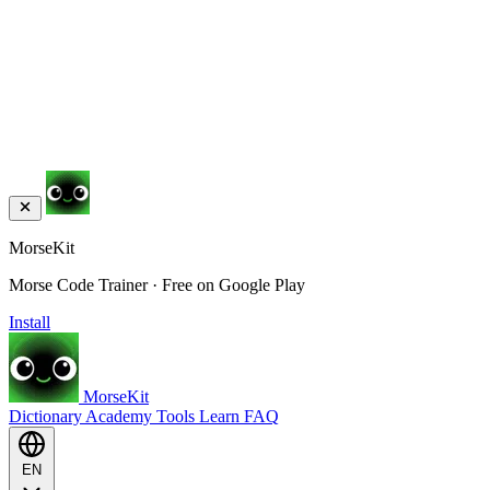
MorseKit
Morse Code Trainer · Free on Google Play
Install
MorseKit
Dictionary
Academy
Tools
Learn
FAQ
EN