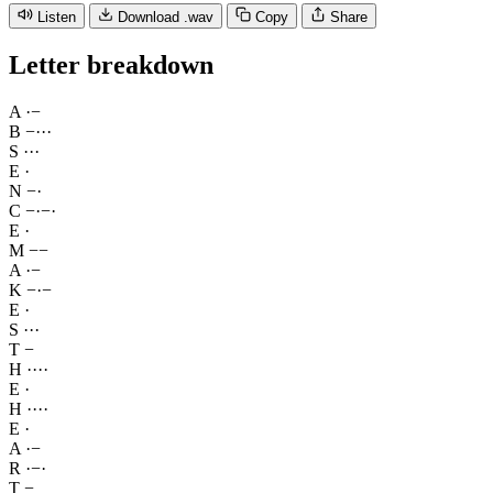
Listen
Download .wav
Copy
Share
Letter breakdown
A
·
−
B
−
·
·
·
S
·
·
·
E
·
N
−
·
C
−
·
−
·
E
·
M
−
−
A
·
−
K
−
·
−
E
·
S
·
·
·
T
−
H
·
·
·
·
E
·
H
·
·
·
·
E
·
A
·
−
R
·
−
·
T
−