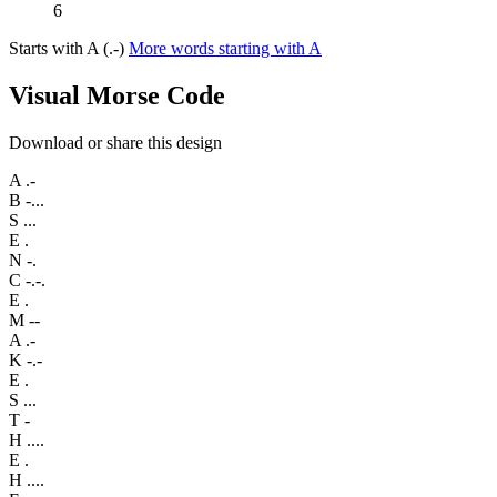
6
Starts with A (.-)
More words starting with A
Visual Morse Code
Download or share this design
A
.-
B
-...
S
...
E
.
N
-.
C
-.-.
E
.
M
--
A
.-
K
-.-
E
.
S
...
T
-
H
....
E
.
H
....