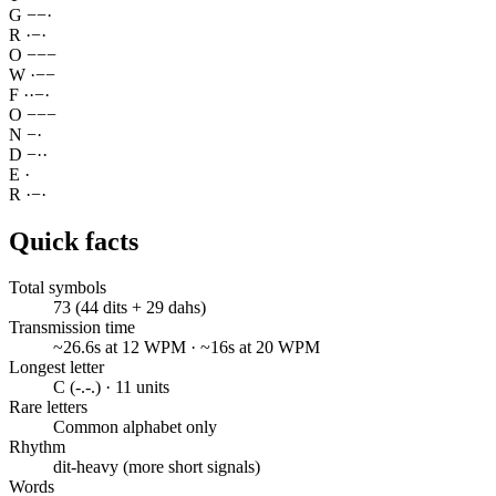
G
−
−
·
R
·
−
·
O
−
−
−
W
·
−
−
F
·
·
−
·
O
−
−
−
N
−
·
D
−
·
·
E
·
R
·
−
·
Quick facts
Total symbols
73 (44 dits + 29 dahs)
Transmission time
~26.6s at 12 WPM · ~16s at 20 WPM
Longest letter
C (-.-.) · 11 units
Rare letters
Common alphabet only
Rhythm
dit-heavy (more short signals)
Words