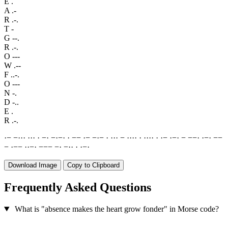
E
.
A
.-
R
.-.
T
-
G
--.
R
.-.
O
---
W
.--
F
..-.
O
---
N
-.
D
-..
E
.
R
.-.
·
−
−
·
·
·
·
·
·
·
−
·
−
·
−
·
·
−
−
·
−
−
·
−
·
·
·
·
−
·
·
·
·
·
·
·
·
·
·
·
−
·
−
·
−
−
−
·
·
−
·
−
−
−
·
−
−
·
·
−
·
−
−
−
−
·
−
·
·
·
·
−
·
Download Image
Copy to Clipboard
Frequently Asked Questions
What is "absence makes the heart grow fonder" in Morse code?