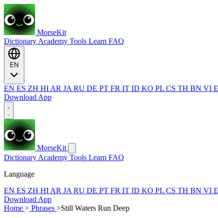
MorseKit
Dictionary
Academy
Tools
Learn
FAQ
EN
EN
ES
ZH
HI
AR
JA
RU
DE
PT
FR
IT
ID
KO
PL
CS
TH
BN
VI
Download App
MorseKit
Dictionary
Academy
Tools
Learn
FAQ
Language
EN
ES
ZH
HI
AR
JA
RU
DE
PT
FR
IT
ID
KO
PL
CS
TH
BN
VI
Download App
Home
>
Phrases
>
Still Waters Run Deep