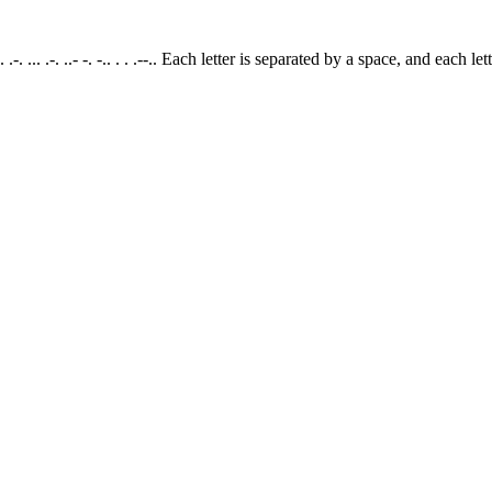
 - . .-. ... .-. ..- -. -.. . . .--.. Each letter is separated by a space, and e