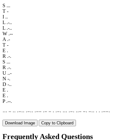
S
...
T
-
I
..
L
.-..
L
.-..
W
.--
A
.-
T
-
E
.
R
.-.
S
...
R
.-.
U
..-
N
-.
D
-..
E
.
E
.
P
.--.
·
·
·
−
·
·
·
−
·
·
·
−
·
·
·
−
−
·
−
−
·
·
−
·
·
·
·
·
−
·
·
·
−
−
·
−
·
·
·
·
·
−
−
·
Download Image
Copy to Clipboard
Frequently Asked Questions