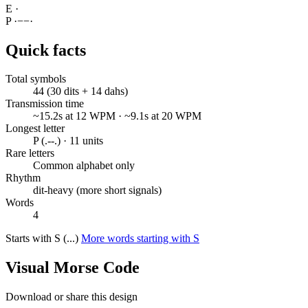
E
·
P
·
−
−
·
Quick facts
Total symbols
44 (30 dits + 14 dahs)
Transmission time
~15.2s at 12 WPM · ~9.1s at 20 WPM
Longest letter
P (.--.) · 11 units
Rare letters
Common alphabet only
Rhythm
dit-heavy (more short signals)
Words
4
Starts with S (...)
More words starting with S
Visual Morse Code
Download or share this design