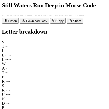
Still Waters Run Deep
in Morse Code
·
·
·
−
·
·
·
−
·
·
·
−
·
·
·
−
−
·
−
−
·
·
−
·
·
·
·
·
−
·
·
·
−
−
·
−
·
·
·
·
·
−
−
·
Listen
Download .wav
Copy
Share
Letter breakdown
S
·
·
·
T
−
I
·
·
L
·
−
·
·
L
·
−
·
·
W
·
−
−
A
·
−
T
−
E
·
R
·
−
·
S
·
·
·
R
·
−
·
U
·
·
−
N
−
·
D
−
·
·
E
·