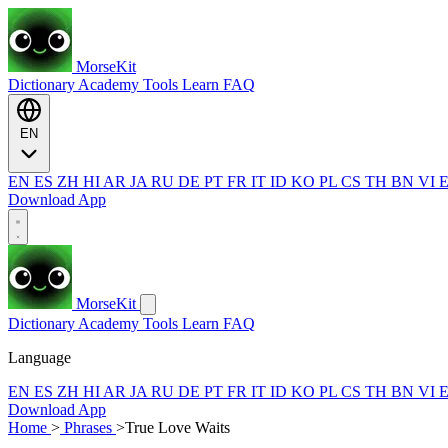
MorseKit
Dictionary
Academy
Tools
Learn
FAQ
EN
EN
ES
ZH
HI
AR
JA
RU
DE
PT
FR
IT
ID
KO
PL
CS
TH
BN
VI
Download App
MorseKit
Dictionary
Academy
Tools
Learn
FAQ
Language
EN
ES
ZH
HI
AR
JA
RU
DE
PT
FR
IT
ID
KO
PL
CS
TH
BN
VI
Download App
Home
>
Phrases
>
True Love Waits