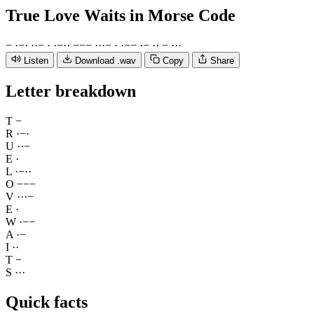
True Love Waits
in Morse Code
−
·
−
·
·
·
−
·
·
−
·
·
−
−
−
·
·
·
−
·
·
−
−
·
−
·
·
−
·
·
·
Listen
Download .wav
Copy
Share
Letter breakdown
T
−
R
·
−
·
U
·
·
−
E
·
L
·
−
·
·
O
−
−
−
V
·
·
·
−
E
·
W
·
−
−
A
·
−
I
·
·
T
−
S
·
·
·
Quick facts