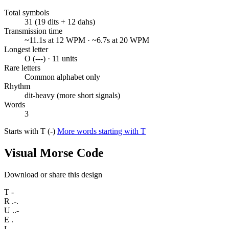
Total symbols
31 (19 dits + 12 dahs)
Transmission time
~11.1s at 12 WPM · ~6.7s at 20 WPM
Longest letter
O (---) · 11 units
Rare letters
Common alphabet only
Rhythm
dit-heavy (more short signals)
Words
3
Starts with T (-)
More words starting with T
Visual Morse Code
Download or share this design
T
-
R
.-.
U
..-
E
.
L
.-..