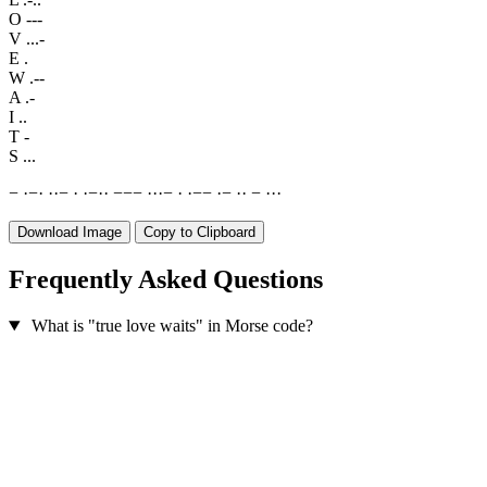
O
---
V
...-
E
.
W
.--
A
.-
I
..
T
-
S
...
−
·
−
·
·
·
−
·
·
−
·
·
−
−
−
·
·
·
−
·
·
−
−
·
−
·
·
−
·
·
·
Download Image
Copy to Clipboard
Frequently Asked Questions
What is "true love waits" in Morse code?