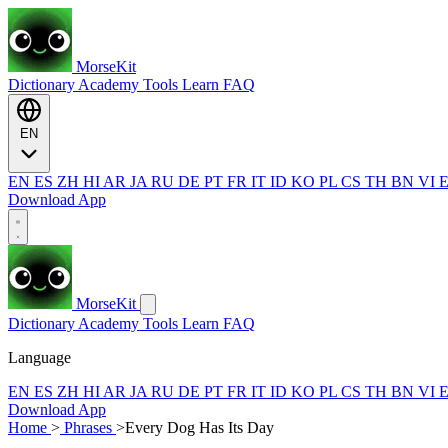
MorseKit
Dictionary
Academy
Tools
Learn
FAQ
EN
EN
ES
ZH
HI
AR
JA
RU
DE
PT
FR
IT
ID
KO
PL
CS
TH
BN
VI
Download App
MorseKit
Dictionary
Academy
Tools
Learn
FAQ
Language
EN
ES
ZH
HI
AR
JA
RU
DE
PT
FR
IT
ID
KO
PL
CS
TH
BN
VI
Download App
Home
>
Phrases
>
Every Dog Has Its Day