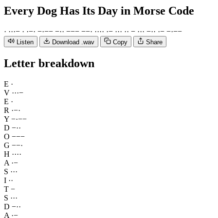
Every Dog Has Its Day
in Morse Code
·
·
·
·
−
·
·
−
·
−
·
−
−
−
·
·
−
−
−
−
−
·
·
·
·
·
·
−
·
·
·
·
·
−
·
·
·
−
·
·
·
−
−
·
−
−
Listen
Download .wav
Copy
Share
Letter breakdown
E
·
V
·
·
·
−
E
·
R
·
−
·
Y
−
·
−
−
D
−
·
·
O
−
−
−
G
−
−
·
H
·
·
·
·
A
·
−
S
·
·
·
I
·
·
T
−
S
·
·
·
D
−
·
·
A
·
−