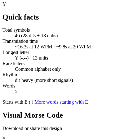
Y
−
·
−
−
Quick facts
Total symbols
46 (28 dits + 18 dahs)
Transmission time
~16.3s at 12 WPM · ~9.8s at 20 WPM
Longest letter
Y (-.--) · 13 units
Rare letters
Common alphabet only
Rhythm
dit-heavy (more short signals)
Words
5
Starts with E (.)
More words starting with E
Visual Morse Code
Download or share this design
E
.