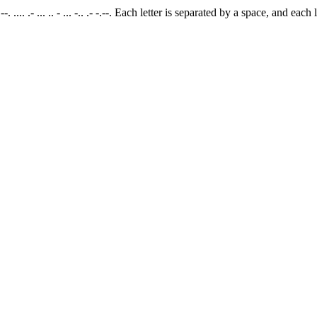
- --. .... .- ... .. - ... -.. .- -.--. Each letter is separated by a space, and