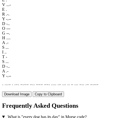
V
...-
E
.
R
.-.
Y
-.--
D
-..
O
---
G
--.
H
....
A
.-
S
...
I
..
T
-
S
...
D
-..
A
.-
Y
-.--
·
·
·
·
−
·
·
−
·
−
·
−
−
−
·
·
−
−
−
−
−
·
·
·
·
·
·
−
·
·
·
·
·
−
·
·
·
−
·
·
·
−
−
·
−
−
Download Image
Copy to Clipboard
Frequently Asked Questions
What is "every dog has its day" in Morse code?