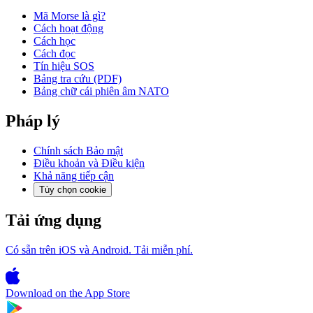
Mã Morse là gì?
Cách hoạt động
Cách học
Cách đọc
Tín hiệu SOS
Bảng tra cứu (PDF)
Bảng chữ cái phiên âm NATO
Pháp lý
Chính sách Bảo mật
Điều khoản và Điều kiện
Khả năng tiếp cận
Tùy chọn cookie
Tải ứng dụng
Có sẵn trên iOS và Android. Tải miễn phí.
Download on the
App Store