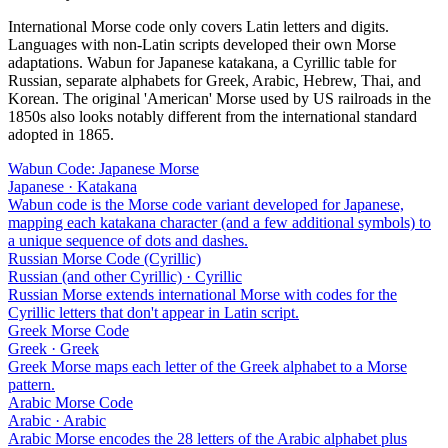
International Morse code only covers Latin letters and digits.
Languages with non-Latin scripts developed their own Morse
adaptations. Wabun for Japanese katakana, a Cyrillic table for
Russian, separate alphabets for Greek, Arabic, Hebrew, Thai, and
Korean. The original 'American' Morse used by US railroads in the
1850s also looks notably different from the international standard
adopted in 1865.
Wabun Code: Japanese Morse
Japanese · Katakana
Wabun code is the Morse code variant developed for Japanese,
mapping each katakana character (and a few additional symbols) to
a unique sequence of dots and dashes.
Russian Morse Code (Cyrillic)
Russian (and other Cyrillic) · Cyrillic
Russian Morse extends international Morse with codes for the
Cyrillic letters that don't appear in Latin script.
Greek Morse Code
Greek · Greek
Greek Morse maps each letter of the Greek alphabet to a Morse
pattern.
Arabic Morse Code
Arabic · Arabic
Arabic Morse encodes the 28 letters of the Arabic alphabet plus