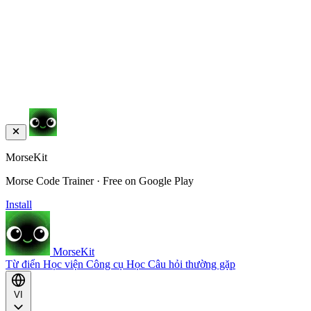
MorseKit
Morse Code Trainer · Free on Google Play
Install
MorseKit
Từ điển
Học viện
Công cụ
Học
Câu hỏi thường gặp
VI