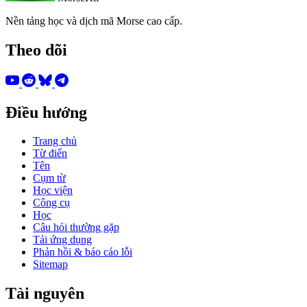
Nền tảng học và dịch mã Morse cao cấp.
Theo dõi
Điều hướng
Trang chủ
Từ điển
Tên
Cụm từ
Học viện
Công cụ
Học
Câu hỏi thường gặp
Tải ứng dụng
Phản hồi & báo cáo lỗi
Sitemap
Tài nguyên