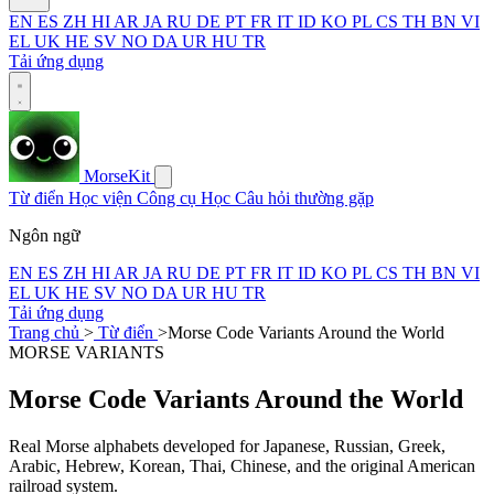
EN
ES
ZH
HI
AR
JA
RU
DE
PT
FR
IT
ID
KO
PL
CS
TH
BN
VI
EL
UK
HE
SV
NO
DA
UR
HU
TR
Tải ứng dụng
MorseKit
Từ điển
Học viện
Công cụ
Học
Câu hỏi thường gặp
Ngôn ngữ
EN
ES
ZH
HI
AR
JA
RU
DE
PT
FR
IT
ID
KO
PL
CS
TH
BN
VI
EL
UK
HE
SV
NO
DA
UR
HU
TR
Tải ứng dụng
Trang chủ
>
Từ điển
>
Morse Code Variants Around the World
MORSE VARIANTS
Morse Code Variants Around the World
Real Morse alphabets developed for Japanese, Russian, Greek,
Arabic, Hebrew, Korean, Thai, Chinese, and the original American
railroad system.