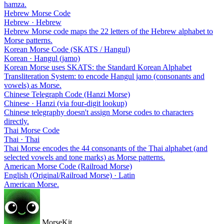
hamza.
Hebrew Morse Code
Hebrew · Hebrew
Hebrew Morse code maps the 22 letters of the Hebrew alphabet to
Morse patterns.
Korean Morse Code (SKATS / Hangul)
Korean · Hangul (jamo)
Korean Morse uses SKATS: the Standard Korean Alphabet
Transliteration System: to encode Hangul jamo (consonants and
vowels) as Morse.
Chinese Telegraph Code (Hanzi Morse)
Chinese · Hanzi (via four-digit lookup)
Chinese telegraphy doesn't assign Morse codes to characters
directly.
Thai Morse Code
Thai · Thai
Thai Morse encodes the 44 consonants of the Thai alphabet (and
selected vowels and tone marks) as Morse patterns.
American Morse Code (Railroad Morse)
English (Original/Railroad Morse) · Latin
American Morse.
MorseKit