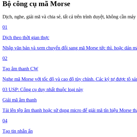
Bộ công cụ mã Morse
Dịch, nghe, giải mã và chia sẻ, tất cả trên trình duyệt, không cần máy
01
Dịch theo thời gian thực
Nhập văn bản và xem chuyển đổi sang mã Morse tức thì. hoặc dán mã
02
Tạo âm thanh CW
Nghe mã Morse với tốc độ và cao độ tùy chỉnh. Các ký tự được tô sán
03
USP: Công cụ duy nhất thuộc loại này
Giải mã âm thanh
Tải lên tệp âm thanh hoặc sử dụng micro để giải mã tín hiệu Morse th
04
Tạo tin nhắn ẩn