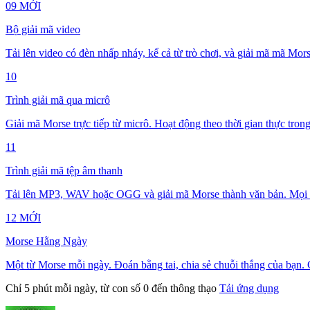
09
MỚI
Bộ giải mã video
Tải lên video có đèn nhấp nháy, kể cả từ trò chơi, và giải mã mã Mors
10
Trình giải mã qua micrô
Giải mã Morse trực tiếp từ micrô. Hoạt động theo thời gian thực trong
11
Trình giải mã tệp âm thanh
Tải lên MP3, WAV hoặc OGG và giải mã Morse thành văn bản. Mọi th
12
MỚI
Morse Hằng Ngày
Một từ Morse mỗi ngày. Đoán bằng tai, chia sẻ chuỗi thắng của bạn.
Chỉ 5 phút mỗi ngày, từ con số 0 đến thông thạo
Tải ứng dụng