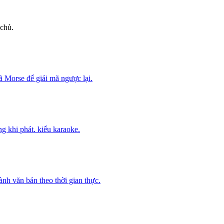
 chủ.
 Morse để giải mã ngược lại.
g khi phát. kiểu karaoke.
ành văn bản theo thời gian thực.