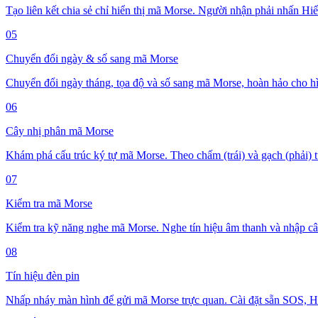
Tạo liên kết chia sẻ chỉ hiển thị mã Morse. Người nhận phải nhấn Hiển
05
Chuyển đổi ngày & số sang mã Morse
Chuyển đổi ngày tháng, tọa độ và số sang mã Morse, hoàn hảo cho hìn
06
Cây nhị phân mã Morse
Khám phá cấu trúc ký tự mã Morse. Theo chấm (trái) và gạch (phải) t
07
Kiểm tra mã Morse
Kiểm tra kỹ năng nghe mã Morse. Nghe tín hiệu âm thanh và nhập câu t
08
Tín hiệu đèn pin
Nhấp nháy màn hình để gửi mã Morse trực quan. Cài đặt sẵn SOS