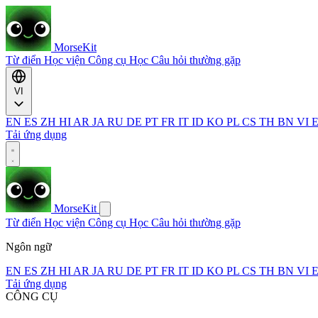
MorseKit
Từ điển
Học viện
Công cụ
Học
Câu hỏi thường gặp
VI
EN
ES
ZH
HI
AR
JA
RU
DE
PT
FR
IT
ID
KO
PL
CS
TH
BN
VI
Tải ứng dụng
MorseKit
Từ điển
Học viện
Công cụ
Học
Câu hỏi thường gặp
Ngôn ngữ
EN
ES
ZH
HI
AR
JA
RU
DE
PT
FR
IT
ID
KO
PL
CS
TH
BN
VI
Tải ứng dụng
CÔNG CỤ