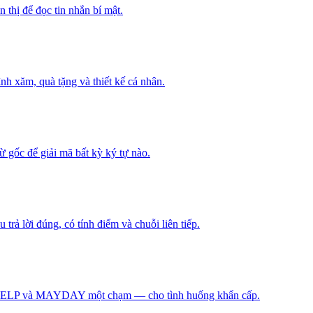
 thị để đọc tin nhắn bí mật.
h xăm, quà tặng và thiết kế cá nhân.
ừ gốc để giải mã bất kỳ ký tự nào.
rả lời đúng, có tính điểm và chuỗi liên tiếp.
, HELP và MAYDAY một chạm — cho tình huống khẩn cấp.