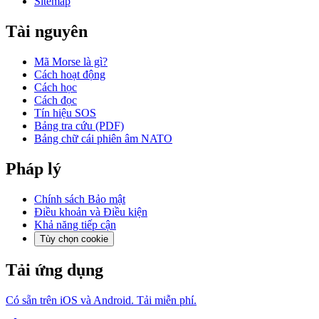
Sitemap
Tài nguyên
Mã Morse là gì?
Cách hoạt động
Cách học
Cách đọc
Tín hiệu SOS
Bảng tra cứu (PDF)
Bảng chữ cái phiên âm NATO
Pháp lý
Chính sách Bảo mật
Điều khoản và Điều kiện
Khả năng tiếp cận
Tùy chọn cookie
Tải ứng dụng
Có sẵn trên iOS và Android. Tải miễn phí.