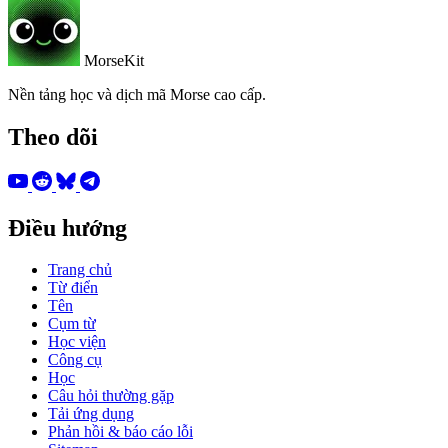
MorseKit
Nền tảng học và dịch mã Morse cao cấp.
Theo dõi
Điều hướng
Trang chủ
Từ điển
Tên
Cụm từ
Học viện
Công cụ
Học
Câu hỏi thường gặp
Tải ứng dụng
Phản hồi & báo cáo lỗi