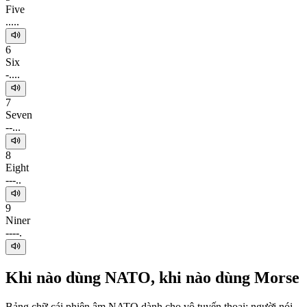
Five
.....
6
Six
-....
7
Seven
--...
8
Eight
---..
9
Niner
----.
Khi nào dùng NATO, khi nào dùng Morse
Bảng chữ cái phiên âm NATO dành cho vô tuyến thoại: người nói