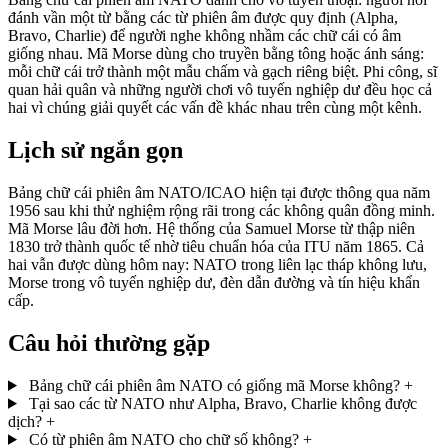
đánh vần một từ bằng các từ phiên âm được quy định (Alpha,
Bravo, Charlie) để người nghe không nhầm các chữ cái có âm
giống nhau. Mã Morse dùng cho truyền bằng tông hoặc ánh sáng:
mỗi chữ cái trở thành một mẫu chấm và gạch riêng biệt. Phi công, sĩ
quan hải quân và những người chơi vô tuyến nghiệp dư đều học cả
hai vì chúng giải quyết các vấn đề khác nhau trên cùng một kênh.
Lịch sử ngắn gọn
Bảng chữ cái phiên âm NATO/ICAO hiện tại được thông qua năm
1956 sau khi thử nghiệm rộng rãi trong các không quân đồng minh.
Mã Morse lâu đời hơn. Hệ thống của Samuel Morse từ thập niên
1830 trở thành quốc tế nhờ tiêu chuẩn hóa của ITU năm 1865. Cả
hai vẫn được dùng hôm nay: NATO trong liên lạc tháp không lưu,
Morse trong vô tuyến nghiệp dư, đèn dẫn đường và tín hiệu khẩn
cấp.
Câu hỏi thường gặp
Bảng chữ cái phiên âm NATO có giống mã Morse không?
+
Tại sao các từ NATO như Alpha, Bravo, Charlie không được
dịch?
+
Có từ phiên âm NATO cho chữ số không?
+