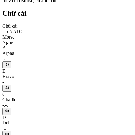
nó và mã Morse, có âm thanh.
Chữ cái
Chữ cái
Từ NATO
Morse
Nghe
A
Alpha
.-
B
Bravo
-...
C
Charlie
-.-.
D
Delta
-..