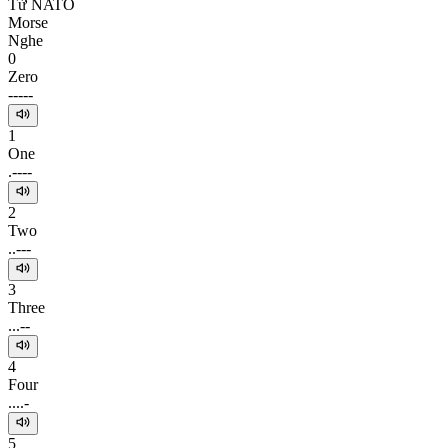
Từ NATO
Morse
Nghe
0
Zero
-----
1
One
.----
2
Two
..---
3
Three
...--
4
Four
....-
5