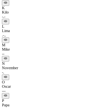
K
Kilo
-.-
L
Lima
.-..
M
Mike
--
N
November
-.
O
Oscar
---
P
Papa