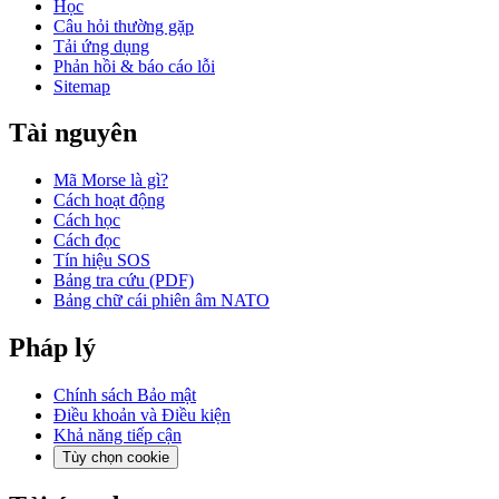
Học
Câu hỏi thường gặp
Tải ứng dụng
Phản hồi & báo cáo lỗi
Sitemap
Tài nguyên
Mã Morse là gì?
Cách hoạt động
Cách học
Cách đọc
Tín hiệu SOS
Bảng tra cứu (PDF)
Bảng chữ cái phiên âm NATO
Pháp lý
Chính sách Bảo mật
Điều khoản và Điều kiện
Khả năng tiếp cận
Tùy chọn cookie