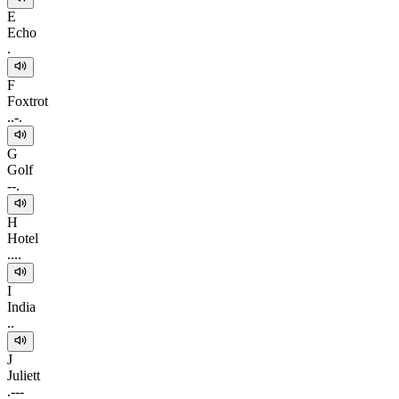
E
Echo
.
F
Foxtrot
..-.
G
Golf
--.
H
Hotel
....
I
India
..
J
Juliett
.---