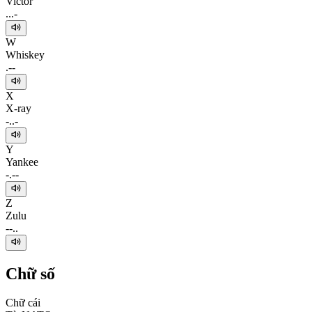
Victor
...-
W
Whiskey
.--
X
X-ray
-..-
Y
Yankee
-.--
Z
Zulu
--..
Chữ số
Chữ cái