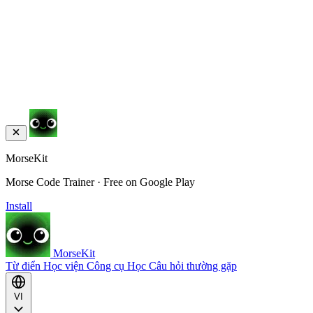
MorseKit
Morse Code Trainer · Free on Google Play
Install
MorseKit
Từ điển
Học viện
Công cụ
Học
Câu hỏi thường gặp
VI