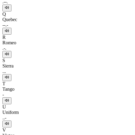
.--.
Q
Quebec
--.-
R
Romeo
.-.
S
Sierra
...
T
Tango
-
U
Uniform
..-
V