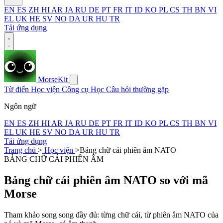
EN
ES
ZH
HI
AR
JA
RU
DE
PT
FR
IT
ID
KO
PL
CS
TH
BN
VI
EL
UK
HE
SV
NO
DA
UR
HU
TR
Tải ứng dụng
MorseKit
Từ điển
Học viện
Công cụ
Học
Câu hỏi thường gặp
Ngôn ngữ
EN
ES
ZH
HI
AR
JA
RU
DE
PT
FR
IT
ID
KO
PL
CS
TH
BN
VI
EL
UK
HE
SV
NO
DA
UR
HU
TR
Tải ứng dụng
Trang chủ
>
Học viện
>
Bảng chữ cái phiên âm NATO
BẢNG CHỮ CÁI PHIÊN ÂM
Bảng chữ cái phiên âm NATO so với mã
Morse
Tham khảo song song đầy đủ: từng chữ cái, từ phiên âm NATO của