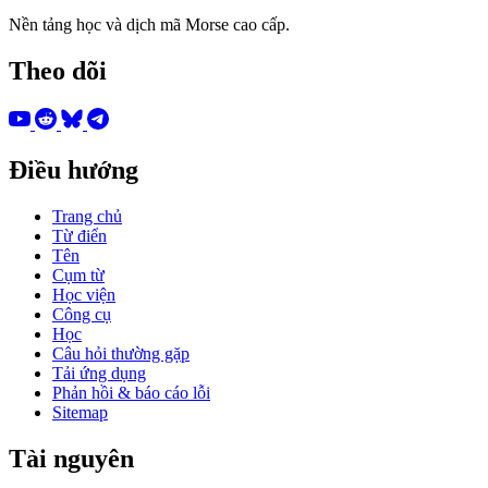
Nền tảng học và dịch mã Morse cao cấp.
Theo dõi
Điều hướng
Trang chủ
Từ điển
Tên
Cụm từ
Học viện
Công cụ
Học
Câu hỏi thường gặp
Tải ứng dụng
Phản hồi & báo cáo lỗi
Sitemap
Tài nguyên