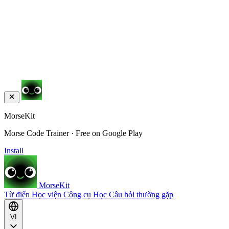
MorseKit
Morse Code Trainer · Free on Google Play
Install
MorseKit
Từ điển
Học viện
Công cụ
Học
Câu hỏi thường gặp
VI