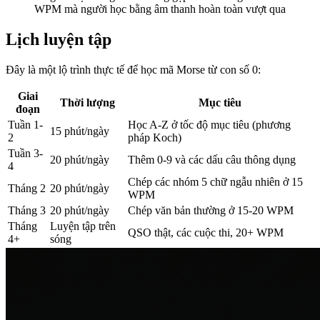
WPM mà người học bằng âm thanh hoàn toàn vượt qua
Lịch luyện tập
Đây là một lộ trình thực tế để học mã Morse từ con số 0:
Giai
Thời lượng
Mục tiêu
đoạn
Tuần 1-
Học A-Z ở tốc độ mục tiêu (phương
15 phút/ngày
2
pháp Koch)
Tuần 3-
20 phút/ngày
Thêm 0-9 và các dấu câu thông dụng
4
Chép các nhóm 5 chữ ngẫu nhiên ở 15
Tháng 2
20 phút/ngày
WPM
Tháng 3
20 phút/ngày
Chép văn bản thường ở 15-20 WPM
Tháng
Luyện tập trên
QSO thật, các cuộc thi, 20+ WPM
4+
sóng