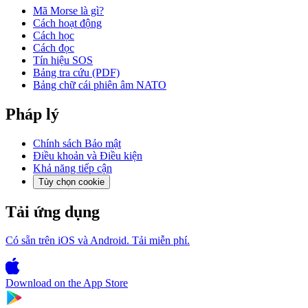
Mã Morse là gì?
Cách hoạt động
Cách học
Cách đọc
Tín hiệu SOS
Bảng tra cứu (PDF)
Bảng chữ cái phiên âm NATO
Pháp lý
Chính sách Bảo mật
Điều khoản và Điều kiện
Khả năng tiếp cận
Tùy chọn cookie
Tải ứng dụng
Có sẵn trên iOS và Android. Tải miễn phí.
Download on the
App Store