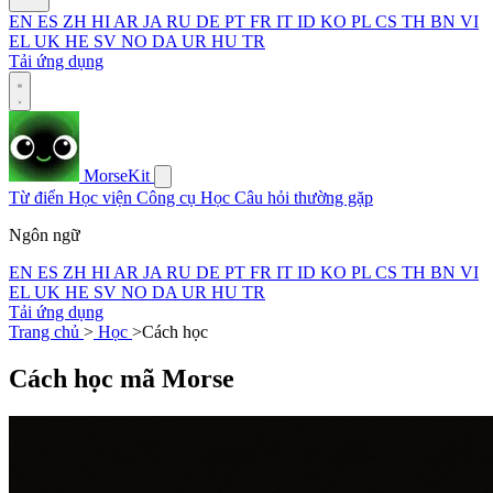
EN
ES
ZH
HI
AR
JA
RU
DE
PT
FR
IT
ID
KO
PL
CS
TH
BN
VI
EL
UK
HE
SV
NO
DA
UR
HU
TR
Tải ứng dụng
MorseKit
Từ điển
Học viện
Công cụ
Học
Câu hỏi thường gặp
Ngôn ngữ
EN
ES
ZH
HI
AR
JA
RU
DE
PT
FR
IT
ID
KO
PL
CS
TH
BN
VI
EL
UK
HE
SV
NO
DA
UR
HU
TR
Tải ứng dụng
Trang chủ
>
Học
>
Cách học
Cách học mã Morse