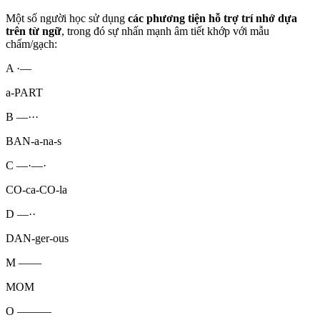
Một số người học sử dụng
các phương tiện hỗ trợ trí nhớ dựa
trên từ ngữ
, trong đó sự nhấn mạnh âm tiết khớp với mẫu
chấm/gạch:
A
·—
a-PART
B
—···
BAN-a-na-s
C
—·—·
CO-ca-CO-la
D
—··
DAN-ger-ous
M
——
MOM
O
———