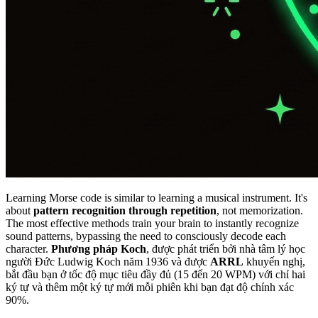
Learning Morse code is similar to learning a musical instrument. It's
about
pattern recognition through repetition
, not memorization.
The most effective methods train your brain to instantly recognize
sound patterns, bypassing the need to consciously decode each
character.
Phương pháp Koch
, được phát triển bởi nhà tâm lý học
người Đức Ludwig Koch năm 1936 và được
ARRL
khuyến nghị,
bắt đầu bạn ở tốc độ mục tiêu đầy đủ (15 đến 20 WPM) với chỉ hai
ký tự và thêm một ký tự mới mỗi phiên khi bạn đạt độ chính xác
90%.