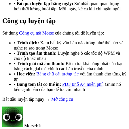
•
Bỏ qua luyện tập hằng ngày:
Sự nhất quán quan trọng
hơn thời lượng buổi tập. Mỗi ngày, kể cả khi chỉ ngắn ngủi.
Công cụ luyện tập
Sử dụng
Công cụ mã Morse
của chúng tôi để luyện tập:
•
Trình dịch:
Xem bất kỳ văn bản nào trông như thế nào và
nghe ra sao trong Morse
•
Trình tạo âm thanh:
Luyện nghe ở các tốc độ WPM và
cao độ khác nhau
•
Trình giải mã âm thanh:
Kiểm tra khả năng phát của bạn
bằng cách giải mã chính các bản truyền của mình
•
Học viện:
Bảng chữ cái tương tác
với âm thanh cho từng ký
tự
•
Bảng tóm tắt có thể in:
PDF khổ A4 miễn phí
. Ghim nó
bên cạnh bàn của bạn để tra cứu nhanh
Bắt đầu luyện tập ngay →
Mở công cụ
MorseKit