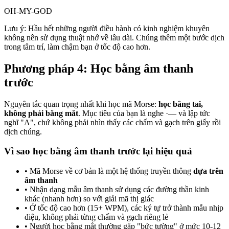
OH-MY-GOD
Lưu ý: Hầu hết những người điều hành có kinh nghiệm khuyên
không nên sử dụng thuật nhớ về lâu dài. Chúng thêm một bước dịch
trong tâm trí, làm chậm bạn ở tốc độ cao hơn.
Phương pháp 4: Học bằng âm thanh
trước
Nguyên tắc quan trọng nhất khi học mã Morse:
học bằng tai,
không phải bằng mắt
. Mục tiêu của bạn là nghe
·—
và lập tức
nghĩ "A", chứ không phải nhìn thấy các chấm và gạch trên giấy rồi
dịch chúng.
Vì sao học bằng âm thanh trước lại hiệu quả
• Mã Morse về cơ bản là một hệ thống truyền thông
dựa trên
âm thanh
• Nhận dạng mẫu âm thanh sử dụng các đường thần kinh
khác (nhanh hơn) so với giải mã thị giác
• Ở tốc độ cao hơn (15+ WPM), các ký tự trở thành mẫu nhịp
điệu, không phải từng chấm và gạch riêng lẻ
• Người học bằng mắt thường gặp "bức tường" ở mức 10-12