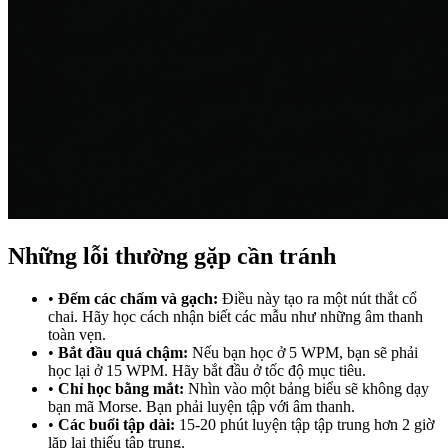
Những lỗi thường gặp cần tránh
•
Đếm các chấm và gạch:
Điều này tạo ra một nút thắt cổ
chai. Hãy học cách nhận biết các mẫu như những âm thanh
toàn vẹn.
•
Bắt đầu quá chậm:
Nếu bạn học ở 5 WPM, bạn sẽ phải
học lại ở 15 WPM. Hãy bắt đầu ở tốc độ mục tiêu.
•
Chỉ học bằng mắt:
Nhìn vào một bảng biểu sẽ không dạy
bạn mã Morse. Bạn phải luyện tập với âm thanh.
•
Các buổi tập dài:
15-20 phút luyện tập tập trung hơn 2 giờ
lặp lại thiếu tập trung.