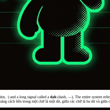
dot,
·
) and a long signal called a
dah
(dash,
—
). The entire system reli
oảng cách bên trong một chữ là một dit, giữa các chữ là ba dit và giữa cá