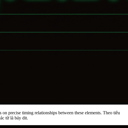
es on precise timing relationships between these elements. Theo tiêu
c từ là bảy dit.