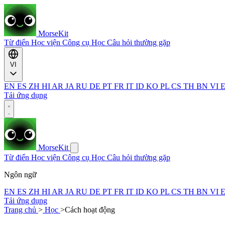
MorseKit
Từ điển
Học viện
Công cụ
Học
Câu hỏi thường gặp
VI
EN
ES
ZH
HI
AR
JA
RU
DE
PT
FR
IT
ID
KO
PL
CS
TH
BN
VI
Tải ứng dụng
MorseKit
Từ điển
Học viện
Công cụ
Học
Câu hỏi thường gặp
Ngôn ngữ
EN
ES
ZH
HI
AR
JA
RU
DE
PT
FR
IT
ID
KO
PL
CS
TH
BN
VI
Tải ứng dụng
Trang chủ
>
Học
>
Cách hoạt động