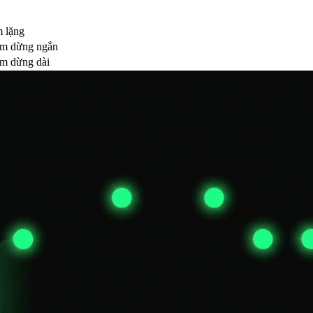
m lặng
ạm dừng ngắn
ạm dừng dài