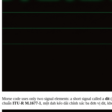
Morse code uses only two signal elements: a short signal called a
dit
(
chuẩn
ITU-R M.1677-1
, một dah kéo dài chính xác ba đơn vị dit, kh