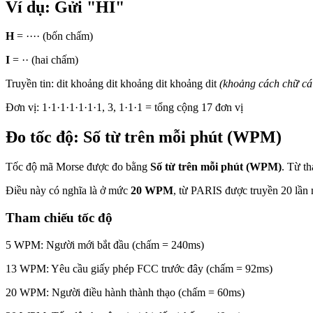
Ví dụ: Gửi "HI"
H
=
····
(bốn chấm)
I
=
··
(hai chấm)
Truyền tin:
dit
khoảng
dit
khoảng
dit
khoảng
dit
(khoảng cách chữ cá
Đơn vị: 1·1·1·1·1·1·1, 3, 1·1·1 = tổng cộng 17 đơn vị
Đo tốc độ: Số từ trên mỗi phút (WPM)
Tốc độ mã Morse được đo bằng
Số từ trên mỗi phút (WPM)
. Từ t
Điều này có nghĩa là ở mức
20 WPM
, từ PARIS được truyền 20 lần 
Tham chiếu tốc độ
5 WPM
: Người mới bắt đầu (chấm = 240ms)
13 WPM
: Yêu cầu giấy phép FCC trước đây (chấm = 92ms)
20 WPM
: Người điều hành thành thạo (chấm = 60ms)