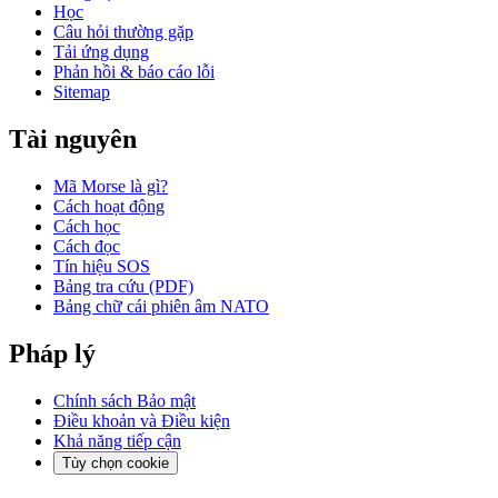
Học
Câu hỏi thường gặp
Tải ứng dụng
Phản hồi & báo cáo lỗi
Sitemap
Tài nguyên
Mã Morse là gì?
Cách hoạt động
Cách học
Cách đọc
Tín hiệu SOS
Bảng tra cứu (PDF)
Bảng chữ cái phiên âm NATO
Pháp lý
Chính sách Bảo mật
Điều khoản và Điều kiện
Khả năng tiếp cận
Tùy chọn cookie