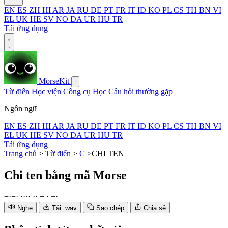
EN
ES
ZH
HI
AR
JA
RU
DE
PT
FR
IT
ID
KO
PL
CS
TH
BN
VI
EL
UK
HE
SV
NO
DA
UR
HU
TR
Tải ứng dụng
MorseKit
Từ điển
Học viện
Công cụ
Học
Câu hỏi thường gặp
Ngôn ngữ
EN
ES
ZH
HI
AR
JA
RU
DE
PT
FR
IT
ID
KO
PL
CS
TH
BN
VI
EL
UK
HE
SV
NO
DA
UR
HU
TR
Tải ứng dụng
Trang chủ
>
Từ điển
>
C
>
CHI TEN
Chi ten
bằng mã Morse
−
·
−
·
·
·
·
·
·
·
−
·
−
·
Nghe
Tải .wav
Sao chép
Chia sẻ