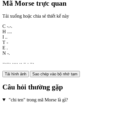
Mã Morse trực quan
Tải xuống hoặc chia sẻ thiết kế này
C
-.-.
H
....
I
..
T
-
E
.
N
-.
−
·
−
·
·
·
·
·
·
·
−
·
−
·
Tải hình ảnh
Sao chép vào bộ nhớ tạm
Câu hỏi thường gặp
"chi ten" trong mã Morse là gì?