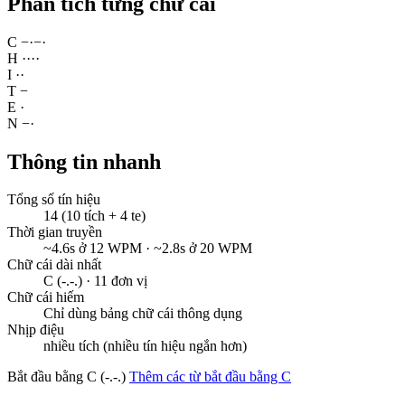
Phân tích từng chữ cái
C
−
·
−
·
H
·
·
·
·
I
·
·
T
−
E
·
N
−
·
Thông tin nhanh
Tổng số tín hiệu
14 (10 tích + 4 te)
Thời gian truyền
~4.6s ở 12 WPM · ~2.8s ở 20 WPM
Chữ cái dài nhất
C (-.-.) · 11 đơn vị
Chữ cái hiếm
Chỉ dùng bảng chữ cái thông dụng
Nhịp điệu
nhiều tích (nhiều tín hiệu ngắn hơn)
Bắt đầu bằng C (-.-.)
Thêm các từ bắt đầu bằng C