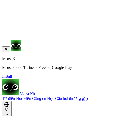
MorseKit
Morse Code Trainer · Free on Google Play
Install
MorseKit
Từ điển
Học viện
Công cụ
Học
Câu hỏi thường gặp
VI