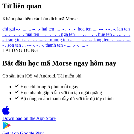
Từ liên quan
Khám phá thêm các bản dịch mã Morse
chi gai
-.-. .... .. --. .-
hai ten
.... .- .. - . -.
hoa ten
.... --- .- - . -.
lan ten
.-.. .- -. - . -.
mai ten
-- .- .. - . -.
nga ten
-. --. .- - . -.
hue ten
.... ..- . - .
-.
trang ten
- .-. .- -. --. - .
nhung ten
-. .... ..- -. --.
long ten
.-.. --- -. --.
- .
son ten
... --- -. - . -.
thanh ten
- .... .- -. .... -
TẢI ỨNG DỤNG
Bắt đầu học mã Morse ngay hôm nay
Có sẵn trên iOS và Android. Tải miễn phí.
Học chỉ trong 5 phút mỗi ngày
Học nhanh gấp 5 lần với ôn tập ngắt quãng
Bộ công cụ âm thanh đầy đủ với tốc độ tùy chỉnh
Download on the
App Store
Get it on
Google Play