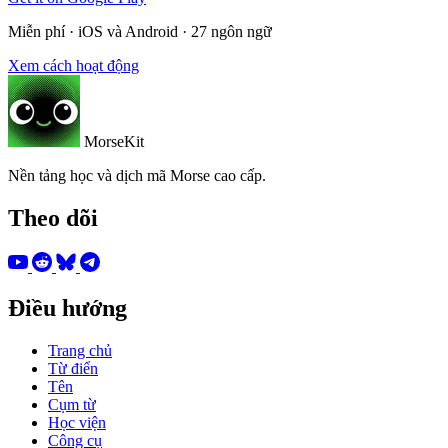
Miễn phí · iOS và Android · 27 ngôn ngữ
Xem cách hoạt động
MorseKit
Nền tảng học và dịch mã Morse cao cấp.
Theo dõi
Điều hướng
Trang chủ
Từ điển
Tên
Cụm từ
Học viện
Công cụ