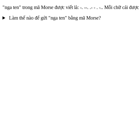
"nga ten" trong mã Morse được viết là: -. --. .- - . -.. Mỗi chữ cái 
Làm thế nào để gửi "nga ten" bằng mã Morse?