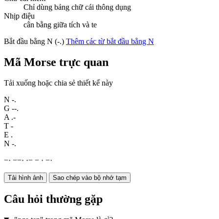
Chỉ dùng bảng chữ cái thông dụng
Nhịp điệu
cân bằng giữa tích và te
Bắt đầu bằng N (-.)
Thêm các từ bắt đầu bằng N
Mã Morse trực quan
Tải xuống hoặc chia sẻ thiết kế này
N
-.
G
--.
A
.-
T
-
E
.
N
-.
−
·
−
−
·
·
−
−
·
−
·
Tải hình ảnh
Sao chép vào bộ nhớ tạm
Câu hỏi thường gặp