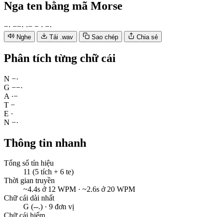
Nga ten
bằng mã Morse
−
·
−
−
·
·
−
−
·
−
·
Nghe
Tải .wav
Sao chép
Chia sẻ
Phân tích từng chữ cái
N
−
·
G
−
−
·
A
·
−
T
−
E
·
N
−
·
Thông tin nhanh
Tổng số tín hiệu
11 (5 tích + 6 te)
Thời gian truyền
~4.4s ở 12 WPM · ~2.6s ở 20 WPM
Chữ cái dài nhất
G (--.) · 9 đơn vị
Chữ cái hiếm