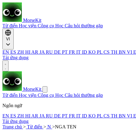
MorseKit
Từ điển
Học viện
Công cụ
Học
Câu hỏi thường gặp
VI
EN
ES
ZH
HI
AR
JA
RU
DE
PT
FR
IT
ID
KO
PL
CS
TH
BN
VI
Tải ứng dụng
MorseKit
Từ điển
Học viện
Công cụ
Học
Câu hỏi thường gặp
Ngôn ngữ
EN
ES
ZH
HI
AR
JA
RU
DE
PT
FR
IT
ID
KO
PL
CS
TH
BN
VI
Tải ứng dụng
Trang chủ
>
Từ điển
>
N
>
NGA TEN