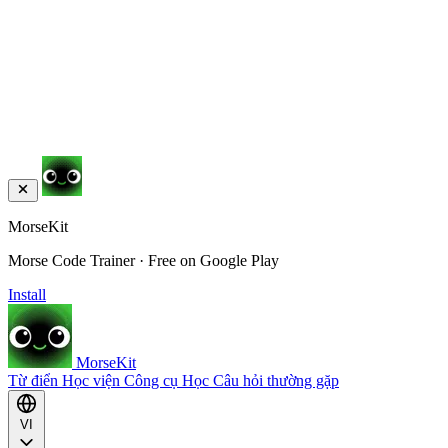
MorseKit
Morse Code Trainer · Free on Google Play
Install
MorseKit
Từ điển
Học viện
Công cụ
Học
Câu hỏi thường gặp
VI