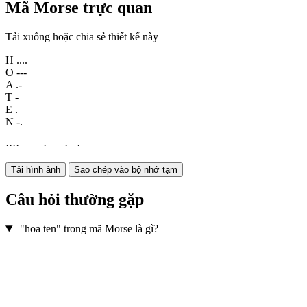
Mã Morse trực quan
Tải xuống hoặc chia sẻ thiết kế này
H
....
O
---
A
.-
T
-
E
.
N
-.
·
·
·
·
−
−
−
·
−
−
·
−
·
Tải hình ảnh
Sao chép vào bộ nhớ tạm
Câu hỏi thường gặp
"hoa ten" trong mã Morse là gì?