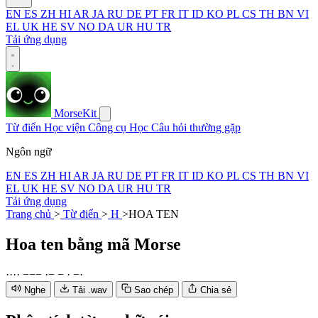
EN
ES
ZH
HI
AR
JA
RU
DE
PT
FR
IT
ID
KO
PL
CS
TH
BN
VI
EL
UK
HE
SV
NO
DA
UR
HU
TR
Tải ứng dụng
MorseKit
Từ điển
Học viện
Công cụ
Học
Câu hỏi thường gặp
Ngôn ngữ
EN
ES
ZH
HI
AR
JA
RU
DE
PT
FR
IT
ID
KO
PL
CS
TH
BN
VI
EL
UK
HE
SV
NO
DA
UR
HU
TR
Tải ứng dụng
Trang chủ
>
Từ điển
>
H
>
HOA TEN
Hoa ten
bằng mã Morse
·
·
·
·
−
−
−
·
−
−
·
−
·
Nghe
Tải .wav
Sao chép
Chia sẻ