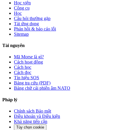
Học viện
Công cụ
Học
Câu hỏi thường gặp
Tải ứng dụng
Phản hồi & báo cáo lỗi
Sitemap
Tài nguyên
Mã Morse là gì?
Cách hoạt động
Cách học
Cách đọc
Tín hiệu SOS
Bảng tra cứu (PDF)
Bảng chữ cái phiên âm NATO
Pháp lý
Chính sách Bảo mật
Điều khoản và Điều kiện
Khả năng tiếp cận
Tùy chọn cookie