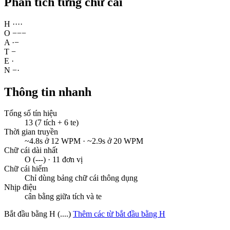
Phân tích từng chữ cái
H
·
·
·
·
O
−
−
−
A
·
−
T
−
E
·
N
−
·
Thông tin nhanh
Tổng số tín hiệu
13 (7 tích + 6 te)
Thời gian truyền
~4.8s ở 12 WPM · ~2.9s ở 20 WPM
Chữ cái dài nhất
O (---) · 11 đơn vị
Chữ cái hiếm
Chỉ dùng bảng chữ cái thông dụng
Nhịp điệu
cân bằng giữa tích và te
Bắt đầu bằng H (....)
Thêm các từ bắt đầu bằng H