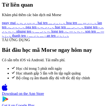
Từ liên quan
Khám phá thêm các bản dịch mã Morse
ngay mai
-. --. .- -.-- -- .
hai ten
.... .- .. - . -.
hoa ten
.... --- .- - . -.
lan
ten
.-.. .- -. - . -.
nga ten
-. --. .- - . -.
hue ten
.... ..- . - . -.
trang ten
- .-.
.- -. --. - .
nhung ten
-. .... ..- -. --.
long ten
.-.. --- -. --. - .
son ten
... ---
-. - . -.
thanh ten
- .... .- -. .... -
an ten
.- -. - . -.
TẢI ỨNG DỤNG
Bắt đầu học mã Morse ngay hôm nay
Có sẵn trên iOS và Android. Tải miễn phí.
Học chỉ trong 5 phút mỗi ngày
Học nhanh gấp 5 lần với ôn tập ngắt quãng
Bộ công cụ âm thanh đầy đủ với tốc độ tùy chỉnh
Download on the
App Store
Get it on
Google Play