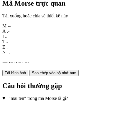
Mã Morse trực quan
Tải xuống hoặc chia sẻ thiết kế này
M
--
A
.-
I
..
T
-
E
.
N
-.
−
−
·
−
·
·
−
·
−
·
Tải hình ảnh
Sao chép vào bộ nhớ tạm
Câu hỏi thường gặp
"mai ten" trong mã Morse là gì?