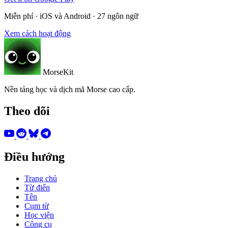
Miễn phí · iOS và Android · 27 ngôn ngữ
Xem cách hoạt động
MorseKit
Nền tảng học và dịch mã Morse cao cấp.
Theo dõi
Điều hướng
Trang chủ
Từ điển
Tên
Cụm từ
Học viện
Công cụ