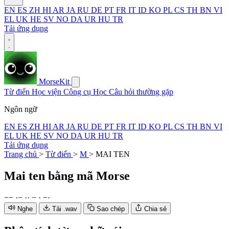
EN
ES
ZH
HI
AR
JA
RU
DE
PT
FR
IT
ID
KO
PL
CS
TH
BN
VI
EL
UK
HE
SV
NO
DA
UR
HU
TR
Tải ứng dụng
MorseKit
Từ điển
Học viện
Công cụ
Học
Câu hỏi thường gặp
Ngôn ngữ
EN
ES
ZH
HI
AR
JA
RU
DE
PT
FR
IT
ID
KO
PL
CS
TH
BN
VI
EL
UK
HE
SV
NO
DA
UR
HU
TR
Tải ứng dụng
Trang chủ
>
Từ điển
>
M
>
MAI TEN
Mai ten
bằng mã Morse
−
−
·
−
·
·
−
·
−
·
Nghe
Tải .wav
Sao chép
Chia sẻ