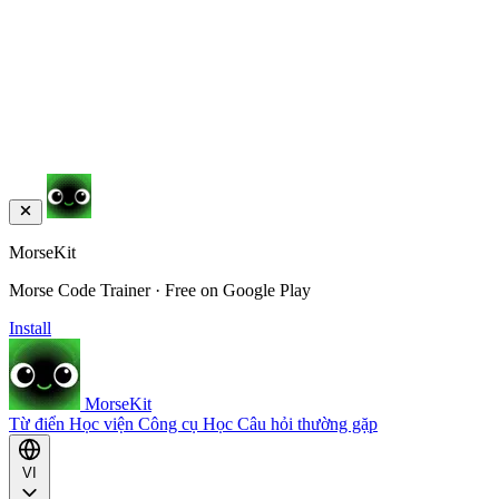
MorseKit
Morse Code Trainer · Free on Google Play
Install
MorseKit
Từ điển
Học viện
Công cụ
Học
Câu hỏi thường gặp
VI