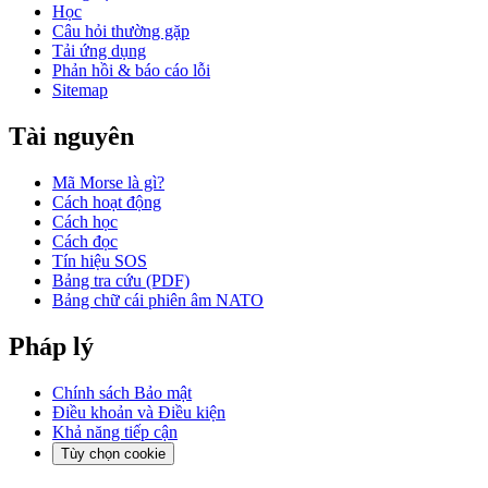
Học
Câu hỏi thường gặp
Tải ứng dụng
Phản hồi & báo cáo lỗi
Sitemap
Tài nguyên
Mã Morse là gì?
Cách hoạt động
Cách học
Cách đọc
Tín hiệu SOS
Bảng tra cứu (PDF)
Bảng chữ cái phiên âm NATO
Pháp lý
Chính sách Bảo mật
Điều khoản và Điều kiện
Khả năng tiếp cận
Tùy chọn cookie