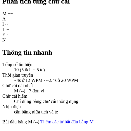
Phân tích từng chữ cái
M
−
−
A
·
−
I
·
·
T
−
E
·
N
−
·
Thông tin nhanh
Tổng số tín hiệu
10 (5 tích + 5 te)
Thời gian truyền
~4s ở 12 WPM · ~2.4s ở 20 WPM
Chữ cái dài nhất
M (--) · 7 đơn vị
Chữ cái hiếm
Chỉ dùng bảng chữ cái thông dụng
Nhịp điệu
cân bằng giữa tích và te
Bắt đầu bằng M (--)
Thêm các từ bắt đầu bằng M