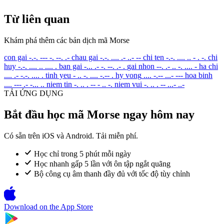
Từ liên quan
Khám phá thêm các bản dịch mã Morse
con gai
-.-. --- -. --. .-
chau gai
-.-. .... .- ..- --
chi ten
-.-. .... .. - . -.
chi
huy
-.-. .... .. .... .
ban gai
-... .- -. --. .- .
gai nhon
--. .- .. -. .... -
ha chi
.... .- -.-. .... .
tinh yeu
- .. -. .... -.-- .
hy vong
.... -.-- ...- ---
hoa binh
.... --- .- -... ..
niem tin
-. .. . -- - .. -.
niem vui
-. .. . -- ...- ..-
TẢI ỨNG DỤNG
Bắt đầu học mã Morse ngay hôm nay
Có sẵn trên iOS và Android. Tải miễn phí.
Học chỉ trong 5 phút mỗi ngày
Học nhanh gấp 5 lần với ôn tập ngắt quãng
Bộ công cụ âm thanh đầy đủ với tốc độ tùy chỉnh
Download on the
App Store