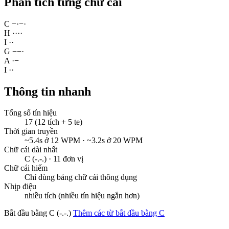
Phân tích từng chữ cái
C
−
·
−
·
H
·
·
·
·
I
·
·
G
−
−
·
A
·
−
I
·
·
Thông tin nhanh
Tổng số tín hiệu
17 (12 tích + 5 te)
Thời gian truyền
~5.4s ở 12 WPM · ~3.2s ở 20 WPM
Chữ cái dài nhất
C (-.-.) · 11 đơn vị
Chữ cái hiếm
Chỉ dùng bảng chữ cái thông dụng
Nhịp điệu
nhiều tích (nhiều tín hiệu ngắn hơn)
Bắt đầu bằng C (-.-.)
Thêm các từ bắt đầu bằng C