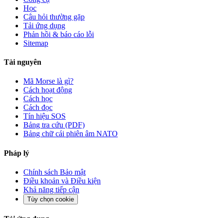
Học
Câu hỏi thường gặp
Tải ứng dụng
Phản hồi & báo cáo lỗi
Sitemap
Tài nguyên
Mã Morse là gì?
Cách hoạt động
Cách học
Cách đọc
Tín hiệu SOS
Bảng tra cứu (PDF)
Bảng chữ cái phiên âm NATO
Pháp lý
Chính sách Bảo mật
Điều khoản và Điều kiện
Khả năng tiếp cận
Tùy chọn cookie