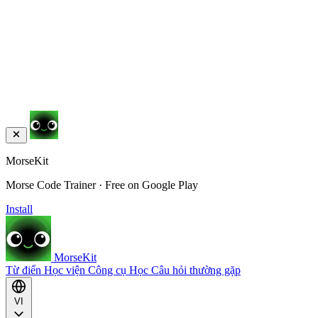
MorseKit
Morse Code Trainer · Free on Google Play
Install
MorseKit
Từ điển
Học viện
Công cụ
Học
Câu hỏi thường gặp
VI