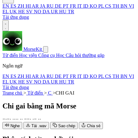
EN
ES
ZH
HI
AR
JA
RU
DE
PT
FR
IT
ID
KO
PL
CS
TH
BN
VI
EL
UK
HE
SV
NO
DA
UR
HU
TR
Tải ứng dụng
MorseKit
Từ điển
Học viện
Công cụ
Học
Câu hỏi thường gặp
Ngôn ngữ
EN
ES
ZH
HI
AR
JA
RU
DE
PT
FR
IT
ID
KO
PL
CS
TH
BN
VI
EL
UK
HE
SV
NO
DA
UR
HU
TR
Tải ứng dụng
Trang chủ
>
Từ điển
>
C
>
CHI GAI
Chi gai
bằng mã Morse
−
·
−
·
·
·
·
·
·
·
−
−
·
·
−
·
·
Nghe
Tải .wav
Sao chép
Chia sẻ