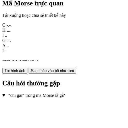
Mã Morse trực quan
Tải xuống hoặc chia sẻ thiết kế này
C
-.-.
H
....
I
..
G
--.
A
.-
I
..
−
·
−
·
·
·
·
·
·
·
−
−
·
·
−
·
·
Tải hình ảnh
Sao chép vào bộ nhớ tạm
Câu hỏi thường gặp
"chi gai" trong mã Morse là gì?