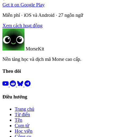
Get it on
Google Play
Miễn phí · iOS và Android · 27 ngôn ngữ
Xem cách hoạt động
MorseKit
Nền tảng học và dịch mã Morse cao cấp.
Theo dõi
Điều hướng
Trang chủ
Từ điển
Tên
Cụm từ
Học viện
Công cụ