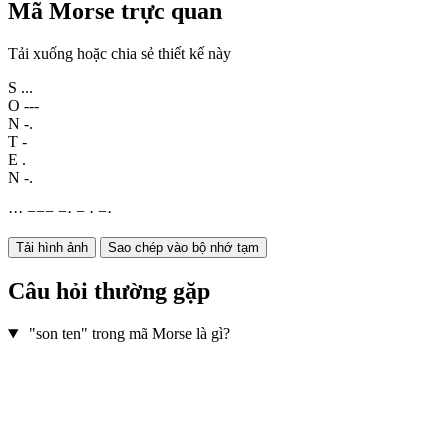
Mã Morse trực quan
Tải xuống hoặc chia sẻ thiết kế này
S
...
O
---
N
-.
T
-
E
.
N
-.
·
·
·
−
−
−
−
·
−
·
−
·
Tải hình ảnh
Sao chép vào bộ nhớ tạm
Câu hỏi thường gặp
"son ten" trong mã Morse là gì?