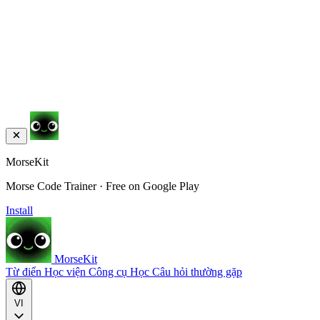
MorseKit
Morse Code Trainer · Free on Google Play
Install
MorseKit
Từ điển
Học viện
Công cụ
Học
Câu hỏi thường gặp
VI