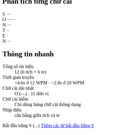
Phân tích từng chữ cái
S
·
·
·
O
−
−
−
N
−
·
T
−
E
·
N
−
·
Thông tin nhanh
Tổng số tín hiệu
12 (6 tích + 6 te)
Thời gian truyền
~4.6s ở 12 WPM · ~2.8s ở 20 WPM
Chữ cái dài nhất
O (---) · 11 đơn vị
Chữ cái hiếm
Chỉ dùng bảng chữ cái thông dụng
Nhịp điệu
cân bằng giữa tích và te
Bắt đầu bằng S (...)
Thêm các từ bắt đầu bằng S