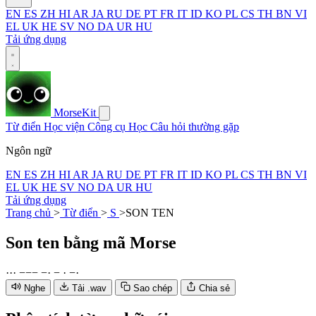
EN
ES
ZH
HI
AR
JA
RU
DE
PT
FR
IT
ID
KO
PL
CS
TH
BN
VI
EL
UK
HE
SV
NO
DA
UR
HU
Tải ứng dụng
MorseKit
Từ điển
Học viện
Công cụ
Học
Câu hỏi thường gặp
Ngôn ngữ
EN
ES
ZH
HI
AR
JA
RU
DE
PT
FR
IT
ID
KO
PL
CS
TH
BN
VI
EL
UK
HE
SV
NO
DA
UR
HU
Tải ứng dụng
Trang chủ
>
Từ điển
>
S
>
SON TEN
Son ten
bằng mã Morse
·
·
·
−
−
−
−
·
−
·
−
·
Nghe
Tải .wav
Sao chép
Chia sẻ