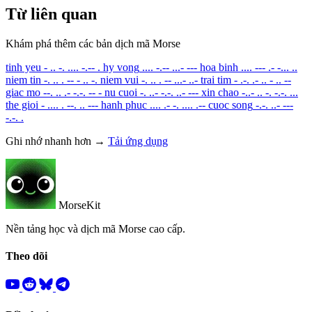
Từ liên quan
Khám phá thêm các bản dịch mã Morse
tinh yeu
- .. -. .... -.-- .
hy vong
.... -.-- ...- ---
hoa binh
.... --- .- -... ..
niem tin
-. .. . -- - .. -.
niem vui
-. .. . -- ...- ..-
trai tim
- .-. .- .. - .. --
giac mo
--. .. .- -.-. -- -
nu cuoi
-. ..- -.-. ..- ---
xin chao
-..- .. -. -.-. ...
the gioi
- .... . --. .. ---
hanh phuc
.... .- -. .... .--
cuoc song
-.-. ..- ---
-.-. .
Ghi nhớ nhanh hơn →
Tải ứng dụng
MorseKit
Nền tảng học và dịch mã Morse cao cấp.
Theo dõi