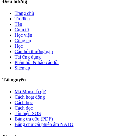
Điều hướng
Trang chủ
Từ điển
Tên
Cụm từ
Học viện
Công cụ
Học
Câu hỏi thường gặp
Tải ứng dụng
Phản hồi & báo cáo lỗi
Sitemap
Tài nguyên
Mã Morse là gì?
Cách hoạt động
Cách học
Cách đọc
Tín hiệu SOS
Bảng tra cứu (PDF)
Bảng chữ cái phiên âm NATO