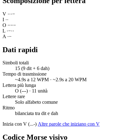
Scomposizione per lettera
V
·
·
·
−
I
·
·
O
−
−
−
L
·
−
·
·
A
·
−
Dati rapidi
Simboli totali
15 (9 dit + 6 dah)
Tempo di trasmissione
~4.9s a 12 WPM · ~2.9s a 20 WPM
Lettera più lunga
O (---) · 11 unità
Lettere rare
Solo alfabeto comune
Ritmo
bilanciata tra dit e dah
Inizia con V (...-)
Altre parole che iniziano con V
Codice Morse visivo