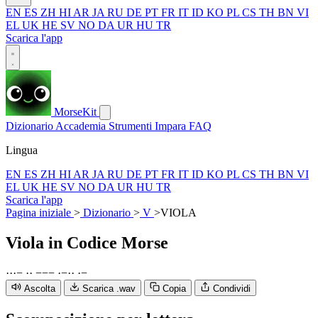
EN
ES
ZH
HI
AR
JA
RU
DE
PT
FR
IT
ID
KO
PL
CS
TH
BN
VI
EL
UK
HE
SV
NO
DA
UR
HU
TR
Scarica l'app
MorseKit
Dizionario
Accademia
Strumenti
Impara
FAQ
Lingua
EN
ES
ZH
HI
AR
JA
RU
DE
PT
FR
IT
ID
KO
PL
CS
TH
BN
VI
EL
UK
HE
SV
NO
DA
UR
HU
TR
Scarica l'app
Pagina iniziale
>
Dizionario
>
V
>
VIOLA
Viola
in Codice Morse
·
·
·
−
·
·
−
−
−
·
−
·
·
·
−
Ascolta
Scarica .wav
Copia
Condividi