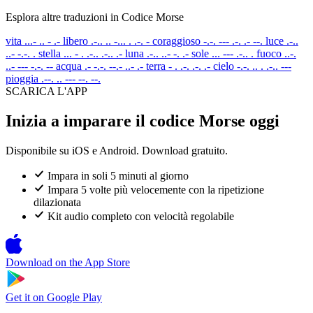
Esplora altre traduzioni in Codice Morse
vita
...- .. - .-
libero
.-.. .. -... . .-. -
coraggioso
-.-. --- .-. .- --.
luce
.-..
..- -.-. .
stella
... - . .-.. .-.. .-
luna
.-.. ..- -. .-
sole
... --- .-.. .
fuoco
..-.
..- --- -.-. --
acqua
.- -.-. --.- ..- .-
terra
- . .-. .-. .-
cielo
-.-. .. . .-.. ---
pioggia
.--. .. --- --. --.
SCARICA L'APP
Inizia a imparare il codice Morse oggi
Disponibile su iOS e Android. Download gratuito.
Impara in soli 5 minuti al giorno
Impara 5 volte più velocemente con la ripetizione
dilazionata
Kit audio completo con velocità regolabile
Download on the
App Store
Get it on
Google Play