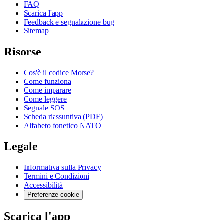
FAQ
Scarica l'app
Feedback e segnalazione bug
Sitemap
Risorse
Cos'è il codice Morse?
Come funziona
Come imparare
Come leggere
Segnale SOS
Scheda riassuntiva (PDF)
Alfabeto fonetico NATO
Legale
Informativa sulla Privacy
Termini e Condizioni
Accessibilità
Preferenze cookie
Scarica l'app