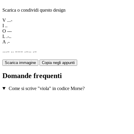
Scarica o condividi questo design
V
...-
I
..
O
---
L
.-..
A
.-
·
·
·
−
·
·
−
−
−
·
−
·
·
·
−
Scarica immagine
Copia negli appunti
Domande frequenti
Come si scrive "viola" in codice Morse?