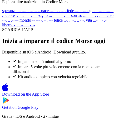
Esplora altre traduzioni in Codice Morse
speranza
... .--. . .-. .- -.
pace
.--. .- -.-. .
fede
..-. . -.. .
gioia
--. .. --- ..
.-
cuore
-.-. ..- --- .-. .
sogno
... --- --. -. ---
sorriso
... --- .-. .-. .. .
ciao
-.-. .. .- ---
mondo
-- --- -. -.. ---
felice
..-. . .-.. .. -.-.
vita
...- .. - .-
libero
.-.. .. -... . .-. -
SCARICA L'APP
Inizia a imparare il codice Morse oggi
Disponibile su iOS e Android. Download gratuito.
Impara in soli 5 minuti al giorno
Impara 5 volte più velocemente con la ripetizione
dilazionata
Kit audio completo con velocità regolabile
Download on the
App Store
Get it on
Google Play
Gratis · iOS e Android · 27 lingue