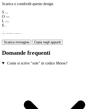
Scarica o condividi questo design
S
...
O
---
L
.-..
E
.
·
·
·
−
−
−
·
−
·
·
·
Scarica immagine
Copia negli appunti
Domande frequenti
Come si scrive "sole" in codice Morse?