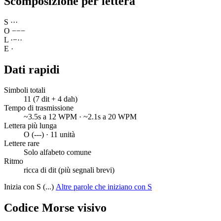
Scomposizione per lettera
S
·
·
·
O
−
−
−
L
·
−
·
·
E
·
Dati rapidi
Simboli totali
11 (7 dit + 4 dah)
Tempo di trasmissione
~3.5s a 12 WPM · ~2.1s a 20 WPM
Lettera più lunga
O (---) · 11 unità
Lettere rare
Solo alfabeto comune
Ritmo
ricca di dit (più segnali brevi)
Inizia con S (...)
Altre parole che iniziano con S
Codice Morse visivo