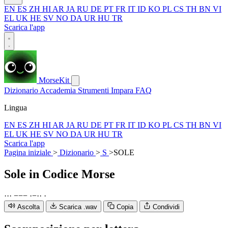
EN
ES
ZH
HI
AR
JA
RU
DE
PT
FR
IT
ID
KO
PL
CS
TH
BN
VI
EL
UK
HE
SV
NO
DA
UR
HU
TR
Scarica l'app
MorseKit
Dizionario
Accademia
Strumenti
Impara
FAQ
Lingua
EN
ES
ZH
HI
AR
JA
RU
DE
PT
FR
IT
ID
KO
PL
CS
TH
BN
VI
EL
UK
HE
SV
NO
DA
UR
HU
TR
Scarica l'app
Pagina iniziale
>
Dizionario
>
S
>
SOLE
Sole
in Codice Morse
·
·
·
−
−
−
·
−
·
·
·
Ascolta
Scarica .wav
Copia
Condividi