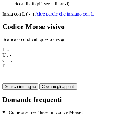
ricca di dit (più segnali brevi)
Inizia con L (.-..)
Altre parole che iniziano con L
Codice Morse visivo
Scarica o condividi questo design
L
.-..
U
..-
C
-.-.
E
.
·
−
·
·
·
·
−
−
·
−
·
·
Scarica immagine
Copia negli appunti
Domande frequenti
Come si scrive "luce" in codice Morse?