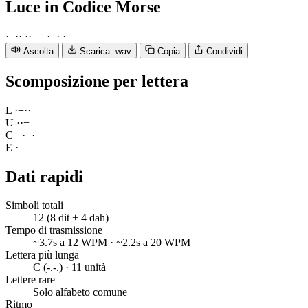
Luce
in Codice Morse
·
−
·
·
·
·
−
−
·
−
·
·
Ascolta
Scarica .wav
Copia
Condividi
Scomposizione per lettera
L
·
−
·
·
U
·
·
−
C
−
·
−
·
E
·
Dati rapidi
Simboli totali
12 (8 dit + 4 dah)
Tempo di trasmissione
~3.7s a 12 WPM · ~2.2s a 20 WPM
Lettera più lunga
C (-.-.) · 11 unità
Lettere rare
Solo alfabeto comune
Ritmo