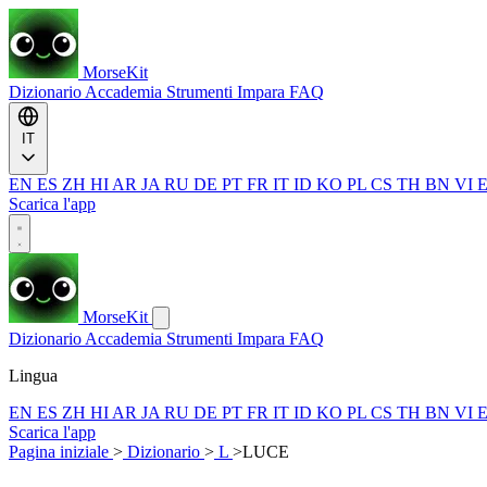
MorseKit
Dizionario
Accademia
Strumenti
Impara
FAQ
IT
EN
ES
ZH
HI
AR
JA
RU
DE
PT
FR
IT
ID
KO
PL
CS
TH
BN
VI
Scarica l'app
MorseKit
Dizionario
Accademia
Strumenti
Impara
FAQ
Lingua
EN
ES
ZH
HI
AR
JA
RU
DE
PT
FR
IT
ID
KO
PL
CS
TH
BN
VI
Scarica l'app
Pagina iniziale
>
Dizionario
>
L
>
LUCE