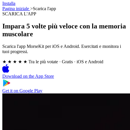
Installa
Pagina iniziale
>
Scarica l'app
SCARICA L'APP
Impara 5 volte più veloce con la memoria
muscolare
Scarica l'app MorseKit per iOS e Android. Esercitati e monitora i
tuoi progressi.
★ ★ ★ ★ ★
Tra le più votate
·
Gratis · iOS e Android
Download on the
App Store
Get it on
Google Play