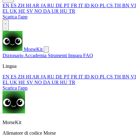
EN
ES
ZH
HI
AR
JA
RU
DE
PT
FR
IT
ID
KO
PL
CS
TH
BN
VI
EL
UK
HE
SV
NO
DA
UR
HU
TR
Scarica l'app
MorseKit
Dizionario
Accademia
Strumenti
Impara
FAQ
Lingua
EN
ES
ZH
HI
AR
JA
RU
DE
PT
FR
IT
ID
KO
PL
CS
TH
BN
VI
EL
UK
HE
SV
NO
DA
UR
HU
TR
Scarica l'app
MorseKit
Allenatore di codice Morse