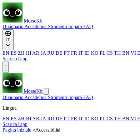
MorseKit
Dizionario
Accademia
Strumenti
Impara
FAQ
IT
EN
ES
ZH
HI
AR
JA
RU
DE
PT
FR
IT
ID
KO
PL
CS
TH
BN
VI
Scarica l'app
MorseKit
Dizionario
Accademia
Strumenti
Impara
FAQ
Lingua
EN
ES
ZH
HI
AR
JA
RU
DE
PT
FR
IT
ID
KO
PL
CS
TH
BN
VI
Scarica l'app
Pagina iniziale
>
Accessibilità