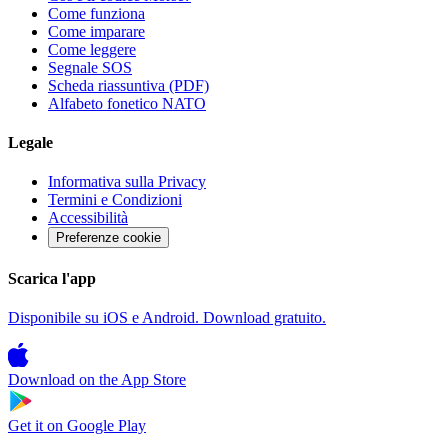
Come funziona
Come imparare
Come leggere
Segnale SOS
Scheda riassuntiva (PDF)
Alfabeto fonetico NATO
Legale
Informativa sulla Privacy
Termini e Condizioni
Accessibilità
Preferenze cookie
Scarica l'app
Disponibile su iOS e Android. Download gratuito.
Download on the
App Store
Get it on
Google Play