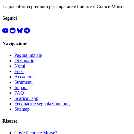
La piattaforma premium per imparare e tradurre il Codice Morse.
Seguici
Navigazione
Pagina iniziale
Dizionario
Nomi
Frasi
Accademia
Strumenti
Impara
FAQ
Scarica l'app
Feedback e segnalazione bug
Sitemap
Risorse
Cos'è il codice Morse?